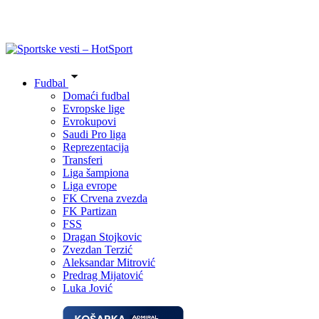
Fudbal
Domaći fudbal
Evropske lige
Evrokupovi
Saudi Pro liga
Reprezentacija
Transferi
Liga šampiona
Liga evrope
FK Crvena zvezda
FK Partizan
FSS
Dragan Stojkovic
Zvezdan Terzić
Aleksandar Mitrović
Predrag Mijatović
Luka Jović