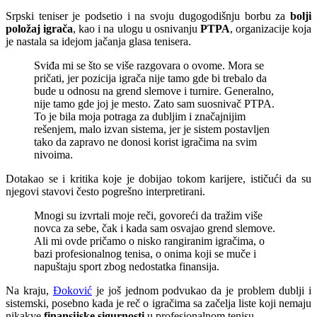
Srpski teniser je podsetio i na svoju dugogodišnju borbu za
bolji
položaj igrača
, kao i na ulogu u osnivanju
PTPA
, organizacije koja
je nastala sa idejom jačanja glasa tenisera.
Sviđa mi se što se više razgovara o ovome. Mora se
pričati, jer pozicija igrača nije tamo gde bi trebalo da
bude u odnosu na grend slemove i turnire. Generalno,
nije tamo gde joj je mesto. Zato sam suosnivač PTPA.
To je bila moja potraga za dubljim i značajnijim
rešenjem, malo izvan sistema, jer je sistem postavljen
tako da zapravo ne donosi korist igračima na svim
nivoima.
Dotakao se i kritika koje je dobijao tokom karijere, ističući da su
njegovi stavovi često pogrešno interpretirani.
Mnogi su izvrtali moje reči, govoreći da tražim više
novca za sebe, čak i kada sam osvajao grend slemove.
Ali mi ovde pričamo o nisko rangiranim igračima, o
bazi profesionalnog tenisa, o onima koji se muče i
napuštaju sport zbog nedostatka finansija.
Na kraju,
Đoković
je još jednom podvukao da je problem dublji i
sistemski, posebno kada je reč o igračima sa začelja liste koji nemaju
nikakve
finansijske sigurnosti
u profesionalnom tenisu.