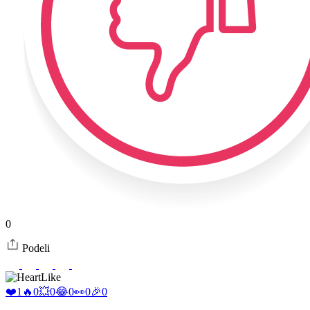
0
Podeli
Like
❤️
1
🔥
0
💥
0
😂
0
👀
0
🎉
0