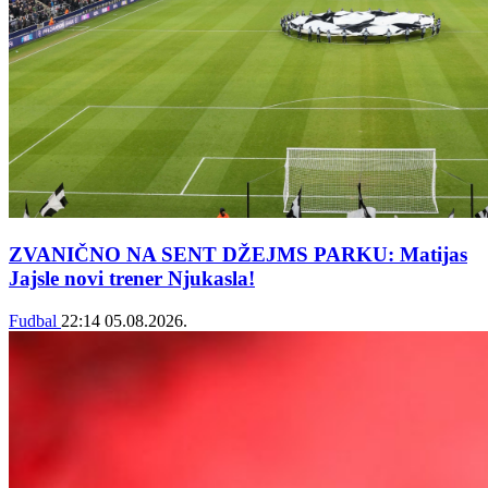
ZVANIČNO NA SENT DŽEJMS PARKU: Matijas
Jajsle novi trener Njukasla!
Fudbal
22:14
05.08.2026.