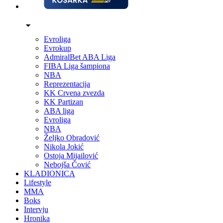
Evroliga
Evrokup
AdmiralBet ABA Liga
FIBA Liga šampiona
NBA
Reprezentacija
KK Crvena zvezda
KK Partizan
ABA liga
Evroliga
NBA
Željko Obradović
Nikola Jokić
Ostoja Mijailović
Nebojša Čović
KLADIONICA
Lifestyle
MMA
Boks
Intervju
Hronika