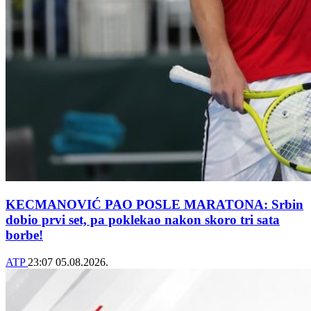
KECMANOVIĆ PAO POSLE MARATONA: Srbin
dobio prvi set, pa poklekao nakon skoro tri sata
borbe!
ATP
23:07
05.08.2026.