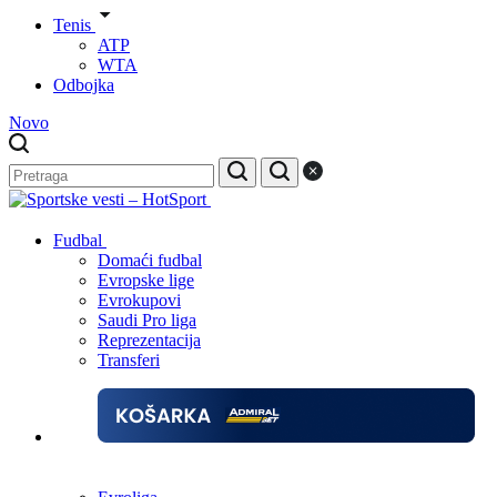
Tenis
ATP
WTA
Odbojka
Novo
Fudbal
Domaći fudbal
Evropske lige
Evrokupovi
Saudi Pro liga
Reprezentacija
Transferi