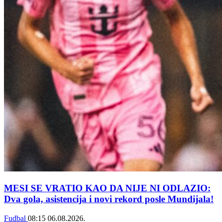
MESI SE VRATIO KAO DA NIJE NI ODLAZIO:
Dva gola, asistencija i novi rekord posle Mundijala!
Fudbal
08:15
06.08.2026.