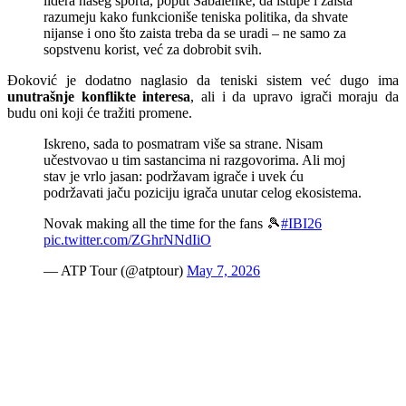
lidera našeg sporta, poput Sabalenke, da istupe i zaista
razumeju kako funkcioniše teniska politika, da shvate
nijanse i ono što zaista treba da se uradi – ne samo za
sopstvenu korist, već za dobrobit svih.
Đoković je dodatno naglasio da teniski sistem već dugo ima
unutrašnje konflikte interesa
, ali i da upravo igrači moraju da
budu oni koji će tražiti promene.
Iskreno, sada to posmatram više sa strane. Nisam
učestvovao u tim sastancima ni razgovorima. Ali moj
stav je vrlo jasan: podržavam igrače i uvek ću
podržavati jaču poziciju igrača unutar celog ekosistema.
Novak making all the time for the fans 🎾
#IBI26
pic.twitter.com/ZGhrNNdIiO
— ATP Tour (@atptour)
May 7, 2026