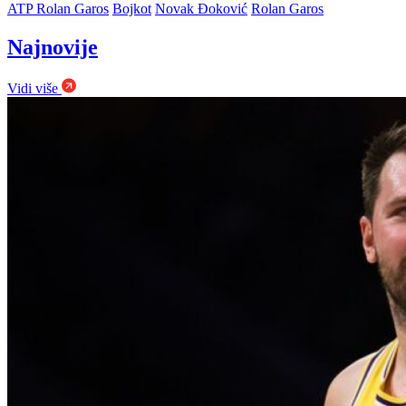
ATP Rolan Garos
Bojkot
Novak Đoković
Rolan Garos
Najnovije
Vidi više