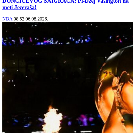
DONČIĆEVOG SAIGRAČA: Pi-Džej Vašington na
meti Jezeraša!
NBA
08:52
06.08.2026.