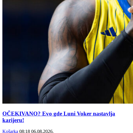
OČEKIVANO? Evo gde Luni Voker nastavlja
karijeru!
Košarka
08:18
06.08.2026.