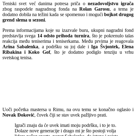
Teniski svet već danima potresa priča o
nezadovoljstvu igrača
zbog raspodele nagradnog fonda na
Rolan Garosu
, a tema je
dodatno dobila na težini kada se spomenuo i mogući
bojkot drugog
grend slema u sezoni
.
Prema informacijama koje su izazvale buru, ukupni nagradni fond
predstavlja svega
14 odsto prihoda turnira
, što je pokrenulo talas
reakcija među teniserima i teniserkama. Među prvima je reagovala
Arina Sabalenka
, a podršku su joj dale i
Iga Švjontek, Elena
Ribakina i Koko Gof
, što je dodatno podiglo tenziju u vrhu
svetskog tenisa.
Uoči početka mastersa u Rimu, na ovu temu se konačno oglasio i
Novak Đoković
, čovek čiji se stav uvek pažljivo prati.
Igrači znaju da će uvek imati moju podršku, i to je to.
Dolaze nove generacije i drago mi je što postoji volja