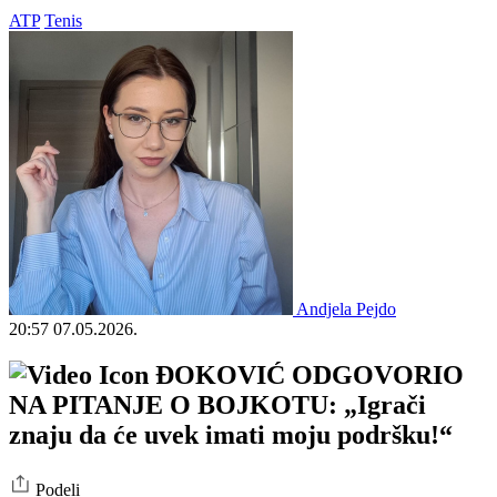
ATP
Tenis
Andjela Pejdo
20:57
07.05.2026.
ĐOKOVIĆ ODGOVORIO
NA PITANJE O BOJKOTU: „Igrači
znaju da će uvek imati moju podršku!“
Podeli