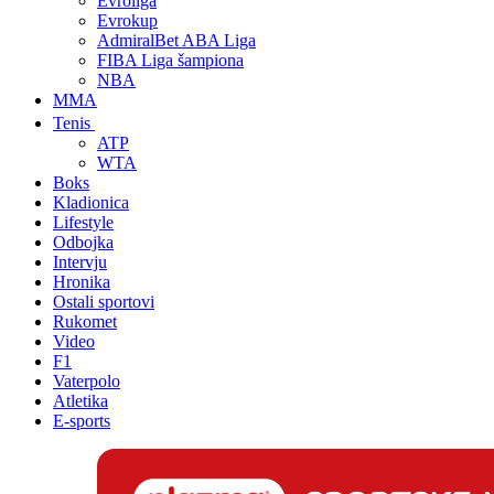
Evroliga
Evrokup
AdmiralBet ABA Liga
FIBA Liga šampiona
NBA
MMA
Tenis
ATP
WTA
Boks
Kladionica
Lifestyle
Odbojka
Intervju
Hronika
Ostali sportovi
Rukomet
Video
F1
Vaterpolo
Atletika
E-sports