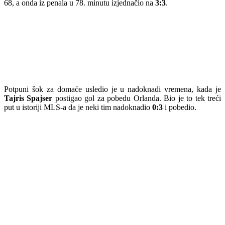
68, a onda iz penala u 78. minutu izjednačio na
3:3
.
Potpuni šok za domaće usledio je u nadoknadi vremena, kada je
Tajris Spajser
postigao gol za pobedu Orlanda. Bio je to tek treći
put u istoriji MLS-a da je neki tim nadoknadio
0:3
i pobedio.