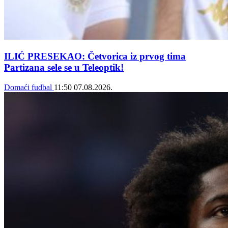
ILIĆ PRESEKAO: Četvorica iz prvog tima
Partizana sele se u Teleoptik!
Domaći fudbal
11:50
07.08.2026.