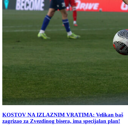
KOSTOV NA IZLAZNIM VRATIMA: Velikan baš
zagrizao za Zvezdinog bisera, ima specijalan plan!