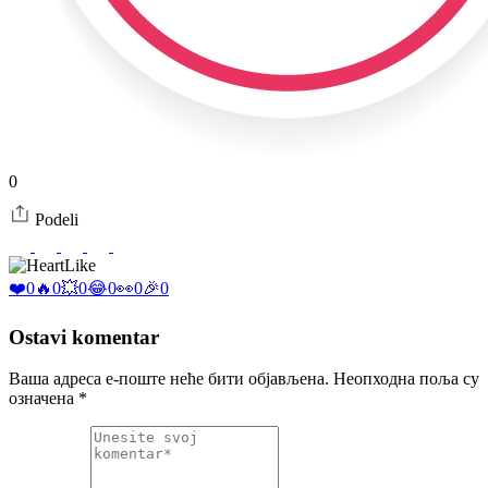
0
Podeli
Like
❤️
0
🔥
0
💥
0
😂
0
👀
0
🎉
0
Ostavi komentar
Ваша адреса е-поште неће бити објављена.
Неопходна поља су
означена
*