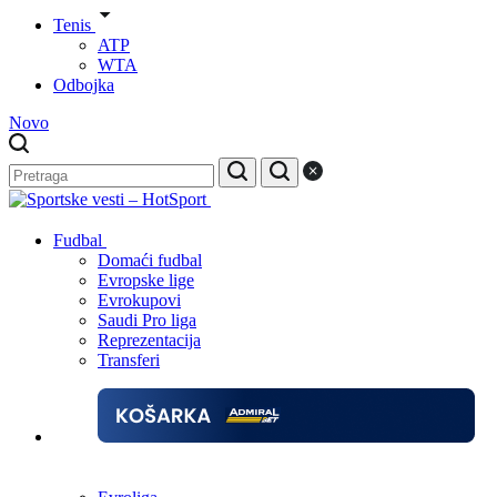
Tenis
ATP
WTA
Odbojka
Novo
Fudbal
Domaći fudbal
Evropske lige
Evrokupovi
Saudi Pro liga
Reprezentacija
Transferi