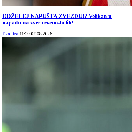
ODŽELEJ NAPUŠTA ZVEZDU!? Velikan u
napadu na zver crveno-belih!
Evroliga
11:20
07.08.2026.