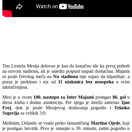
Tim Lionela Mesija delovao je kao da konačno ide ka prvoj pobedi
na novom stadionu, ali je usledio potpuni raspad domaćina. Majami
ni posle četvrtog meča na
Nu stadionu
nije uspeo da trijumfuje, a
poraz je prekinuo i niz od
11 utakmica bez neuspeha
u svim
takmičenjima.
Mesi je u svom
100. nastupu za Inter Majami
postigao
86. gol
u
dresu kluba i dodao asistenciju. Pre njega je mrežu zatresao
Ijan
Frej
, dok je posle Mesijevog dodavanja pogodio i
Telasko
Segovija
za velikih 3:0.
Međutim, Orlando se vratio preko fantastičnog
Martina Ojede
, koji
je postigao het-trik. Prvo je smanjio u 39. minutu, zatim pogodio u