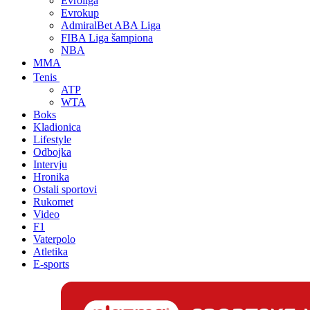
Evroliga
Evrokup
AdmiralBet ABA Liga
FIBA Liga šampiona
NBA
MMA
Tenis
ATP
WTA
Boks
Kladionica
Lifestyle
Odbojka
Intervju
Hronika
Ostali sportovi
Rukomet
Video
F1
Vaterpolo
Atletika
E-sports