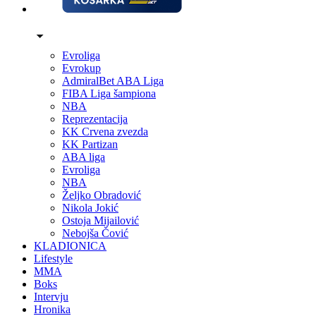
Evroliga
Evrokup
AdmiralBet ABA Liga
FIBA Liga šampiona
NBA
Reprezentacija
KK Crvena zvezda
KK Partizan
ABA liga
Evroliga
NBA
Željko Obradović
Nikola Jokić
Ostoja Mijailović
Nebojša Čović
KLADIONICA
Lifestyle
MMA
Boks
Intervju
Hronika