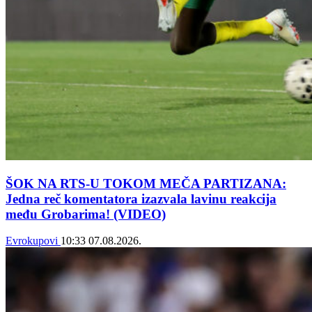
ŠOK NA RTS-U TOKOM MEČA PARTIZANA:
Jedna reč komentatora izazvala lavinu reakcija
među Grobarima! (VIDEO)
Evrokupovi
10:33
07.08.2026.