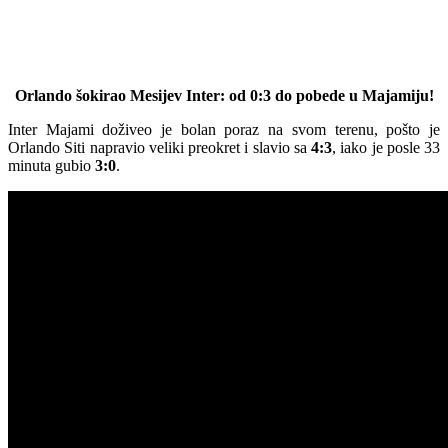
Orlando šokirao Mesijev Inter: od 0:3 do pobede u Majamiju!
Inter Majami doživeo je bolan poraz na svom terenu, pošto je
Orlando Siti napravio veliki preokret i slavio sa
4:3
, iako je posle 33
minuta gubio
3:0
.