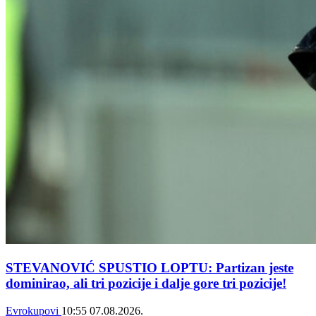
STEVANOVIĆ SPUSTIO LOPTU: Partizan jeste
dominirao, ali tri pozicije i dalje gore tri pozicije!
Evrokupovi
10:55
07.08.2026.