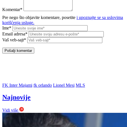
Komentar*
Pre nego što objavite komentare, posetite
i upoznajte se sa uslovima
korišćenja usluge.
Ime*
Email adresa*
Vaš veb-sajt*
FK Inter Majami
fk orlando
Lionel Mesi
MLS
Najnovije
Vidi više