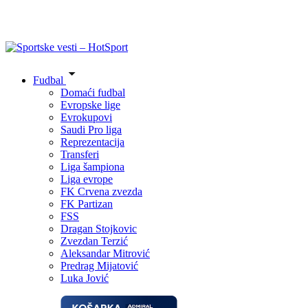
Fudbal
Domaći fudbal
Evropske lige
Evrokupovi
Saudi Pro liga
Reprezentacija
Transferi
Liga šampiona
Liga evrope
FK Crvena zvezda
FK Partizan
FSS
Dragan Stojkovic
Zvezdan Terzić
Aleksandar Mitrović
Predrag Mijatović
Luka Jović