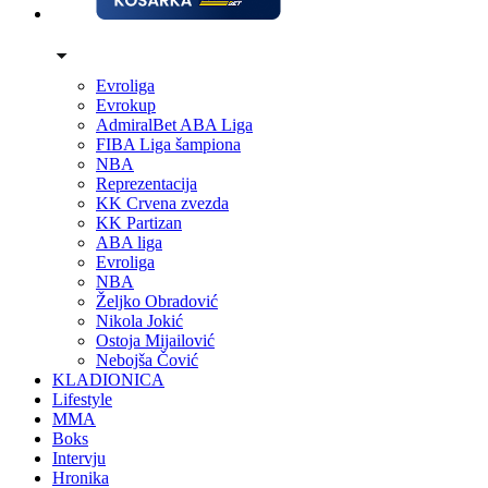
Evroliga
Evrokup
AdmiralBet ABA Liga
FIBA Liga šampiona
NBA
Reprezentacija
KK Crvena zvezda
KK Partizan
ABA liga
Evroliga
NBA
Željko Obradović
Nikola Jokić
Ostoja Mijailović
Nebojša Čović
KLADIONICA
Lifestyle
MMA
Boks
Intervju
Hronika