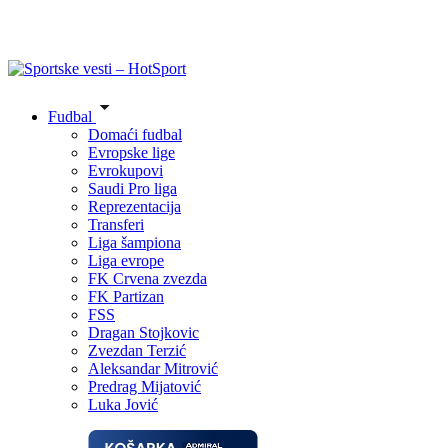
Fudbal
Domaći fudbal
Evropske lige
Evrokupovi
Saudi Pro liga
Reprezentacija
Transferi
Liga šampiona
Liga evrope
FK Crvena zvezda
FK Partizan
FSS
Dragan Stojkovic
Zvezdan Terzić
Aleksandar Mitrović
Predrag Mijatović
Luka Jović