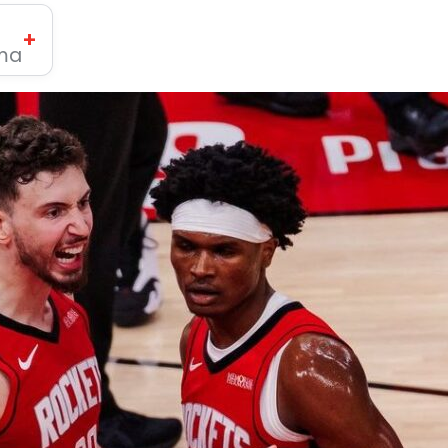
+
ima