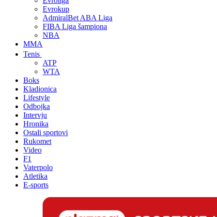
Evroliga
Evrokup
AdmiralBet ABA Liga
FIBA Liga šampiona
NBA
MMA
Tenis
ATP
WTA
Boks
Kladionica
Lifestyle
Odbojka
Intervju
Hronika
Ostali sportovi
Rukomet
Video
F1
Vaterpolo
Atletika
E-sports