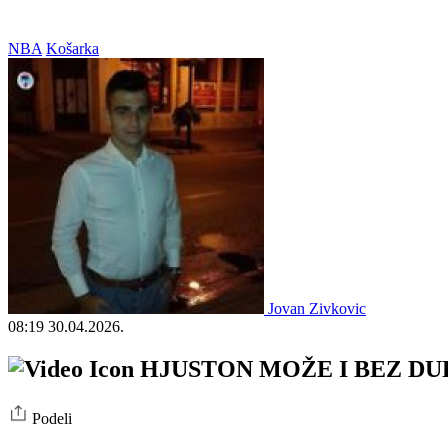
NBA
Košarka
Jovan Zivkovic
08:19
30.04.2026.
HJUSTON MOŽE I BEZ DURENT
Podeli