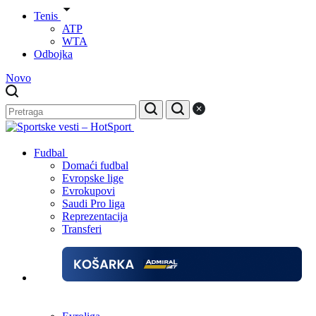
Tenis
ATP
WTA
Odbojka
Novo
Fudbal
Domaći fudbal
Evropske lige
Evrokupovi
Saudi Pro liga
Reprezentacija
Transferi