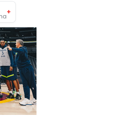
+
ima