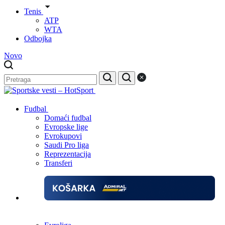
Tenis
ATP
WTA
Odbojka
Novo
Fudbal
Domaći fudbal
Evropske lige
Evrokupovi
Saudi Pro liga
Reprezentacija
Transferi