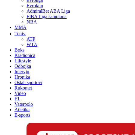
Evroliga
Evrokup
AdmiralBet ABA Liga
FIBA Liga šampiona
NBA
MMA
Tenis
ATP
WTA
Boks
Kladionica
Lifestyle
Odbojka
Intervju
Hronika
Ostali sportovi
Rukomet
Video
F1
Vaterpolo
Atletika
E-sports