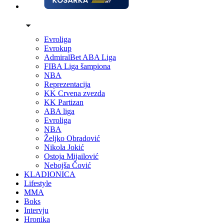
Evroliga
Evrokup
AdmiralBet ABA Liga
FIBA Liga šampiona
NBA
Reprezentacija
KK Crvena zvezda
KK Partizan
ABA liga
Evroliga
NBA
Željko Obradović
Nikola Jokić
Ostoja Mijailović
Nebojša Čović
KLADIONICA
Lifestyle
MMA
Boks
Intervju
Hronika