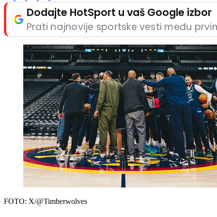
Dodajte HotSport u vaš Google izbor
Prati najnovije sportske vesti među prv
FOTO: X/@Timberwolves