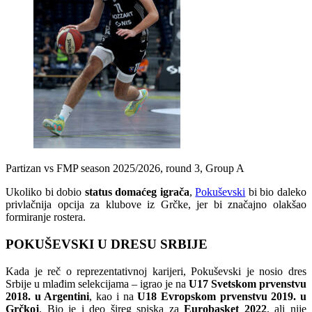
Partizan vs FMP season 2025/2026, round 3, Group A
Ukoliko bi dobio
status domaćeg igrača
,
Pokuševski
bi bio daleko
privlačnija opcija za klubove iz Grčke, jer bi značajno olakšao
formiranje rostera.
POKUŠEVSKI U DRESU SRBIJE
Kada je reč o reprezentativnoj karijeri, Pokuševski je nosio dres
Srbije u mlađim selekcijama – igrao je na
U17 Svetskom prvenstvu
2018. u Argentini
, kao i na
U18 Evropskom prvenstvu 2019. u
Grčkoj
. Bio je i deo šireg spiska za
Eurobasket 2022
, ali nije