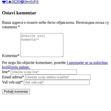
❤️
0
🔥
0
💥
0
😂
0
👀
0
🎉
0
Ostavi komentar
Ваша адреса е-поште неће бити објављена.
Неопходна поља су
означена
*
Komentar*
Pre nego što objavite komentare, posetite
i upoznajte se sa uslovima
korišćenja usluge.
Ime*
Email adresa*
Vaš veb-sajt*