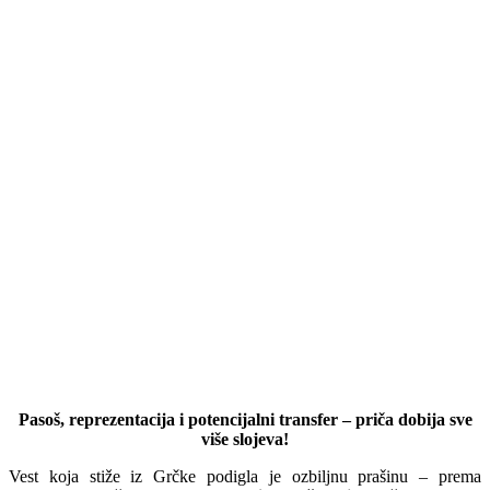
Pasoš, reprezentacija i potencijalni transfer – priča dobija sve
više slojeva!
Vest koja stiže iz Grčke podigla je ozbiljnu prašinu – prema