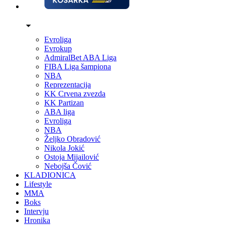
Evroliga
Evrokup
AdmiralBet ABA Liga
FIBA Liga šampiona
NBA
Reprezentacija
KK Crvena zvezda
KK Partizan
ABA liga
Evroliga
NBA
Željko Obradović
Nikola Jokić
Ostoja Mijailović
Nebojša Čović
KLADIONICA
Lifestyle
MMA
Boks
Intervju
Hronika