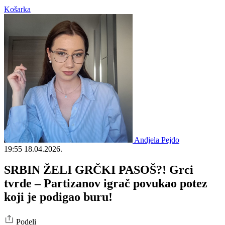
Košarka
Andjela Pejdo
19:55
18.04.2026.
SRBIN ŽELI GRČKI PASOŠ?! Grci
tvrde – Partizanov igrač povukao potez
koji je podigao buru!
Podeli