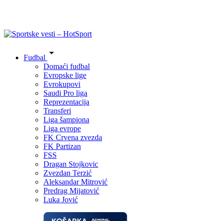
Fudbal
Domaći fudbal
Evropske lige
Evrokupovi
Saudi Pro liga
Reprezentacija
Transferi
Liga šampiona
Liga evrope
FK Crvena zvezda
FK Partizan
FSS
Dragan Stojkovic
Zvezdan Terzić
Aleksandar Mitrović
Predrag Mijatović
Luka Jović