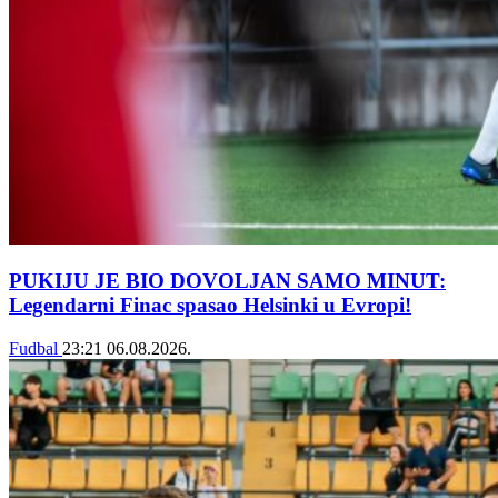
PUKIJU JE BIO DOVOLJAN SAMO MINUT:
Legendarni Finac spasao Helsinki u Evropi!
Fudbal
23:21
06.08.2026.