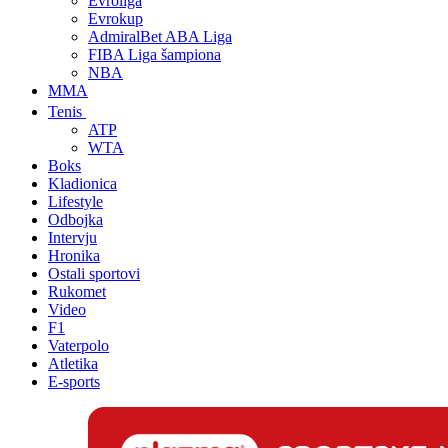
Evroliga
Evrokup
AdmiralBet ABA Liga
FIBA Liga šampiona
NBA
MMA
Tenis
ATP
WTA
Boks
Kladionica
Lifestyle
Odbojka
Intervju
Hronika
Ostali sportovi
Rukomet
Video
F1
Vaterpolo
Atletika
E-sports