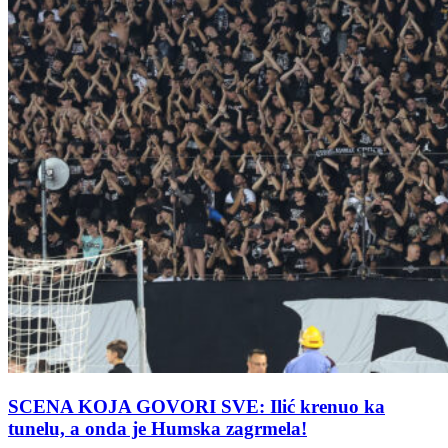
SCENA KOJA GOVORI SVE: Ilić krenuo ka
tunelu, a onda je Humska zagrmela!