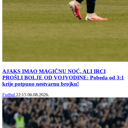
AJAKS IMAO MAGIČNU NOĆ, ALI IRCI
PROŠLI BOLJE OD VOJVODINE: Pobeda od 3:1
krije potpuno nestvarnu brojku!
Fudbal
22:15
06.08.2026.