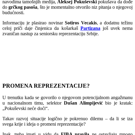
navodima tamošnjih medija,
Aleksej Pokuševski
pokušava da dođe
do
grčkog pasoša
, što je momentalno otvorilo niz pitanja o njegovoj
budućnosti.
Informaciju je plasirao novinar
Sotiros Vecakis
, a dodatnu težinu
celoj priči daje činjenica da košarkaš
Partizana
još uvek nema
zvaničan nastup za seniorsku reprezentaciju Srbije.
PROMENA REPREZENTACIJE?
U trenutku kada se govorilo o njegovom potencijalnom angažmanu
u nacionalnom timu, selektor
Dušan Alimpijević
bio je kratak:
„Pokuševski neće doći“.
Takav razvoj situacije logično je pokrenuo dilemu – da li se iza
svega krije i ideja o promeni reprezentacije?
Ipak, treba imati u vidu da
FIBA pravila
ne ostavljaju mnogo