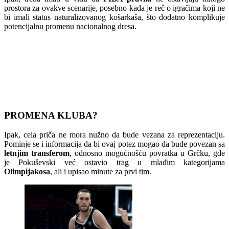
prostora za ovakve scenarije, posebno kada je reč o igračima koji ne
bi imali status naturalizovanog košarkaša, što dodatno komplikuje
potencijalnu promenu nacionalnog dresa.
PROMENA KLUBA?
Ipak, cela priča ne mora nužno da bude vezana za reprezentaciju.
Pominje se i informacija da bi ovaj potez mogao da bude povezan sa
letnjim transferom
, odnosno mogućnošću povratka u Grčku, gde
je Pokuševski već ostavio trag u mlađim kategorijama
Olimpijakosa
, ali i upisao minute za prvi tim.