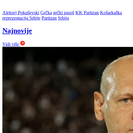
Aleksej Pokuševski
Grčka
grčki pasoš
KK Partizan
Košarkaška
reprezentacija Srbije
Partizan
Srbija
Najnovije
Vidi više