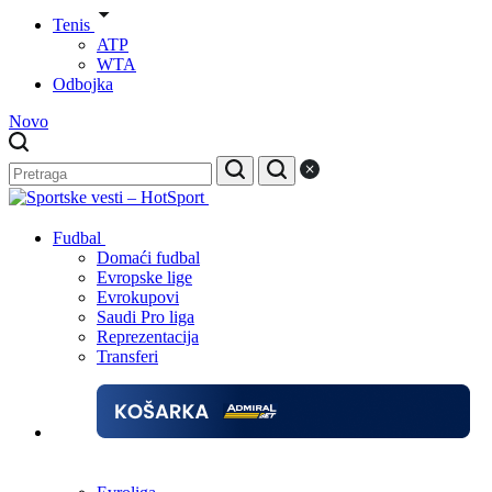
Tenis
ATP
WTA
Odbojka
Novo
Fudbal
Domaći fudbal
Evropske lige
Evrokupovi
Saudi Pro liga
Reprezentacija
Transferi