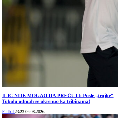
ILIĆ NIJE MOGAO DA PREĆUTI: Posle „trojke“
Tobolu odmah se okrenuo ka tribinama!
Fudbal
23:23
06.08.2026.