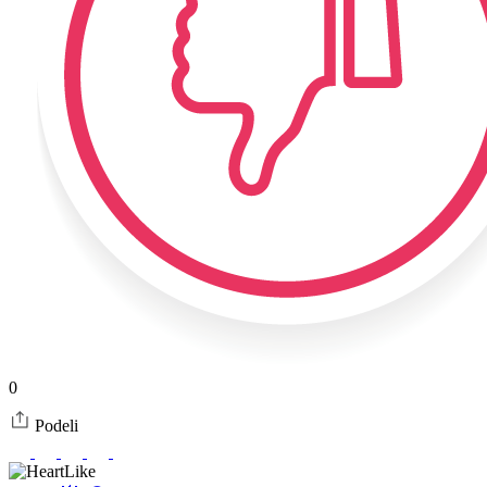
0
Podeli
Like