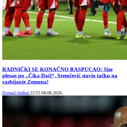
RADNIČKI SE KONAČNO RASPUCAO: Sise
plesao po „Čika Dači“, Sremčević stavio tačku na
razbijanje Zemuna!
Domaći fudbal
22:55
08.08.2026.