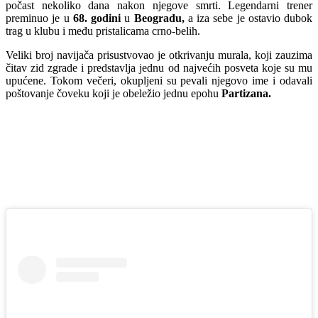
počast nekoliko dana nakon njegove smrti. Legendarni trener
preminuo je u
68. godini
u
Beogradu,
a iza sebe je ostavio dubok
trag u klubu i među pristalicama crno-belih.
Veliki broj navijača prisustvovao je otkrivanju murala, koji zauzima
čitav zid zgrade i predstavlja jednu od najvećih posveta koje su mu
upućene. Tokom večeri, okupljeni su pevali njegovo ime i odavali
poštovanje čoveku koji je obeležio jednu epohu
Partizana.