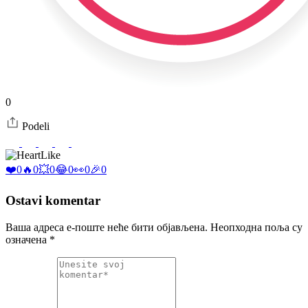
0
Podeli
Like
❤️
0
🔥
0
💥
0
😂
0
👀
0
🎉
0
Ostavi komentar
Ваша адреса е-поште неће бити објављена.
Неопходна поља су
означена
*