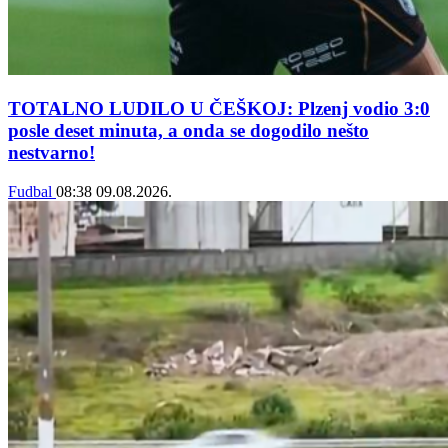
TOTALNO LUDILO U ČEŠKOJ: Plzenj vodio 3:0
posle deset minuta, a onda se dogodilo nešto
nestvarno!
Fudbal
08:38
09.08.2026.