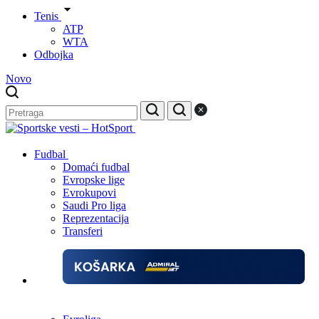
Tenis
ATP
WTA
Odbojka
Novo
Fudbal
Domaći fudbal
Evropske lige
Evrokupovi
Saudi Pro liga
Reprezentacija
Transferi