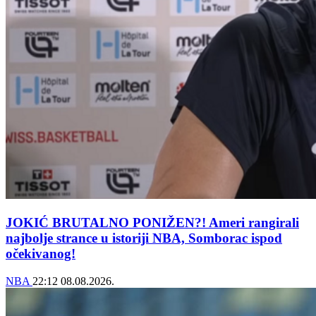
JOKIĆ BRUTALNO PONIŽEN?! Ameri rangirali
najbolje strance u istoriji NBA, Somborac ispod
očekivanog!
NBA
22:12
08.08.2026.