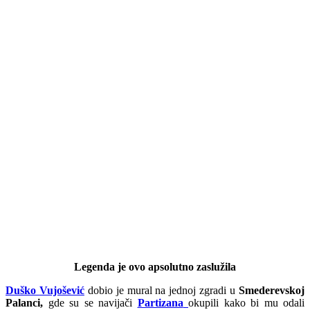
Legenda je ovo apsolutno zaslužila
Duško
Vujošević
dobio je mural na jednoj zgradi u
Smederevskoj
Palanci,
gde su se navijači
Partizana
okupili kako bi mu odali