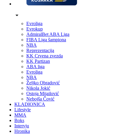
Evroliga
Evrokup
AdmiralBet ABA Liga
FIBA Liga šampiona
NBA
Reprezentacija
KK Crvena zvezda
KK Partizan
ABA liga
Evroliga
NBA
Željko Obradović
Nikola Jokić
Ostoja Mijailović
Nebojša Čović
KLADIONICA
Lifestyle
MMA
Boks
Intervju
Hronika