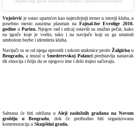
Објава коју дели Balkanski Navijaci (@balkanskinavijaci)
Vujošević
je ostao upamćen kao najtrofejniji trener u istoriji kluba, a
posebno mesto zauzima plasman na
Fajnal-for Evrolige 2010.
godine
u
Parizu.
Njegov rad i uticaj ostavili su snažan pečat, kako
na igrače koje je vodio, tako i na navijače koji su ga smatrali
simbolom borbe i identiteta kluba.
Navijači su se od njega oprostili i tokom utakmice protiv
Žalgirisa
u
Beogradu,
a mural u
Smederevskoj Palanci
predstavlja nastavak
tih emocija i želju da se njegovo ime i delo trajno sačuvaju.
Sahrana će biti održana u
Aleji zaslužnih građana na Novom
groblju u Beogradu
, dok će prethodno biti organizovana
komemoracija u
Skupštini grada.