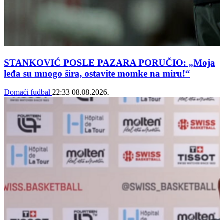
STANKOVIĆ POSLE PAZARA PORUČIO: „Moja
leđa su mnogo šira, ostavite momke na miru!“
Domaći fudbal
22:33
08.08.2026.