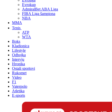
Evroliga
Evrokup
AdmiralBet ABA Liga
FIBA Liga šampiona
NBA
MMA
Tenis
ATP
WTA
Boks
Kladionica
Lifestyle
Odbojka
Intervju
Hronika
Ostali sportovi
Rukomet
Video
F1
Vaterpolo
Atletika
E-sports