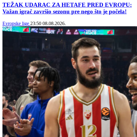
TEŽAK UDARAC ZA HETAFE PRED EVROPU:
Važan igrač završio sezonu pre nego što je počela!
Evropske lige
23:50
08.08.2026.