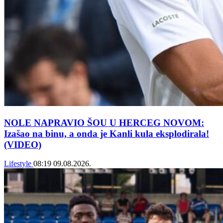
NOLE NAPRAVIO ŠOU U HERCEG NOVOM:
Izašao na binu, a onda je Kanli kula eksplodirala!
(VIDEO)
Lifestyle
08:19
09.08.2026.