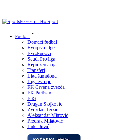
Fudbal
Domaći fudbal
Evropske lige
Evrokupovi
Saudi Pro liga
Reprezentacija
Transferi
Liga šampiona
Liga evrope
FK Crvena zvezda
FK Partizan
FSS
Dragan Stojkovic
Zvezdan Terzić
Aleksandar Mitrović
Predrag Mijatović
Luka Jović