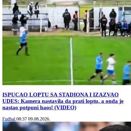
ISPUCAO LOPTU SA STADIONA I IZAZVAO
UDES: Kamera nastavila da prati loptu, a onda je
nastao potpuni haos! (VIDEO)
Fudbal
08:37
09.08.2026.