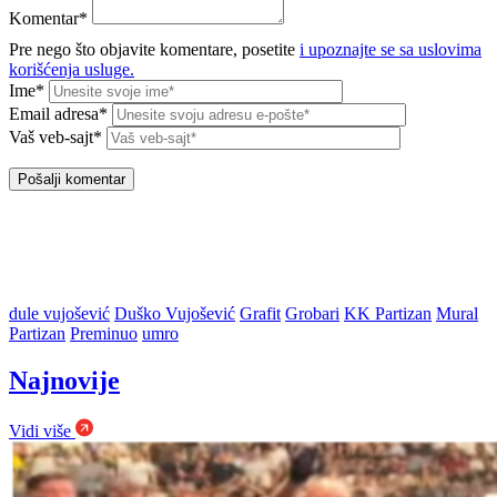
Komentar*
Pre nego što objavite komentare, posetite
i upoznajte se sa uslovima
korišćenja usluge.
Ime*
Email adresa*
Vaš veb-sajt*
dule vujošević
Duško Vujošević
Grafit
Grobari
KK Partizan
Mural
Partizan
Preminuo
umro
Najnovije
Vidi više