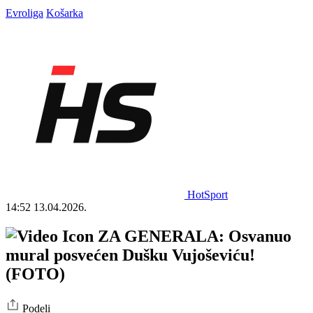
Evroliga
Košarka
HotSport
14:52
13.04.2026.
ZA GENERALA: Osvanuo
mural posvećen Dušku Vujoševiću!
(FOTO)
Podeli