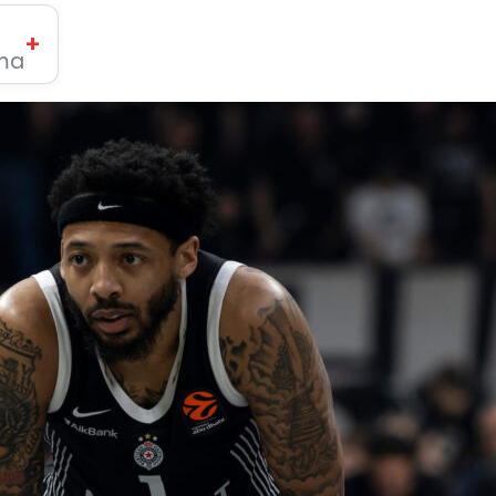
+
ima