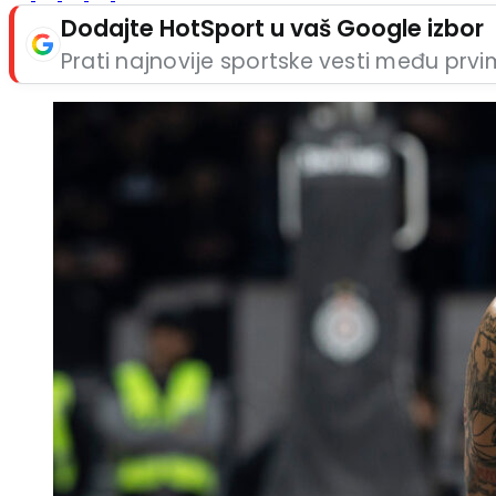
Dodajte HotSport u vaš Google izbor
Prati najnovije sportske vesti među prv