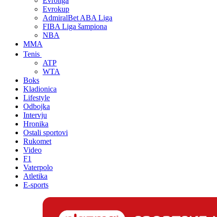
Evroliga
Evrokup
AdmiralBet ABA Liga
FIBA Liga šampiona
NBA
MMA
Tenis
ATP
WTA
Boks
Kladionica
Lifestyle
Odbojka
Intervju
Hronika
Ostali sportovi
Rukomet
Video
F1
Vaterpolo
Atletika
E-sports