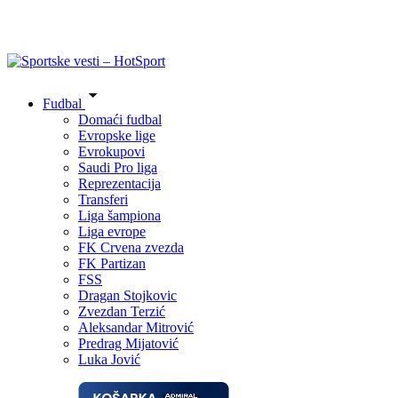
Fudbal
Domaći fudbal
Evropske lige
Evrokupovi
Saudi Pro liga
Reprezentacija
Transferi
Liga šampiona
Liga evrope
FK Crvena zvezda
FK Partizan
FSS
Dragan Stojkovic
Zvezdan Terzić
Aleksandar Mitrović
Predrag Mijatović
Luka Jović