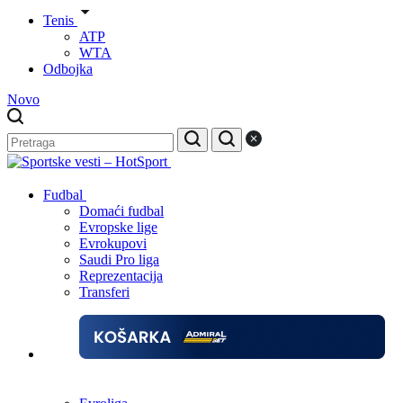
Tenis
ATP
WTA
Odbojka
Novo
Fudbal
Domaći fudbal
Evropske lige
Evrokupovi
Saudi Pro liga
Reprezentacija
Transferi