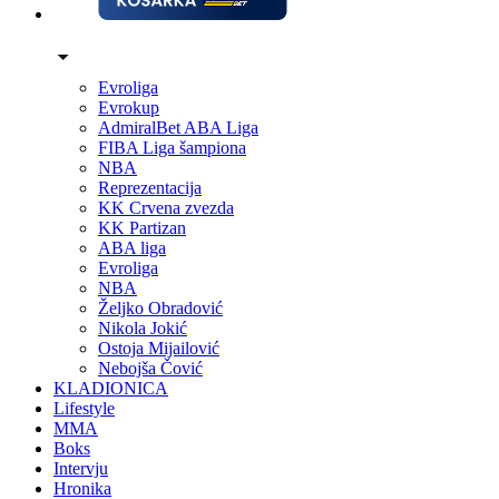
Evroliga
Evrokup
AdmiralBet ABA Liga
FIBA Liga šampiona
NBA
Reprezentacija
KK Crvena zvezda
KK Partizan
ABA liga
Evroliga
NBA
Željko Obradović
Nikola Jokić
Ostoja Mijailović
Nebojša Čović
KLADIONICA
Lifestyle
MMA
Boks
Intervju
Hronika