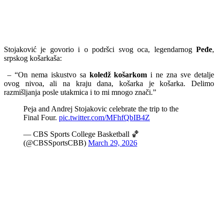
Stojaković je govorio i o podršci svog oca, legendarnog
Peđe
,
srpskog košarkaša:
– “On nema iskustvo sa
koledž košarkom
i ne zna sve detalje
ovog nivoa, ali na kraju dana, košarka je košarka. Delimo
razmišljanja posle utakmica i to mi mnogo znači.”
Peja and Andrej Stojakovic celebrate the trip to the
Final Four.
pic.twitter.com/MFhfQbIB4Z
— CBS Sports College Basketball 🏀
(@CBSSportsCBB)
March 29, 2026