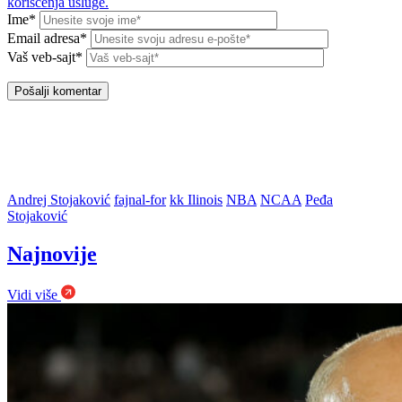
korišćenja usluge.
Ime*
Email adresa*
Vaš veb-sajt*
Andrej Stojaković
fajnal-for
kk Ilinois
NBA
NCAA
Peđa
Stojaković
Najnovije
Vidi više