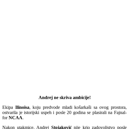
Andrej ne skriva ambicije!
Ekipa
Ilinoisa
, koju predvode mladi košarkaši sa ovog prostora,
ostvarila je istorijski uspeh i posle 20 godina se plasirali na Fajnal-
for
NCAA
.
Nakon utakmice, Andrej
Stojaković
nije krio zadovoljstvo posle