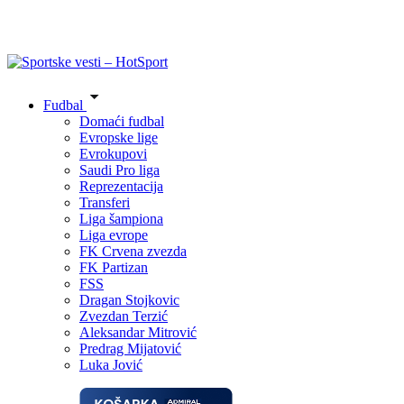
Fudbal
Domaći fudbal
Evropske lige
Evrokupovi
Saudi Pro liga
Reprezentacija
Transferi
Liga šampiona
Liga evrope
FK Crvena zvezda
FK Partizan
FSS
Dragan Stojkovic
Zvezdan Terzić
Aleksandar Mitrović
Predrag Mijatović
Luka Jović