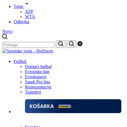
Tenis
ATP
WTA
Odbojka
Novo
Fudbal
Domaći fudbal
Evropske lige
Evrokupovi
Saudi Pro liga
Reprezentacija
Transferi