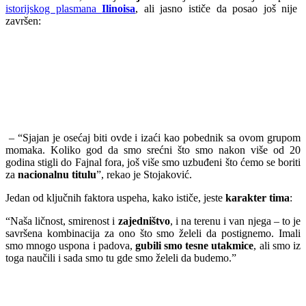
istorijskog plasmana
Ilinoisa
, ali jasno ističe da posao još nije
završen:
– “Sjajan je osećaj biti ovde i izaći kao pobednik sa ovom grupom
momaka. Koliko god da smo srećni što smo nakon više od 20
godina stigli do Fajnal fora, još više smo uzbuđeni što ćemo se boriti
za
nacionalnu titulu
”, rekao je Stojaković.
Jedan od ključnih faktora uspeha, kako ističe, jeste
karakter tima
:
“Naša ličnost, smirenost i
zajedništvo
, i na terenu i van njega – to je
savršena kombinacija za ono što smo želeli da postignemo. Imali
smo mnogo uspona i padova,
gubili smo tesne utakmice
, ali smo iz
toga naučili i sada smo tu gde smo želeli da budemo.”