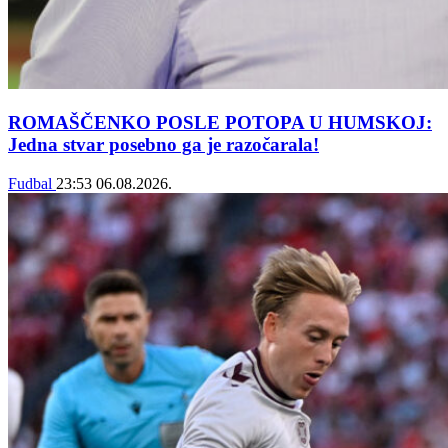
ROMAŠČENKO POSLE POTOPA U HUMSKOJ:
Jedna stvar posebno ga je razočarala!
Fudbal
23:53
06.08.2026.