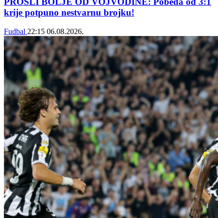
PROŠLI BOLJE OD VOJVODINE: Pobeda od 3:1
krije potpuno nestvarnu brojku!
Fudbal
22:15
06.08.2026.