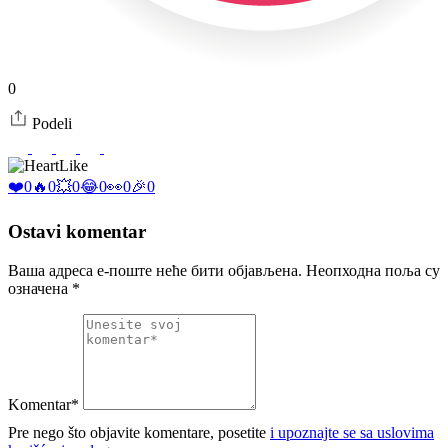
0
Podeli
Like
❤️
0
🔥
0
💥
0
😂
0
👀
0
🎉
0
Ostavi komentar
Ваша адреса е-поште неће бити објављена.
Неопходна поља су
означена
*
Komentar*
Pre nego što objavite komentare, posetite
i upoznajte se sa uslovima