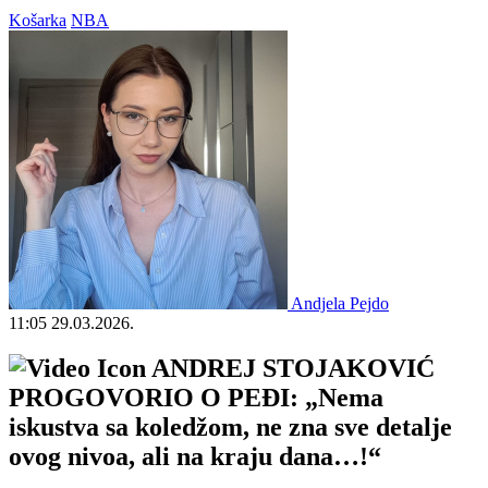
Košarka
NBA
Andjela Pejdo
11:05
29.03.2026.
ANDREJ STOJAKOVIĆ
PROGOVORIO O PEĐI: „Nema
iskustva sa koledžom, ne zna sve detalje
ovog nivoa, ali na kraju dana…!“