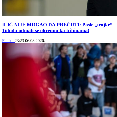
ILIĆ NIJE MOGAO DA PREĆUTI: Posle „trojke“
Tobolu odmah se okrenuo ka tribinama!
Fudbal
23:23
06.08.2026.