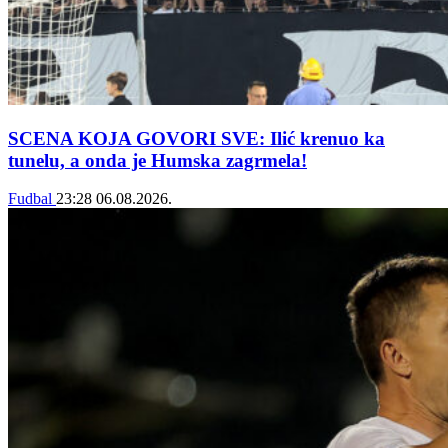
SCENA KOJA GOVORI SVE: Ilić krenuo ka
tunelu, a onda je Humska zagrmela!
Fudbal
23:28
06.08.2026.