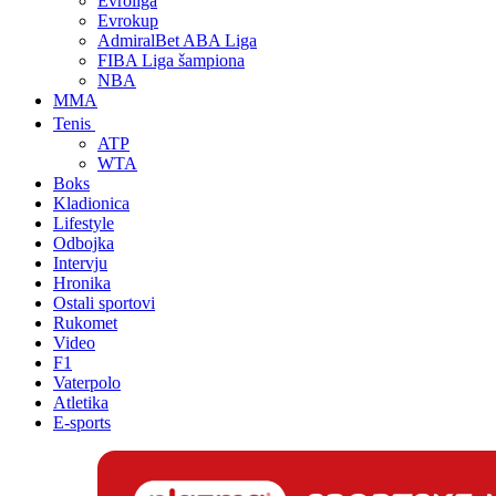
Evroliga
Evrokup
AdmiralBet ABA Liga
FIBA Liga šampiona
NBA
MMA
Tenis
ATP
WTA
Boks
Kladionica
Lifestyle
Odbojka
Intervju
Hronika
Ostali sportovi
Rukomet
Video
F1
Vaterpolo
Atletika
E-sports