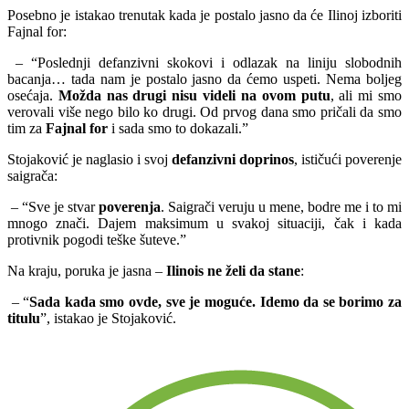
Posebno je istakao trenutak kada je postalo jasno da će Ilinoj izboriti
Fajnal for:
– “Poslednji defanzivni skokovi i odlazak na liniju slobodnih
bacanja… tada nam je postalo jasno da ćemo uspeti. Nema boljeg
osećaja.
Možda nas drugi nisu videli na ovom putu
, ali mi smo
verovali više nego bilo ko drugi. Od prvog dana smo pričali da smo
tim za
Fajnal for
i sada smo to dokazali.”
Stojaković je naglasio i svoj
defanzivni doprinos
, ističući poverenje
saigrača:
– “Sve je stvar
poverenja
. Saigrači veruju u mene, bodre me i to mi
mnogo znači. Dajem maksimum u svakoj situaciji, čak i kada
protivnik pogodi teške šuteve.”
Na kraju, poruka je jasna –
Ilinois ne želi da stane
:
– “
Sada kada smo ovde, sve je moguće. Idemo da se borimo za
titulu
”, istakao je Stojaković.