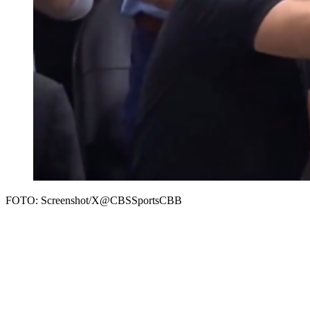
FOTO: Screenshot/X@CBSSportsCBB