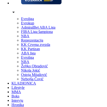
Evroliga
Evrokup
AdmiralBet ABA Liga
FIBA Liga šampiona
NBA
Reprezentacija
KK Crvena zvezda
KK Partizan
ABA liga
Evroliga
NBA
Željko Obradović
Nikola Jokić
Ostoja Mijailović
Nebojša Čović
KLADIONICA
Lifestyle
MMA
Boks
Intervju
Hronika