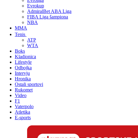
Evroliga
Evrokup
AdmiralBet ABA Liga
FIBA Liga šampiona
NBA
MMA
Tenis
ATP
WTA
Boks
Kladionica
Lifestyle
Odbojka
Intervju
Hronika
Ostali sportovi
Rukomet
Video
F1
Vaterpolo
Atletika
E-sports