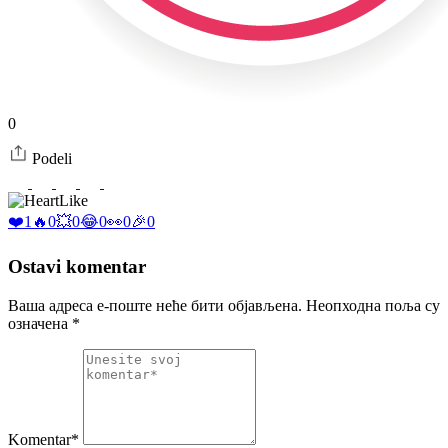
0
Podeli
Like
❤️
1
🔥
0
💥
0
😂
0
👀
0
🎉
0
Ostavi komentar
Ваша адреса е-поште неће бити објављена.
Неопходна поља су
означена
*
Komentar*