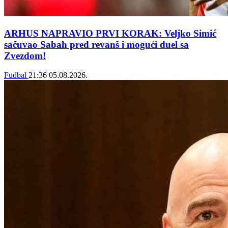
ARHUS NAPRAVIO PRVI KORAK: Veljko Simić
sačuvao Sabah pred revanš i mogući duel sa
Zvezdom!
Fudbal
21:36
05.08.2026.