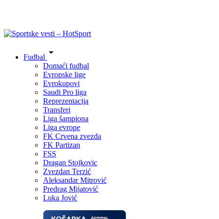
Fudbal
Domaći fudbal
Evropske lige
Evrokupovi
Saudi Pro liga
Reprezentacija
Transferi
Liga šampiona
Liga evrope
FK Crvena zvezda
FK Partizan
FSS
Dragan Stojkovic
Zvezdan Terzić
Aleksandar Mitrović
Predrag Mijatović
Luka Jović