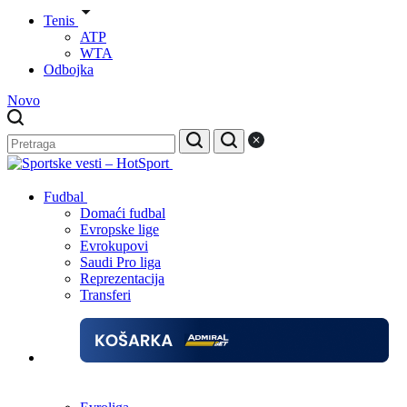
Tenis
ATP
WTA
Odbojka
Novo
Fudbal
Domaći fudbal
Evropske lige
Evrokupovi
Saudi Pro liga
Reprezentacija
Transferi