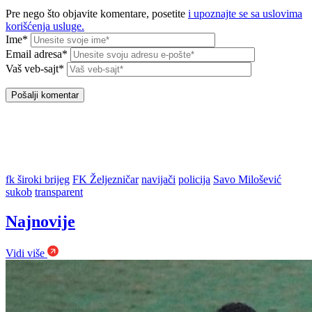
Pre nego što objavite komentare, posetite
i upoznajte se sa uslovima
korišćenja usluge.
Ime*
Email adresa*
Vaš veb-sajt*
fk široki brijeg
FK Željezničar
navijači
policija
Savo Milošević
sukob
transparent
Najnovije
Vidi više