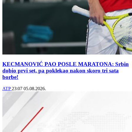
KECMANOVIĆ PAO POSLE MARATONA: Srbin
dobio prvi set, pa poklekao nakon skoro tri sata
borbe!
ATP
23:07
05.08.2026.