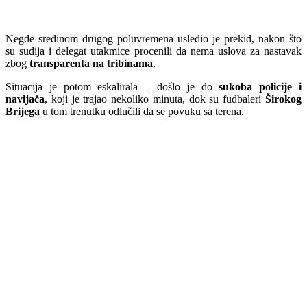
Negde sredinom drugog poluvremena usledio je prekid, nakon što
su sudija i delegat utakmice procenili da nema uslova za nastavak
zbog
transparenta na tribinama
.
Situacija je potom eskalirala – došlo je do
sukoba policije i
navijača
, koji je trajao nekoliko minuta, dok su fudbaleri
Širokog
Brijega
u tom trenutku odlučili da se povuku sa terena.