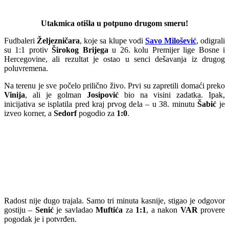
Utakmica otišla u potpuno drugom smeru!
Fudbaleri
Željezničara
, koje sa klupe vodi
Savo Milošević
, odigrali
su 1:1 protiv
Širokog Brijega
u 26. kolu Premijer lige Bosne i
Hercegovine, ali rezultat je ostao u senci dešavanja iz drugog
poluvremena.
Na terenu je sve počelo prilično živo. Prvi su zapretili domaći preko
Vinija
, ali je golman
Josipović
bio na visini zadatka. Ipak,
inicijativa se isplatila pred kraj prvog dela – u 38. minutu
Šabić
je
izveo korner, a
Sedorf
pogodio za
1:0
.
Radost nije dugo trajala. Samo tri minuta kasnije, stigao je odgovor
gostiju –
Senić
je savladao
Muftića
za
1:1
, a nakon
VAR
provere
pogodak je i potvrđen.