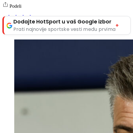
Podeli
Dodajte HotSport u vaš Google izbor
+
Prati najnovije sportske vesti među prvima