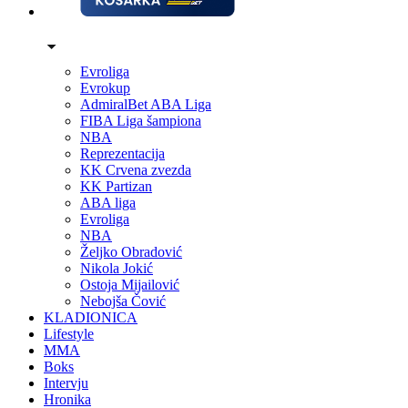
Evroliga
Evrokup
AdmiralBet ABA Liga
FIBA Liga šampiona
NBA
Reprezentacija
KK Crvena zvezda
KK Partizan
ABA liga
Evroliga
NBA
Željko Obradović
Nikola Jokić
Ostoja Mijailović
Nebojša Čović
KLADIONICA
Lifestyle
MMA
Boks
Intervju
Hronika