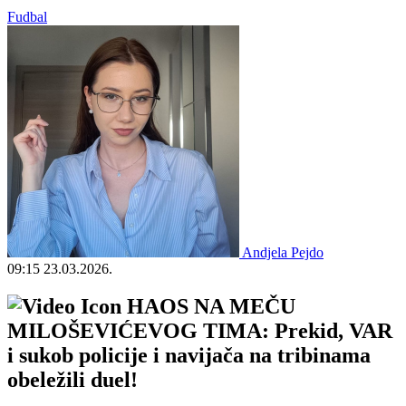
Fudbal
Andjela Pejdo
09:15
23.03.2026.
HAOS NA MEČU
MILOŠEVIĆEVOG TIMA: Prekid, VAR
i sukob policije i navijača na tribinama
obeležili duel!