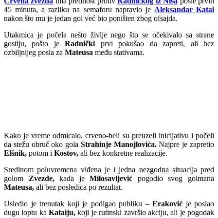
Crvena zvezda
ima prednost protiv
Radničkog iz Niša
posle prvih
45 minuta, a razliku na semaforu napravio je
Aleksandar
Katai
nakon što mu je jedan gol već bio poništen zbog ofsajda.
Utakmica je počela nešto življe nego što se očekivalo sa strane
gostiju, pošto je
Radnički
prvi pokušao da zapreti, ali bez
ozbiljnijeg posla za
Mateusa
među stativama.
Kako je vreme odmicalo, crveno-beli su preuzeli inicijativu i počeli
da stežu obruč oko gola
Strahinje Manojlovića.
Najpre je zapretio
Elšnik,
potom i
Kostov,
ali bez konkretne realizacije.
Sredinom poluvremena viđena je i jedna nezgodna situacija pred
golom
Zvezde,
kada je
Milosavljević
pogodio svog golmana
Mateusa,
ali bez posledica po rezultat.
Usledio je trenutak koji je podigao publiku –
Eraković
je poslao
dugu loptu ka
Kataiju,
koji je rutinski završio akciju, ali je pogodak