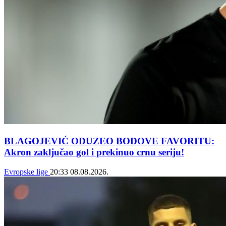
BLAGOJEVIĆ ODUZEO BODOVE FAVORITU:
Akron zaključao gol i prekinuo crnu seriju!
Evropske lige
20:33
08.08.2026.