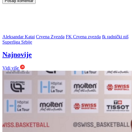
Aleksandar Katai
Crvena Zvezda
FK Crvena zvezda
fk radnički niš
Superliga Srbije
Najnovije
Vidi više