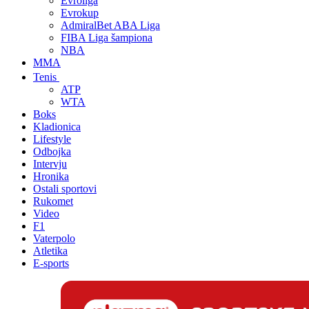
Evroliga
Evrokup
AdmiralBet ABA Liga
FIBA Liga šampiona
NBA
MMA
Tenis
ATP
WTA
Boks
Kladionica
Lifestyle
Odbojka
Intervju
Hronika
Ostali sportovi
Rukomet
Video
F1
Vaterpolo
Atletika
E-sports