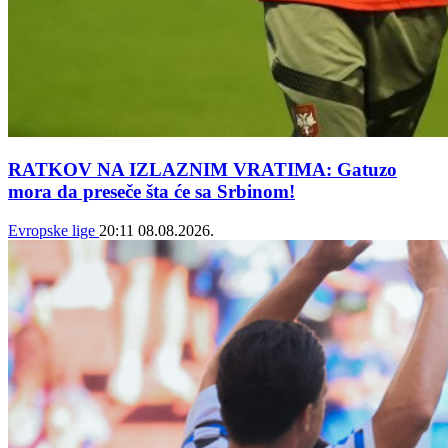
RATKOV NA IZLAZNIM VRATIMA: Gatuzo
mora da preseče šta će sa Srbinom!
Evropske lige
20:11
08.08.2026.