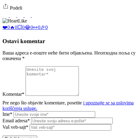
Podeli
Like
❤️
0
🔥
0
💥
0
😂
0
👀
0
🎉
0
Ostavi komentar
Ваша адреса е-поште неће бити објављена.
Неопходна поља су
означена
*
Komentar*
Pre nego što objavite komentare, posetite
i upoznajte se sa uslovima
korišćenja usluge.
Ime*
Email adresa*
Vaš veb-sajt*