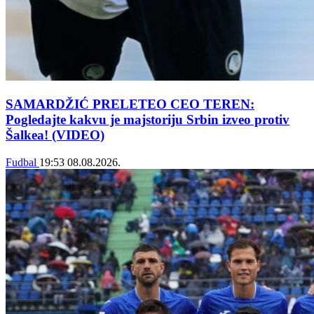
SAMARDŽIĆ PRELETEO CEO TEREN:
Pogledajte kakvu je majstoriju Srbin izveo protiv
Šalkea! (VIDEO)
Fudbal
19:53
08.08.2026.