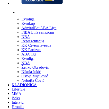
Evroliga
Evrokup
AdmiralBet ABA Liga
FIBA Liga šampiona
NBA
Reprezentacija
KK Crvena zvezda
KK Partizan
ABA liga
Evroliga
NBA
Željko Obradović
Nikola Jokić
Ostoja Mijailović
Nebojša Čović
KLADIONICA
Lifestyle
MMA
Boks
Intervju
Hronika