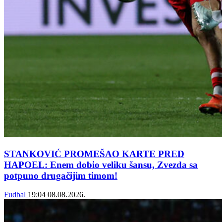
STANKOVIĆ PROMEŠAO KARTE PRED
HAPOEL: Enem dobio veliku šansu, Zvezda sa
potpuno drugačijim timom!
Fudbal
19:04
08.08.2026.