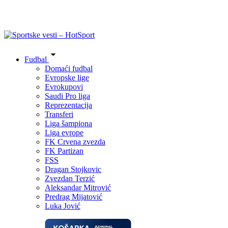
Fudbal
Domaći fudbal
Evropske lige
Evrokupovi
Saudi Pro liga
Reprezentacija
Transferi
Liga šampiona
Liga evrope
FK Crvena zvezda
FK Partizan
FSS
Dragan Stojkovic
Zvezdan Terzić
Aleksandar Mitrović
Predrag Mijatović
Luka Jović