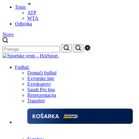
Tenis
ATP
WTA
Odbojka
Novo
Fudbal
Domaći fudbal
Evropske lige
Evrokupovi
Saudi Pro liga
Reprezentacija
Transferi