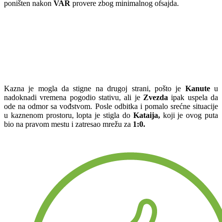
poništen nakon
VAR
provere zbog minimalnog ofsajda.
Kazna je mogla da stigne na drugoj strani, pošto je
Kanute
u
nadoknadi vremena pogodio stativu, ali je
Zvezda
ipak uspela da
ode na odmor sa vođstvom. Posle odbitka i pomalo srećne situacije
u kaznenom prostoru, lopta je stigla do
Kataija,
koji je ovog puta
bio na pravom mestu i zatresao mrežu za
1:0.