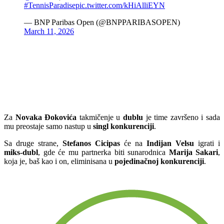
#TennisParadise
pic.twitter.com/kHiAlliEYN
— BNP Paribas Open (@BNPPARIBASOPEN)
March 11, 2026
Za
Novaka Đokovića
takmičenje u
dublu
je time završeno i sada
mu preostaje samo nastup u
singl konkurenciji
.
Sa druge strane,
Stefanos Cicipas
će na
Indijan Velsu
igrati i
miks-dubl
, gde će mu partnerka biti sunarodnica
Marija Sakari
,
koja je, baš kao i on, eliminisana u
pojedinačnoj konkurenciji
.