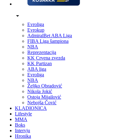
Evroliga
Evrokup
AdmiralBet ABA Liga
FIBA Liga šampiona
NBA
Reprezentacija
KK Crvena zvezda
KK Partizan
ABA liga
Evroliga
NBA
Željko Obradović
Nikola Jokić
Ostoja Mijailović
Nebojša Čović
KLADIONICA
Lifestyle
MMA
Boks
Intervju
Hronika