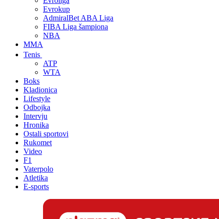
Evroliga
Evrokup
AdmiralBet ABA Liga
FIBA Liga šampiona
NBA
MMA
Tenis
ATP
WTA
Boks
Kladionica
Lifestyle
Odbojka
Intervju
Hronika
Ostali sportovi
Rukomet
Video
F1
Vaterpolo
Atletika
E-sports