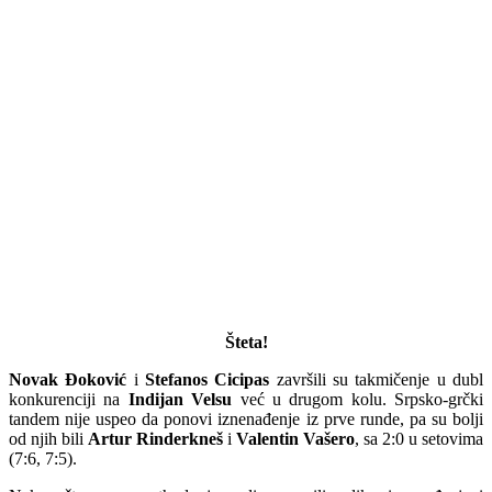
Šteta!
Novak Đoković
i
Stefanos Cicipas
završili su takmičenje u dubl
konkurenciji na
Indijan Velsu
već u drugom kolu. Srpsko-grčki
tandem nije uspeo da ponovi iznenađenje iz prve runde, pa su bolji
od njih bili
Artur Rinderkneš
i
Valentin Vašero
, sa 2:0 u setovima
(7:6, 7:5).