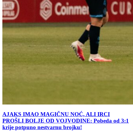
AJAKS IMAO MAGIČNU NOĆ, ALI IRCI
PROŠLI BOLJE OD VOJVODINE: Pobeda od 3:1
krije potpuno nestvarnu brojku!