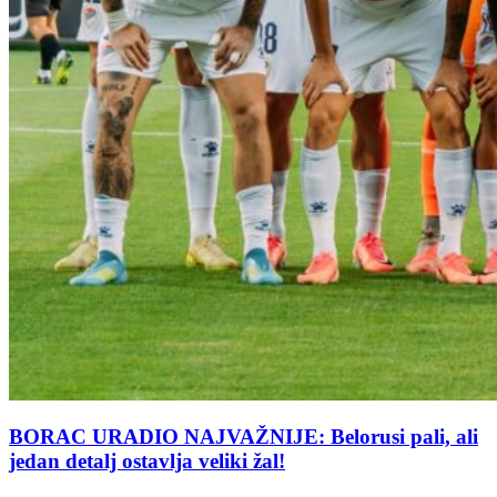
BORAC URADIO NAJVAŽNIJE: Belorusi pali, ali
jedan detalj ostavlja veliki žal!