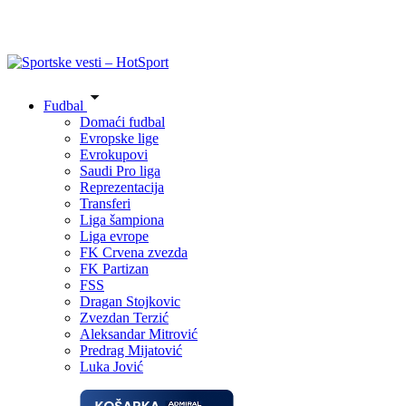
Fudbal
Domaći fudbal
Evropske lige
Evrokupovi
Saudi Pro liga
Reprezentacija
Transferi
Liga šampiona
Liga evrope
FK Crvena zvezda
FK Partizan
FSS
Dragan Stojkovic
Zvezdan Terzić
Aleksandar Mitrović
Predrag Mijatović
Luka Jović