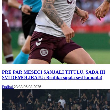
PRE PAR MESECI SANJALI TITULU, SADA IH
SVI DEMOLIRAJU: Benfika sipala šest komada!
Fudbal
23:33
06.08.2026.