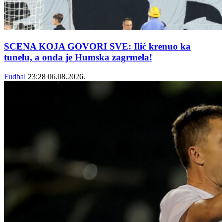
SCENA KOJA GOVORI SVE: Ilić krenuo ka
tunelu, a onda je Humska zagrmela!
Fudbal
23:28
06.08.2026.