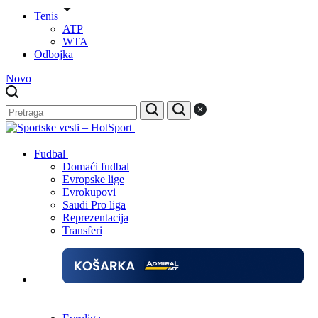
Tenis
ATP
WTA
Odbojka
Novo
Fudbal
Domaći fudbal
Evropske lige
Evrokupovi
Saudi Pro liga
Reprezentacija
Transferi