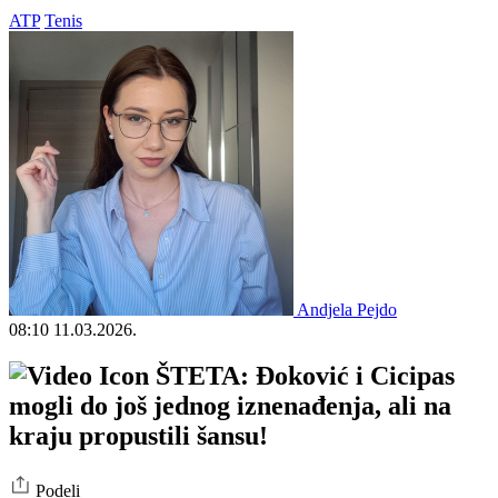
ATP
Tenis
Andjela Pejdo
08:10
11.03.2026.
ŠTETA: Đoković i Cicipas
mogli do još jednog iznenađenja, ali na
kraju propustili šansu!
Podeli