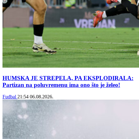
HUMSKA JE STREPELA, PA EKSPLODIRALA:
Partizan na poluvremenu ima ono što je želeo!
Fudbal
21:54
06.08.2026.