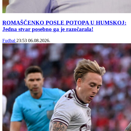
ROMAŠČENKO POSLE POTOPA U HUMSKOJ:
Jedna stvar posebno ga je razočarala!
Fudbal
23:53
06.08.2026.