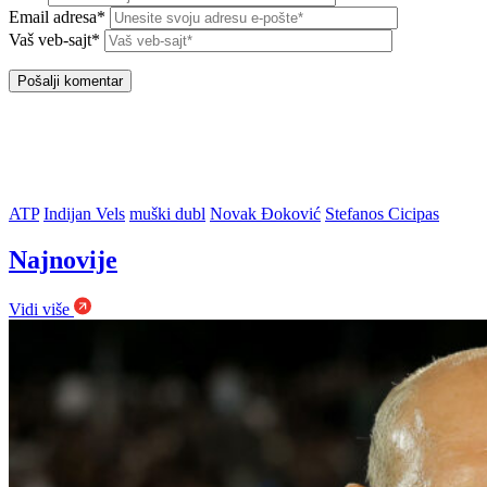
Email adresa*
Vaš veb-sajt*
ATP
Indijan Vels
muški dubl
Novak Đoković
Stefanos Cicipas
Najnovije
Vidi više