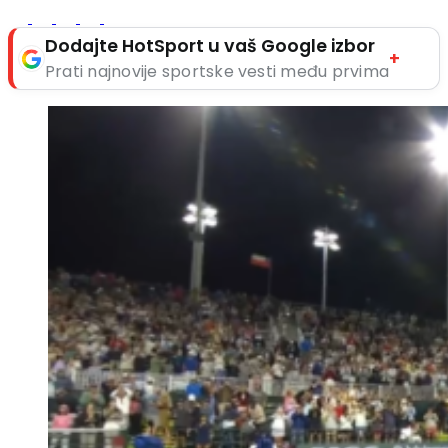
Dodajte HotSport u vaš Google izbor
+
Prati najnovije sportske vesti među prvima