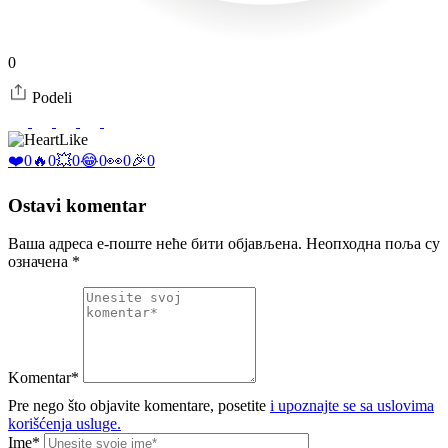
0
Podeli
Like
❤️
0
🔥
0
💥
0
😂
0
👀
0
🎉
0
Ostavi komentar
Ваша адреса е-поште неће бити објављена.
Неопходна поља су
означена
*
Komentar*
Pre nego što objavite komentare, posetite
i upoznajte se sa uslovima
korišćenja usluge.
Ime*