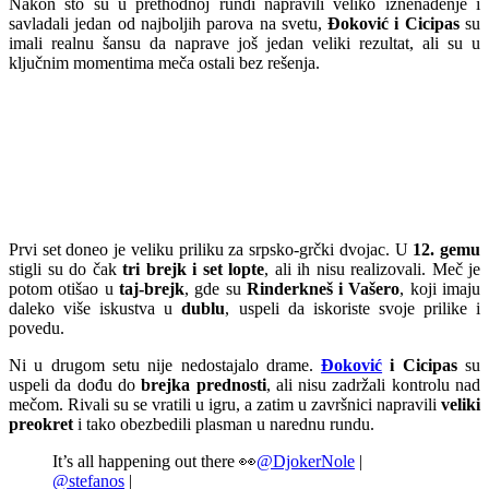
Nakon što su u prethodnoj rundi napravili veliko iznenađenje i
savladali jedan od najboljih parova na svetu,
Đoković i Cicipas
su
imali realnu šansu da naprave još jedan veliki rezultat, ali su u
ključnim momentima meča ostali bez rešenja.
Prvi set doneo je veliku priliku za srpsko-grčki dvojac. U
12. gemu
stigli su do čak
tri brejk i set lopte
, ali ih nisu realizovali. Meč je
potom otišao u
taj-brejk
, gde su
Rinderkneš i Vašero
, koji imaju
daleko više iskustva u
dublu
, uspeli da iskoriste svoje prilike i
povedu.
Ni u drugom setu nije nedostajalo drame.
Đoković
i Cicipas
su
uspeli da dođu do
brejka prednosti
, ali nisu zadržali kontrolu nad
mečom. Rivali su se vratili u igru, a zatim u završnici napravili
veliki
preokret
i tako obezbedili plasman u narednu rundu.
It’s all happening out there 👀
@DjokerNole
|
@stefanos
|