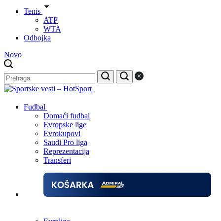
Tenis
ATP
WTA
Odbojka
Novo
Fudbal
Domaći fudbal
Evropske lige
Evrokupovi
Saudi Pro liga
Reprezentacija
Transferi