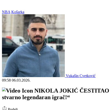
NBA
Košarka
Vukašin Cvetković
09:58
06.03.2026.
NIKOLA JOKIĆ ČESTITAO LEBR
stvarno legendaran igrač!“
Podeli