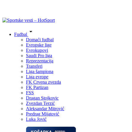
Fudbal
Domaći fudbal
Evropske lige
Evrokupovi
Saudi Pro liga
Reprezentacija
Transferi
Liga šampiona
Liga evrope
FK Crvena zvezda
FK Partizan
FSS
Dragan Stojkovic
Zvezdan Terzić
Aleksandar Mitrović
Predrag Mijatović
Luka Jović