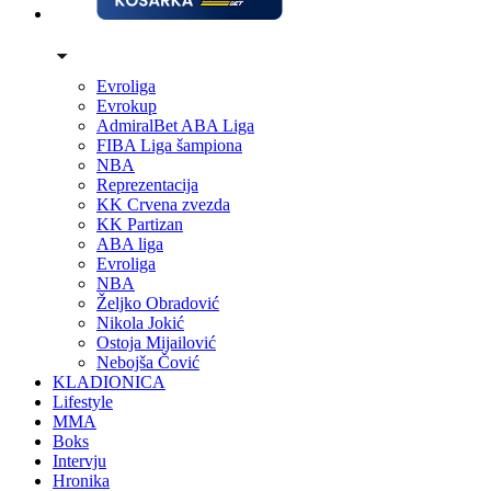
Evroliga
Evrokup
AdmiralBet ABA Liga
FIBA Liga šampiona
NBA
Reprezentacija
KK Crvena zvezda
KK Partizan
ABA liga
Evroliga
NBA
Željko Obradović
Nikola Jokić
Ostoja Mijailović
Nebojša Čović
KLADIONICA
Lifestyle
MMA
Boks
Intervju
Hronika