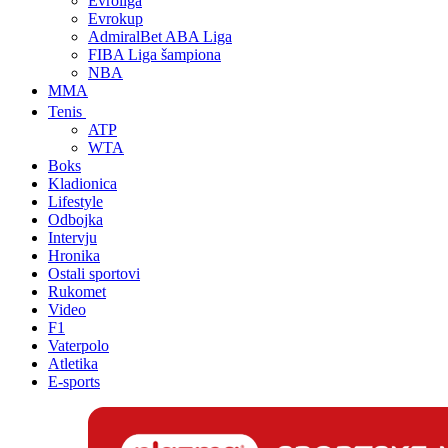
Evroliga
Evrokup
AdmiralBet ABA Liga
FIBA Liga šampiona
NBA
MMA
Tenis
ATP
WTA
Boks
Kladionica
Lifestyle
Odbojka
Intervju
Hronika
Ostali sportovi
Rukomet
Video
F1
Vaterpolo
Atletika
E-sports