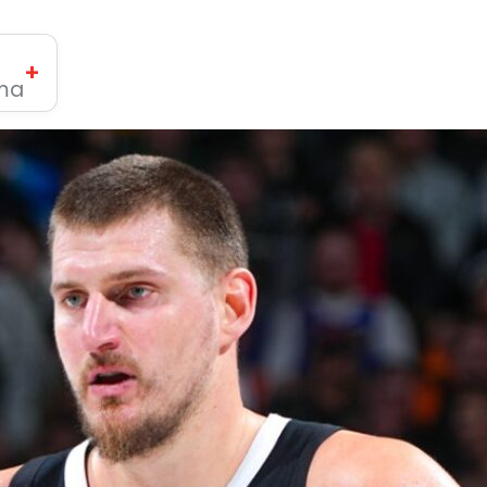
+
ima