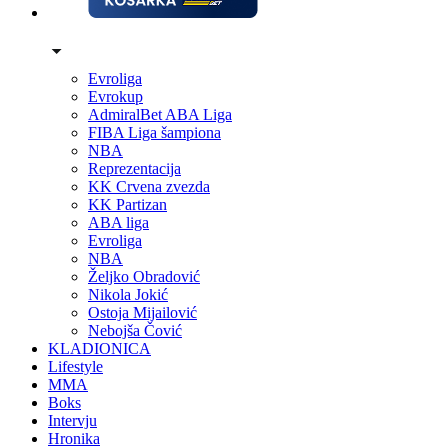
Evroliga
Evrokup
AdmiralBet ABA Liga
FIBA Liga šampiona
NBA
Reprezentacija
KK Crvena zvezda
KK Partizan
ABA liga
Evroliga
NBA
Željko Obradović
Nikola Jokić
Ostoja Mijailović
Nebojša Čović
KLADIONICA
Lifestyle
MMA
Boks
Intervju
Hronika