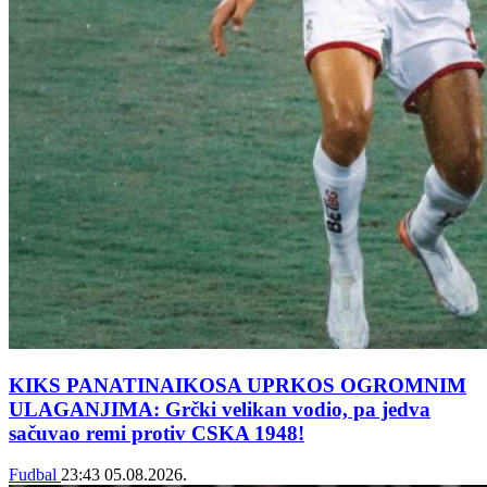
KIKS PANATINAIKOSA UPRKOS OGROMNIM
ULAGANJIMA: Grčki velikan vodio, pa jedva
sačuvao remi protiv CSKA 1948!
Fudbal
23:43
05.08.2026.