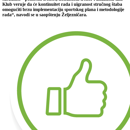
Klub veruje da će kontinuitet rada i uigranost stručnog štaba
omogućiti brzu implementaciju sportskog plana i metodologije
rada“, navodi se u saopštenju Željezničara.