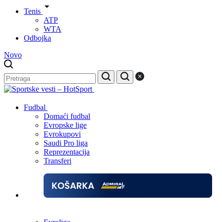
Tenis
ATP
WTA
Odbojka
Novo
Fudbal
Domaći fudbal
Evropske lige
Evrokupovi
Saudi Pro liga
Reprezentacija
Transferi