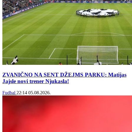
ZVANIČNO NA SENT DŽEJMS PARKU: Matijas
Jajsle novi trener Njukasla!
Fudbal
22:14
05.08.2026.