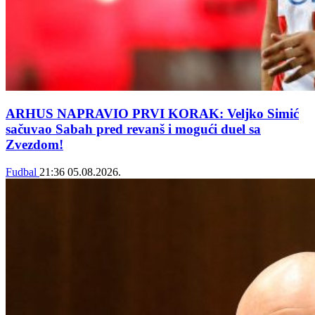
ARHUS NAPRAVIO PRVI KORAK: Veljko Simić
sačuvao Sabah pred revanš i mogući duel sa
Zvezdom!
Fudbal
21:36
05.08.2026.