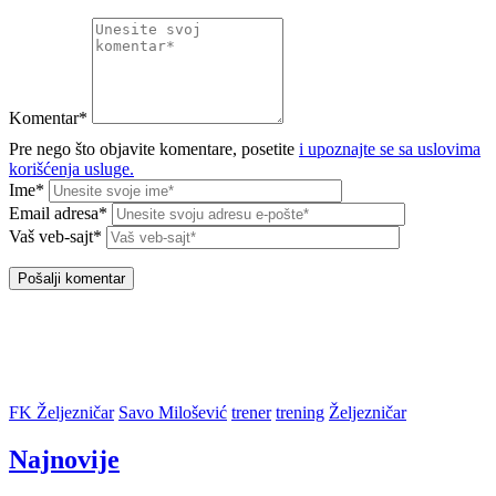
Komentar*
Pre nego što objavite komentare, posetite
i upoznajte se sa uslovima
korišćenja usluge.
Ime*
Email adresa*
Vaš veb-sajt*
FK Željezničar
Savo Milošević
trener
trening
Željezničar
Najnovije