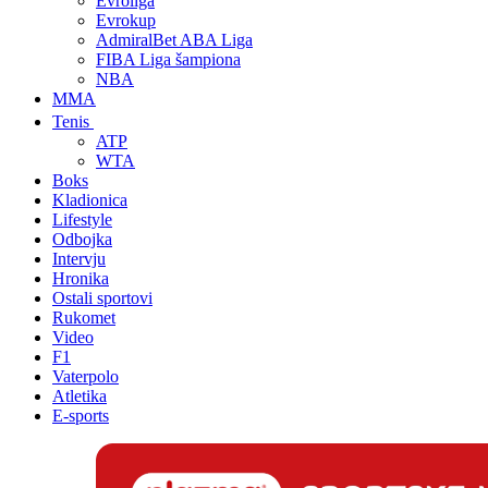
Evroliga
Evrokup
AdmiralBet ABA Liga
FIBA Liga šampiona
NBA
MMA
Tenis
ATP
WTA
Boks
Kladionica
Lifestyle
Odbojka
Intervju
Hronika
Ostali sportovi
Rukomet
Video
F1
Vaterpolo
Atletika
E-sports