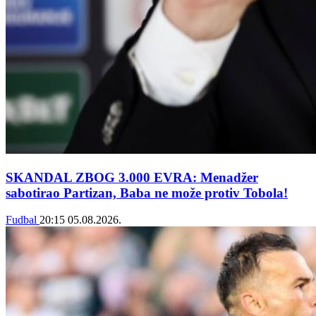
SKANDAL ZBOG 3.000 EVRA: Menadžer
sabotirao Partizan, Baba ne može protiv Tobola!
Fudbal
20:15
05.08.2026.