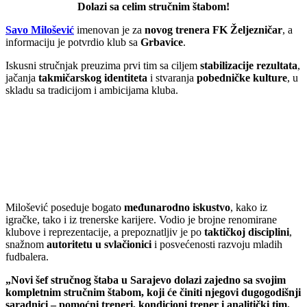
Dolazi sa celim stručnim štabom!
Savo Milošević
imenovan je za
novog trenera FK Željezničar
, a
informaciju je potvrdio klub sa
Grbavice
.
Iskusni stručnjak preuzima prvi tim sa ciljem
stabilizacije rezultata
,
jačanja
takmičarskog identiteta
i stvaranja
pobedničke kulture
, u
skladu sa tradicijom i ambicijama kluba.
Milošević poseduje bogato
međunarodno iskustvo
, kako iz
igračke, tako i iz trenerske karijere. Vodio je brojne renomirane
klubove i reprezentacije, a prepoznatljiv je po
taktičkoj disciplini
,
snažnom
autoritetu u svlačionici
i posvećenosti razvoju mladih
fudbalera.
„Novi šef stručnog štaba u Sarajevo dolazi zajedno sa svojim
kompletnim stručnim štabom, koji će činiti njegovi dugogodišnji
saradnici – pomoćni treneri, kondicioni trener i analitički tim.