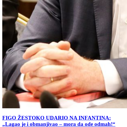
FIGO ŽESTOKO UDARIO NA INFANTINA:
„Lagao je i obmanjivao – mora da ode odmah!“