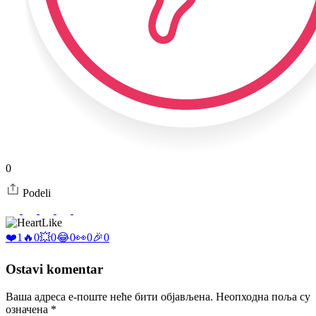
0
Podeli
Like
❤️
1
🔥
0
💥
0
😂
0
👀
0
🎉
0
Ostavi komentar
Ваша адреса е-поште неће бити објављена.
Неопходна поља су
означена
*