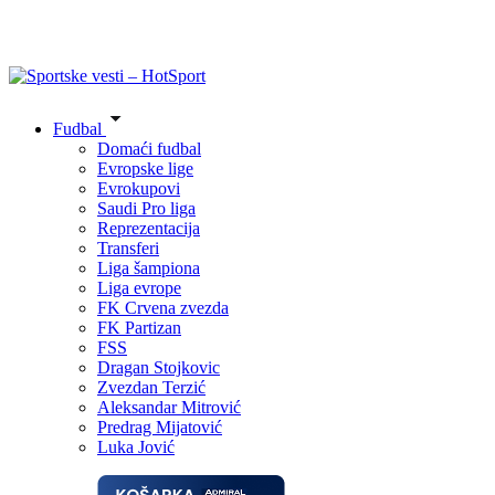
Fudbal
Domaći fudbal
Evropske lige
Evrokupovi
Saudi Pro liga
Reprezentacija
Transferi
Liga šampiona
Liga evrope
FK Crvena zvezda
FK Partizan
FSS
Dragan Stojkovic
Zvezdan Terzić
Aleksandar Mitrović
Predrag Mijatović
Luka Jović