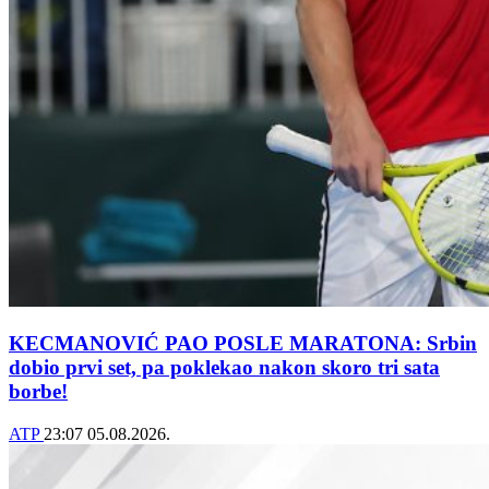
KECMANOVIĆ PAO POSLE MARATONA: Srbin
dobio prvi set, pa poklekao nakon skoro tri sata
borbe!
ATP
23:07
05.08.2026.