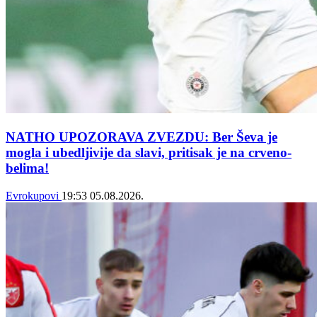
NATHO UPOZORAVA ZVEZDU: Ber Ševa je
mogla i ubedljivije da slavi, pritisak je na crveno-
belima!
Evrokupovi
19:53
05.08.2026.