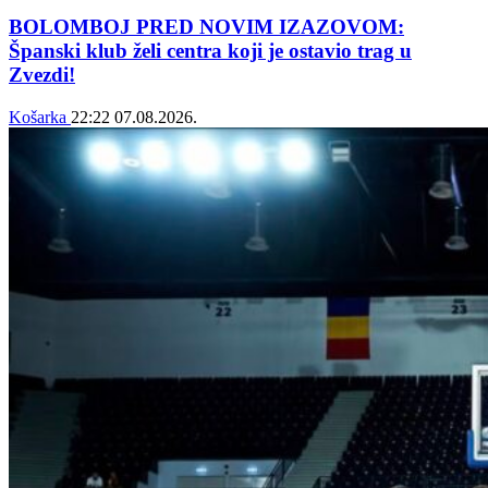
BOLOMBOJ PRED NOVIM IZAZOVOM:
Španski klub želi centra koji je ostavio trag u
Zvezdi!
Košarka
22:22
07.08.2026.