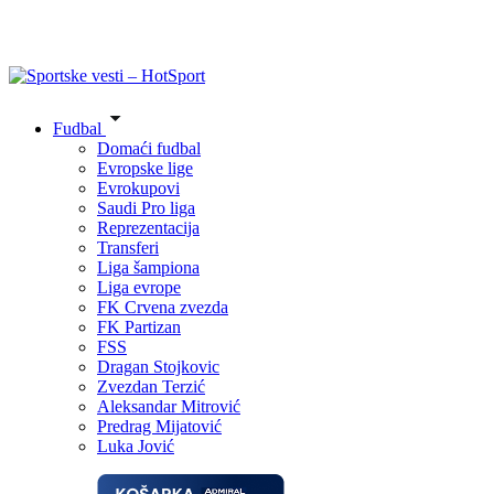
Fudbal
Domaći fudbal
Evropske lige
Evrokupovi
Saudi Pro liga
Reprezentacija
Transferi
Liga šampiona
Liga evrope
FK Crvena zvezda
FK Partizan
FSS
Dragan Stojkovic
Zvezdan Terzić
Aleksandar Mitrović
Predrag Mijatović
Luka Jović