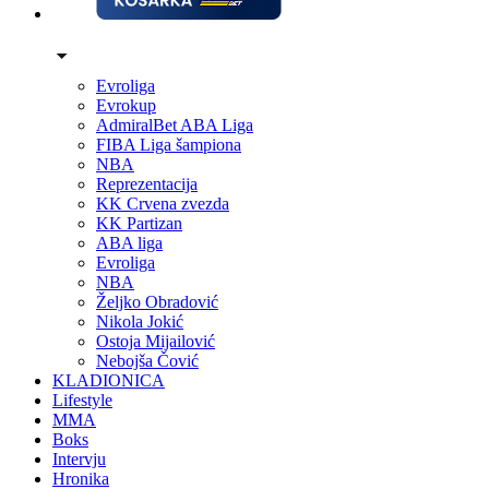
Evroliga
Evrokup
AdmiralBet ABA Liga
FIBA Liga šampiona
NBA
Reprezentacija
KK Crvena zvezda
KK Partizan
ABA liga
Evroliga
NBA
Željko Obradović
Nikola Jokić
Ostoja Mijailović
Nebojša Čović
KLADIONICA
Lifestyle
MMA
Boks
Intervju
Hronika