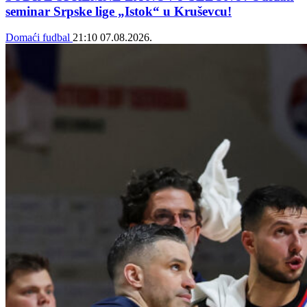
seminar Srpske lige „Istok“ u Kruševcu!
Domaći fudbal
21:10
07.08.2026.