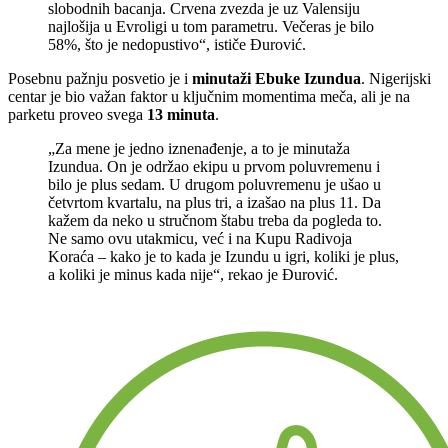
slobodnih bacanja. Crvena zvezda je uz Valensiju
najlošija u Evroligi u tom parametru. Večeras je bilo
58%, što je nedopustivo“, ističe Đurović.
Posebnu pažnju posvetio je i
minutaži Ebuke Izundua
. Nigerijski
centar je bio važan faktor u ključnim momentima meča, ali je na
parketu proveo svega
13 minuta
.
„Za mene je jedno iznenađenje, a to je minutaža
Izundua. On je održao ekipu u prvom poluvremenu i
bilo je plus sedam. U drugom poluvremenu je ušao u
četvrtom kvartalu, na plus tri, a izašao na plus 11. Da
kažem da neko u stručnom štabu treba da pogleda to.
Ne samo ovu utakmicu, već i na Kupu Radivoja
Koraća – kako je to kada je Izundu u igri, koliki je plus,
a koliki je minus kada nije“, rekao je Đurović.