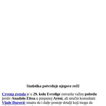
Statistika potvrđuje njegove reči!
Crvena zvezda
je u
29. kolu Evrolige
ostvarila važnu
pobedu
protiv
Anadolu Efesa
u prepunoj
Areni
, ali stručni konsultant
Vlade Đurović
smatra da i dalje postoje detalji koji mogu da