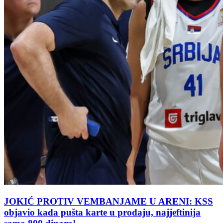
JOKIĆ PROTIV VEMBANJAME U ARENI: KSS
objavio kada pušta karte u prodaju, najjeftinija