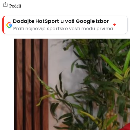
Podeli
Dodajte HotSport u vaš Google izbor
+
Prati najnovije sportske vesti među prvima