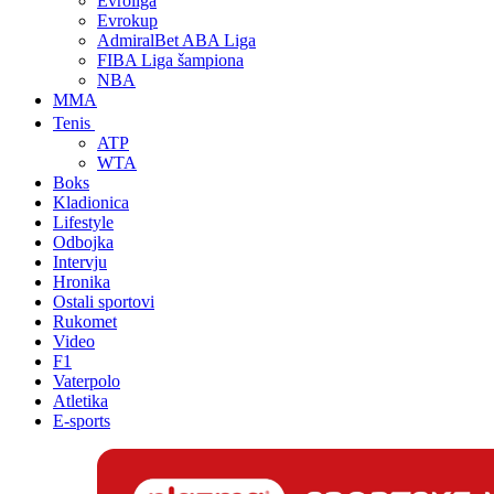
Evroliga
Evrokup
AdmiralBet ABA Liga
FIBA Liga šampiona
NBA
MMA
Tenis
ATP
WTA
Boks
Kladionica
Lifestyle
Odbojka
Intervju
Hronika
Ostali sportovi
Rukomet
Video
F1
Vaterpolo
Atletika
E-sports