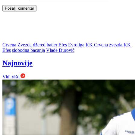
Crvena Zvezda
džered batler
Efes
Evroliga
KK Crvena zvezda
KK
Efes
slobodna bacanja
Vlade Đurović
Najnovije
Vidi više