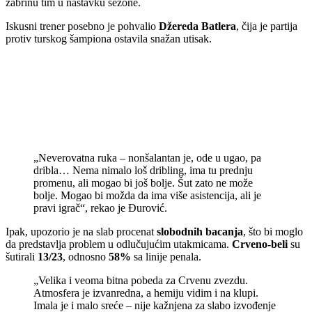
zabrinu tim u nastavku sezone.
Iskusni trener posebno je pohvalio
Džereda Batlera
, čija je partija
protiv turskog šampiona ostavila snažan utisak.
„Neverovatna ruka – nonšalantan je, ode u ugao, pa
dribla… Nema nimalo loš dribling, ima tu prednju
promenu, ali mogao bi još bolje. Šut zato ne može
bolje. Mogao bi možda da ima više asistencija, ali je
pravi igrač“, rekao je Đurović.
Ipak, upozorio je na slab procenat
slobodnih bacanja
, što bi moglo
da predstavlja problem u odlučujućim utakmicama.
Crveno-beli
su
šutirali
13/23
, odnosno
58%
sa linije penala.
„Velika i veoma bitna pobeda za Crvenu zvezdu.
Atmosfera je izvanredna, a hemiju vidim i na klupi.
Imala je i malo sreće – nije kažnjena za slabo izvođenje