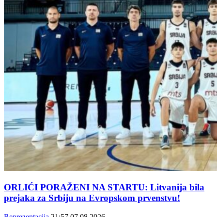
ORLIĆI PORAŽENI NA STARTU: Litvanija bila
prejaka za Srbiju na Evropskom prvenstvu!
Reprezentacija
21:57
07.08.2026.