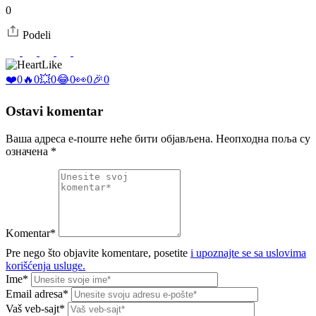
0
Podeli
Like
❤️
0
🔥
0
💥
0
😂
0
👀
0
🎉
0
Ostavi komentar
Ваша адреса е-поште неће бити објављена.
Неопходна поља су
означена
*
Komentar*
Pre nego što objavite komentare, posetite
i upoznajte se sa uslovima
korišćenja usluge.
Ime*
Email adresa*
Vaš veb-sajt*