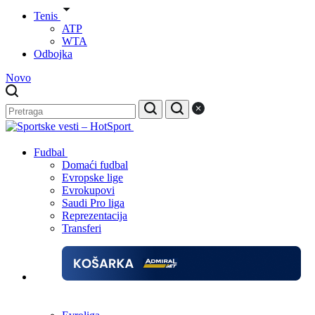
Tenis
ATP
WTA
Odbojka
Novo
Fudbal
Domaći fudbal
Evropske lige
Evrokupovi
Saudi Pro liga
Reprezentacija
Transferi