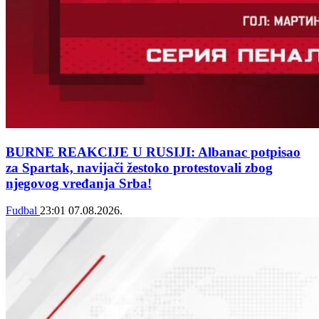
BURNE REAKCIJE U RUSIJI: Albanac potpisao
za Spartak, navijači žestoko protestovali zbog
njegovog vređanja Srba!
Fudbal
23:01
07.08.2026.