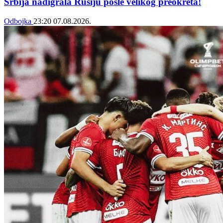
Srbija nadigrala Rusiju posle velikog preokreta!
Odbojka
23:20
07.08.2026.