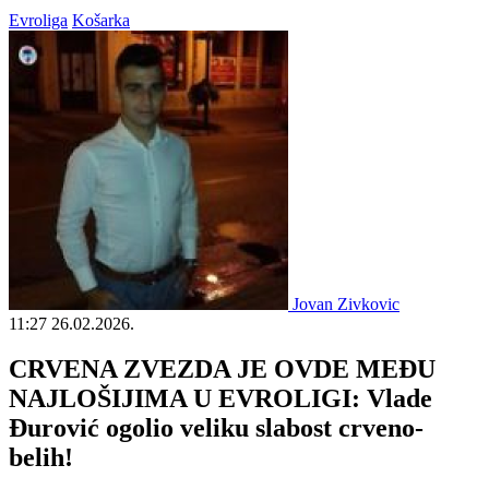
Evroliga
Košarka
Jovan Zivkovic
11:27
26.02.2026.
CRVENA ZVEZDA JE OVDE MEĐU
NAJLOŠIJIMA U EVROLIGI: Vlade
Đurović ogolio veliku slabost crveno-
belih!