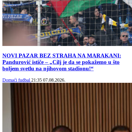
NOVI PAZAR BEZ STRAHA NA MARAKANI:
Pandurović ističe – „Cilj je da se pokažemo u što
boljem svetlu na njihovom stadionu!“
Domaći fudbal
21:35
07.08.2026.