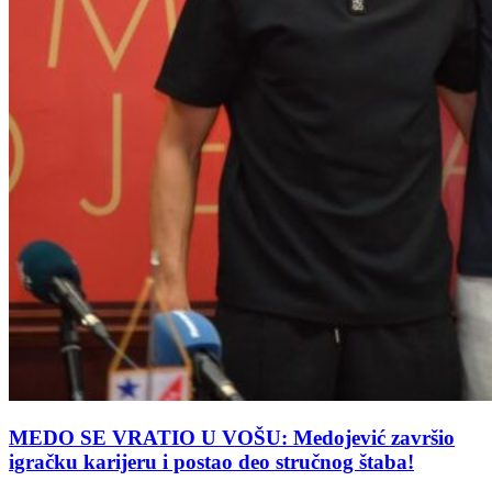
MEDO SE VRATIO U VOŠU: Medojević završio
igračku karijeru i postao deo stručnog štaba!