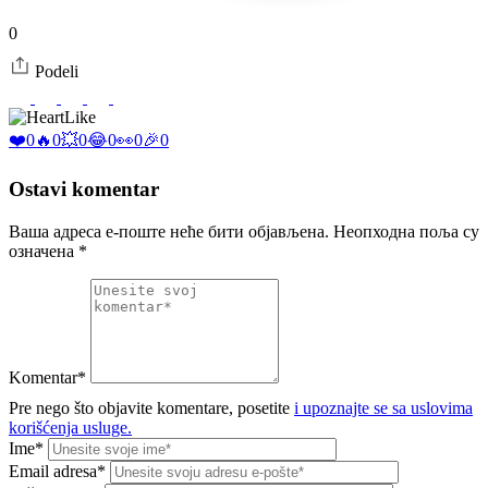
0
Podeli
Like
❤️
0
🔥
0
💥
0
😂
0
👀
0
🎉
0
Ostavi komentar
Ваша адреса е-поште неће бити објављена.
Неопходна поља су
означена
*
Komentar*
Pre nego što objavite komentare, posetite
i upoznajte se sa uslovima
korišćenja usluge.
Ime*
Email adresa*