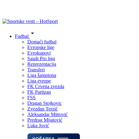
Fudbal
Domaći fudbal
Evropske lige
Evrokupovi
Saudi Pro liga
Reprezentacija
Transferi
Liga šampiona
Liga evrope
FK Crvena zvezda
FK Partizan
FSS
Dragan Stojkovic
Zvezdan Terzić
Aleksandar Mitrović
Predrag Mijatović
Luka Jović