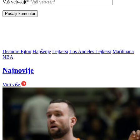
Vaš veb-sajt*
Deandre Ejton
Hapšenje
Lejkersi
Los Anđeles Lejkersi
Marihuana
NBA
Najnovije
Vidi više