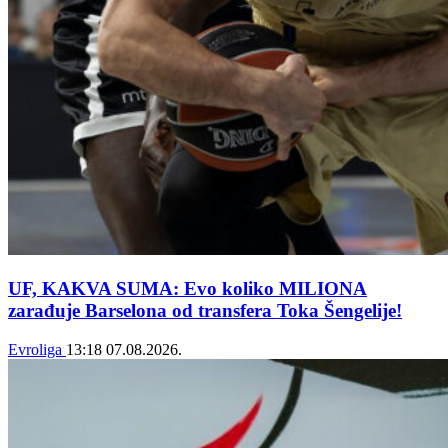
UF, KAKVA SUMA: Evo koliko MILIONA
zarađuje Barselona od transfera Toka Šengelije!
Evroliga
13:18
07.08.2026.