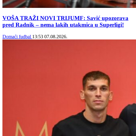
VOŠA TRAŽI NOVI TRIJUMF: Savić upozorava
pred Radnik – nema lakih utakmica u Superligi!
Domaći fudbal
13:53
07.08.2026.