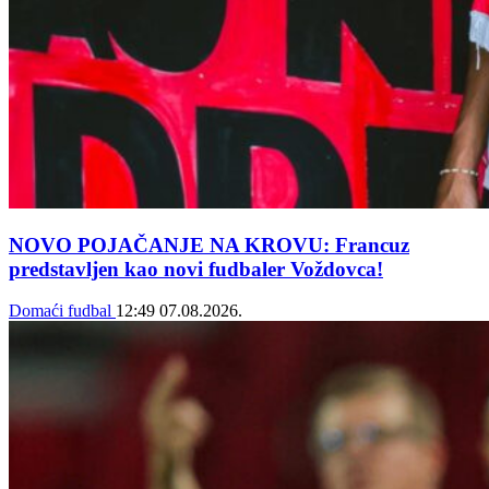
NOVO POJAČANJE NA KROVU: Francuz
predstavljen kao novi fudbaler Voždovca!
Domaći fudbal
12:49
07.08.2026.