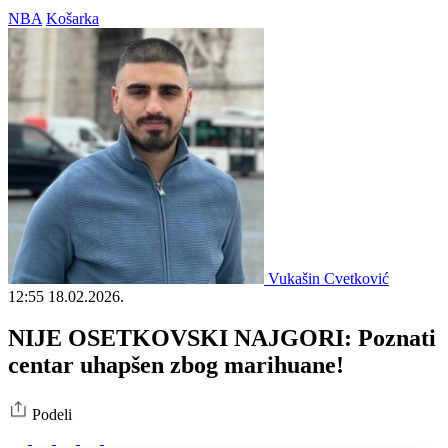
NBA
Košarka
Vukašin Cvetković
12:55
18.02.2026.
NIJE OSETKOVSKI NAJGORI: Poznati
centar uhapšen zbog marihuane!
Podeli