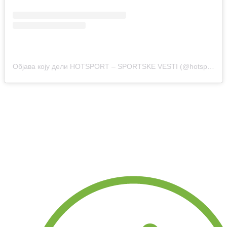
Објава коју дели HOTSPORT – SPORTSKE VESTI (@hotsport.rs)