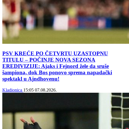
PSV KREĆE PO ČETVRTU UZASTOPNU
TITULU – POČINJE NOVA SEZONA
EREDIVIZIJE: Ajaks i Fejnord žele da sruše
šampiona, dok Bos ponovo sprema napadački
spektakl u Ajndhovenu!
Kladionica
15:05
07.08.2026.