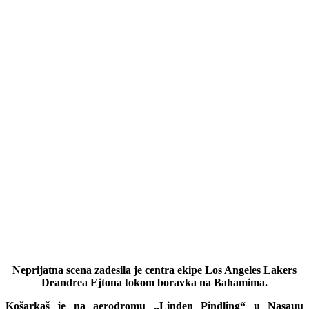
Neprijatna scena zadesila je centra ekipe
Los Angeles Lakers
Deandrea Ejtona tokom boravka na Bahamima.
Košarkaš je na aerodromu „Linden Pindling“ u Nasauu