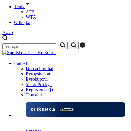
Tenis
ATP
WTA
Odbojka
Novo
Fudbal
Domaći fudbal
Evropske lige
Evrokupovi
Saudi Pro liga
Reprezentacija
Transferi