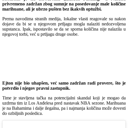
privremeno zadržan zbog sumnje na posedovanje male količine
marihuane, ali je ubrzo pušten bez ikakvih optužbi.
Prema navodima stranih medija, lokalne vlasti reagovale su nakon
dojave da bi se u njegovom prtljagu mogla nalaziti nedozvoljena
supstanca. Ipak, ispostavilo se da se sporna količina nije nalazila u
njegovoj torbi, već u prtljagu druge osobe.
Ejton nije bio uhapšen, već samo zadržan radi provere, što je
potvrdio i njegov pravni zastupnik.
Time je stavljena tačka na potencijalni skandal koji je mogao da
uzdrma tim iz Los Anđelesa pred nastavak NBA sezone. Marihuana
je na Bahamima i dalje ilegalna, pa i najmanja količina može dovesti
do ozbiljnih posledica.