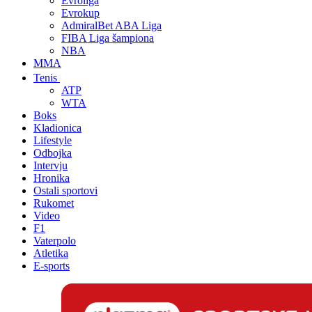
Evroliga
Evrokup
AdmiralBet ABA Liga
FIBA Liga šampiona
NBA
MMA
Tenis
ATP
WTA
Boks
Kladionica
Lifestyle
Odbojka
Intervju
Hronika
Ostali sportovi
Rukomet
Video
F1
Vaterpolo
Atletika
E-sports