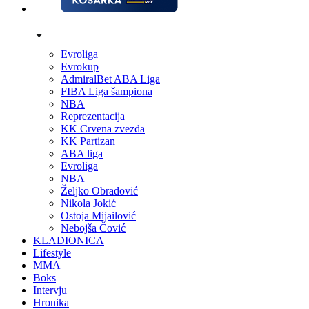
Evroliga
Evrokup
AdmiralBet ABA Liga
FIBA Liga šampiona
NBA
Reprezentacija
KK Crvena zvezda
KK Partizan
ABA liga
Evroliga
NBA
Željko Obradović
Nikola Jokić
Ostoja Mijailović
Nebojša Čović
KLADIONICA
Lifestyle
MMA
Boks
Intervju
Hronika