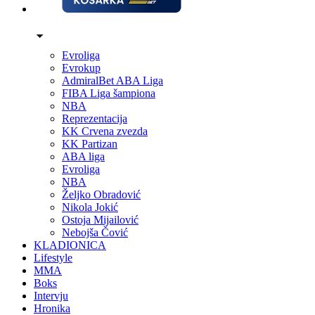
Evroliga
Evrokup
AdmiralBet ABA Liga
FIBA Liga šampiona
NBA
Reprezentacija
KK Crvena zvezda
KK Partizan
ABA liga
Evroliga
NBA
Željko Obradović
Nikola Jokić
Ostoja Mijailović
Nebojša Čović
KLADIONICA
Lifestyle
MMA
Boks
Intervju
Hronika