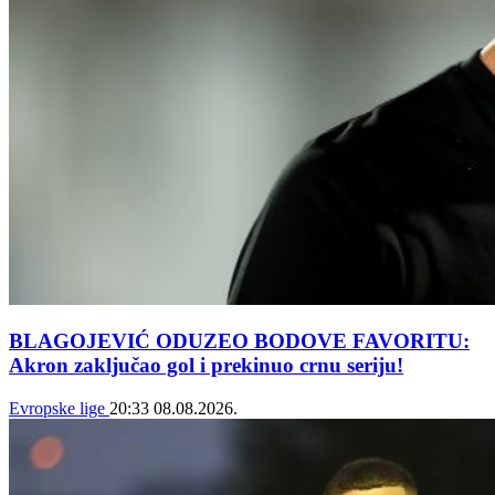
BLAGOJEVIĆ ODUZEO BODOVE FAVORITU:
Akron zaključao gol i prekinuo crnu seriju!
Evropske lige
20:33
08.08.2026.