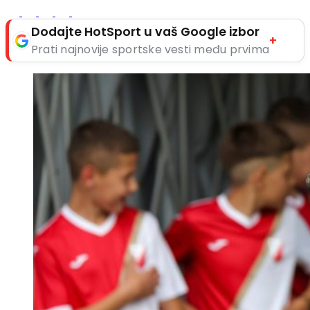
Dodajte HotSport u vaš Google izbor
+
Prati najnovije sportske vesti među prvima