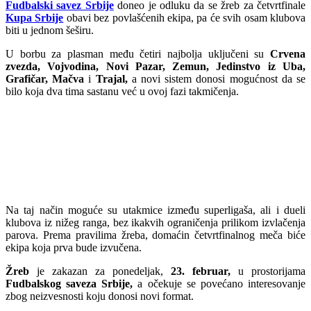
Fudbalski savez Srbije
doneo je odluku da se žreb za četvrtfinale
Kupa Srbije
obavi bez povlašćenih ekipa, pa će svih osam klubova
biti u jednom šeširu.
U borbu za plasman među četiri najbolja uključeni su
Crvena
zvezda, Vojvodina, Novi Pazar, Zemun, Jedinstvo iz Uba,
Grafičar, Mačva
i
Trajal,
a novi sistem donosi mogućnost da se
bilo koja dva tima sastanu već u ovoj fazi takmičenja.
Na taj način moguće su utakmice između superligaša, ali i dueli
klubova iz nižeg ranga, bez ikakvih ograničenja prilikom izvlačenja
parova. Prema pravilima žreba, domaćin četvrtfinalnog meča biće
ekipa koja prva bude izvučena.
Žreb
je zakazan za ponedeljak,
23. februar,
u prostorijama
Fudbalskog saveza Srbije,
a očekuje se povećano interesovanje
zbog neizvesnosti koju donosi novi format.