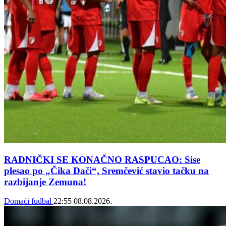
RADNIČKI SE KONAČNO RASPUCAO: Sise
plesao po „Čika Dači“, Sremčević stavio tačku na
razbijanje Zemuna!
Domaći fudbal
22:55
08.08.2026.