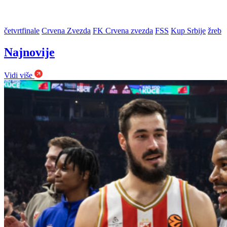
četvrtfinale
Crvena Zvezda
FK Crvena zvezda
FSS
Kup Srbije
žreb
Najnovije
Vidi više