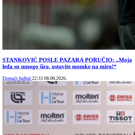
STANKOVIĆ POSLE PAZARA PORUČIO: „Moja
leđa su mnogo šira, ostavite momke na miru!“
Domaći fudbal
22:33
08.08.2026.