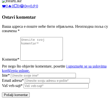
Like
❤️
0
🔥
0
💥
0
😂
0
👀
0
🎉
0
Ostavi komentar
Ваша адреса е-поште неће бити објављена.
Неопходна поља су
означена
*
Komentar*
Pre nego što objavite komentare, posetite
i upoznajte se sa uslovima
korišćenja usluge.
Ime*
Email adresa*
Vaš veb-sajt*