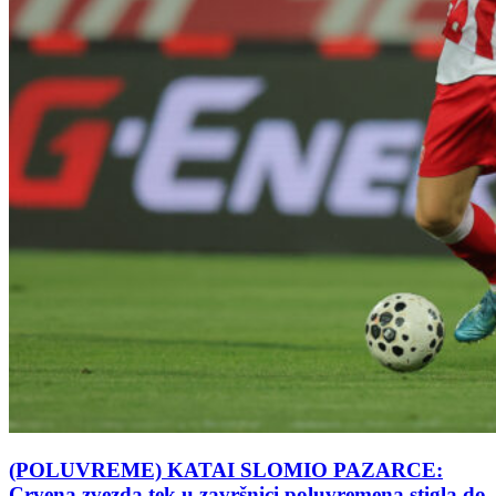
(POLUVREME) KATAI SLOMIO PAZARCE:
Crvena zvezda tek u završnici poluvremena stigla do