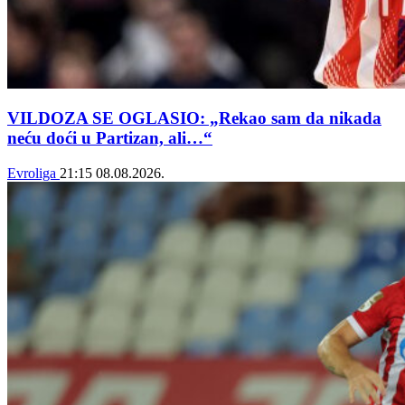
VILDOZA SE OGLASIO: „Rekao sam da nikada
neću doći u Partizan, ali…“
Evroliga
21:15
08.08.2026.