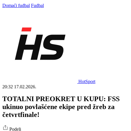
Domaći fudbal
Fudbal
HotSport
20:32
17.02.2026.
TOTALNI PREOKRET U KUPU: FSS
ukinuo povlašćene ekipe pred žreb za
četvrtfinale!
Podeli