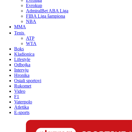
Evroliga
Evrokup
AdmiralBet ABA Liga
FIBA Liga šampiona
NBA
MMA
Tenis
ATP
WTA
Boks
Kladionica
Lifestyle
Odbojka
Intervju
Hronika
Ostali sportovi
Rukomet
Video
F1
Vaterpolo
Atletika
E-sports