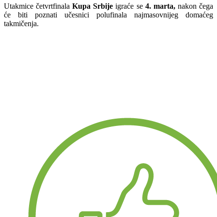
Utakmice četvrtfinala
Kupa Srbije
igraće se
4. marta,
nakon čega
će biti poznati učesnici polufinala najmasovnijeg domaćeg
takmičenja.