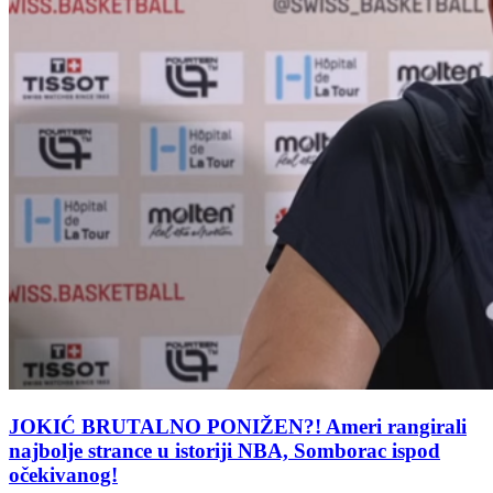
JOKIĆ BRUTALNO PONIŽEN?! Ameri rangirali
najbolje strance u istoriji NBA, Somborac ispod
očekivanog!