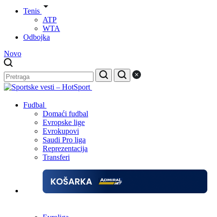
Tenis
ATP
WTA
Odbojka
Novo
Fudbal
Domaći fudbal
Evropske lige
Evrokupovi
Saudi Pro liga
Reprezentacija
Transferi