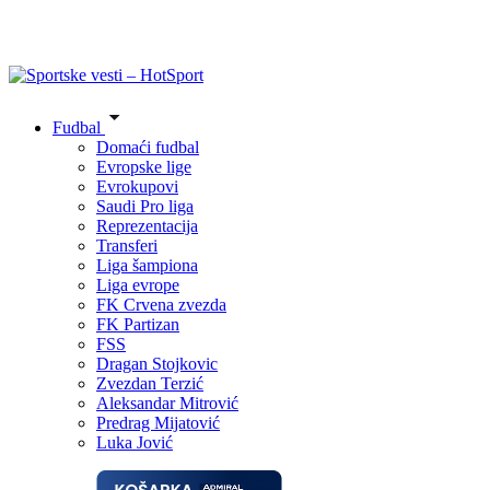
Fudbal
Domaći fudbal
Evropske lige
Evrokupovi
Saudi Pro liga
Reprezentacija
Transferi
Liga šampiona
Liga evrope
FK Crvena zvezda
FK Partizan
FSS
Dragan Stojkovic
Zvezdan Terzić
Aleksandar Mitrović
Predrag Mijatović
Luka Jović