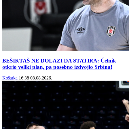
BEŠIKTAŠ NE DOLAZI DA STATIRA: Čelnik
otkrio veliki plan, pa posebno izdvojio Srbina!
Košarka
16:38
08.08.2026.