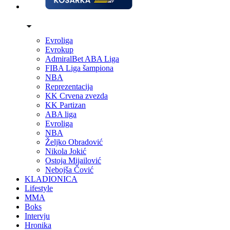
Evroliga
Evrokup
AdmiralBet ABA Liga
FIBA Liga šampiona
NBA
Reprezentacija
KK Crvena zvezda
KK Partizan
ABA liga
Evroliga
NBA
Željko Obradović
Nikola Jokić
Ostoja Mijailović
Nebojša Čović
KLADIONICA
Lifestyle
MMA
Boks
Intervju
Hronika