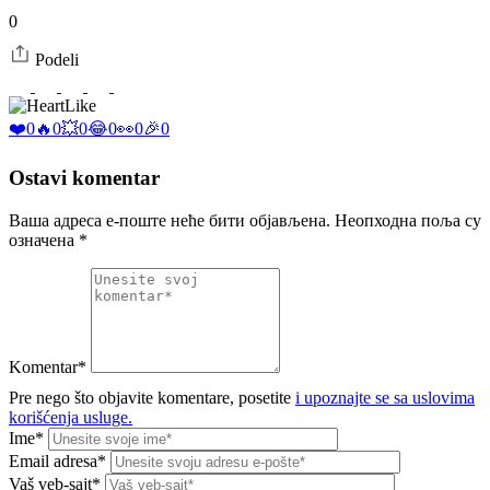
0
Podeli
Like
❤️
0
🔥
0
💥
0
😂
0
👀
0
🎉
0
Ostavi komentar
Ваша адреса е-поште неће бити објављена.
Неопходна поља су
означена
*
Komentar*
Pre nego što objavite komentare, posetite
i upoznajte se sa uslovima
korišćenja usluge.
Ime*
Email adresa*
Vaš veb-sajt*