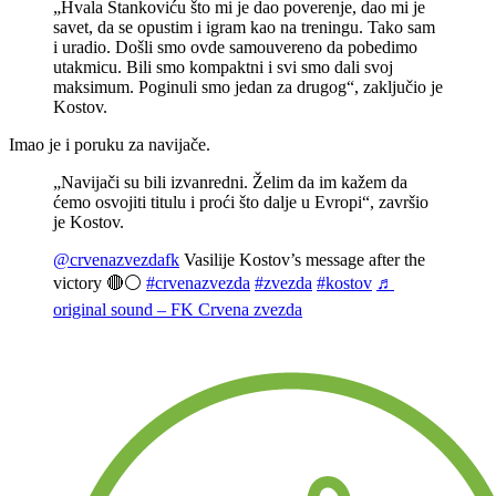
„Hvala Stankoviću što mi je dao poverenje, dao mi je
savet, da se opustim i igram kao na treningu. Tako sam
i uradio. Došli smo ovde samouvereno da pobedimo
utakmicu. Bili smo kompaktni i svi smo dali svoj
maksimum. Poginuli smo jedan za drugog“, zaključio je
Kostov.
Imao je i poruku za navijače.
„Navijači su bili izvanredni. Želim da im kažem da
ćemo osvojiti titulu i proći što dalje u Evropi“, završio
je Kostov.
@crvenazvezdafk
Vasilijе Kostov’s message after the
victory 🔴⚪️
#crvenazvezda
#zvezda
#kostov
♬
original sound – FK Crvena zvezda