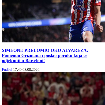
SIMEONE PRELOMIO OKO ALVAREZA:
Pomenuo Grizmana i poslao poruku koja će
odjeknuti u Barseloni!
Fudbal
17:40
08.08.2026.