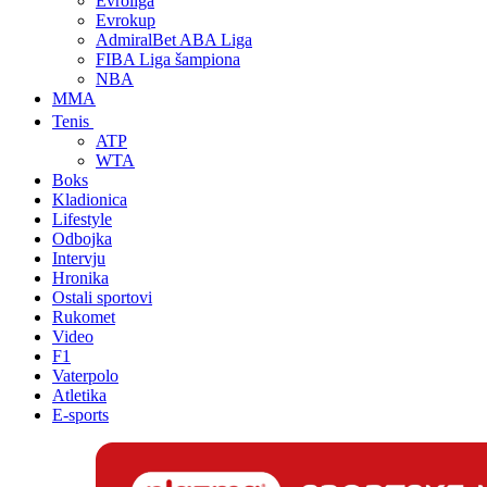
Evroliga
Evrokup
AdmiralBet ABA Liga
FIBA Liga šampiona
NBA
MMA
Tenis
ATP
WTA
Boks
Kladionica
Lifestyle
Odbojka
Intervju
Hronika
Ostali sportovi
Rukomet
Video
F1
Vaterpolo
Atletika
E-sports