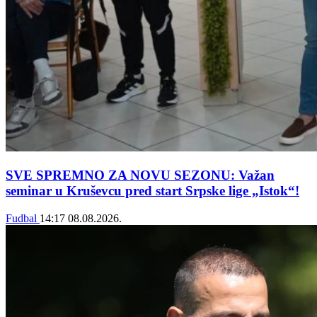
SVE SPREMNO ZA NOVU SEZONU: Važan
seminar u Kruševcu pred start Srpske lige „Istok“!
Fudbal
14:17
08.08.2026.