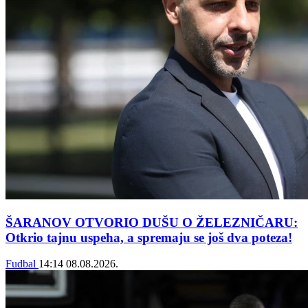
ŠARANOV OTVORIO DUŠU O ŽELEZNIČARU:
Otkrio tajnu uspeha, a spremaju se još dva poteza!
Fudbal
14:14
08.08.2026.