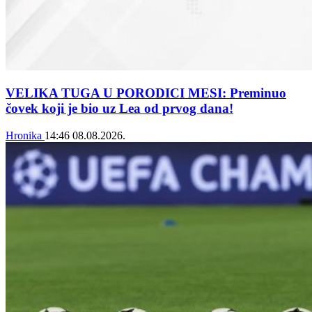
VELIKA TUGA U PORODICI MESI: Preminuo
čovek koji je bio uz Lea od prvog dana!
Hronika
14:46
08.08.2026.