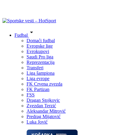
Fudbal
Domaći fudbal
Evropske lige
Evrokupovi
Saudi Pro liga
Reprezentacija
Transferi
Liga šampiona
Liga evrope
FK Crvena zvezda
FK Partizan
FSS
Dragan Stojkovic
Zvezdan Terzić
Aleksandar Mitrović
Predrag Mijatović
Luka Jović