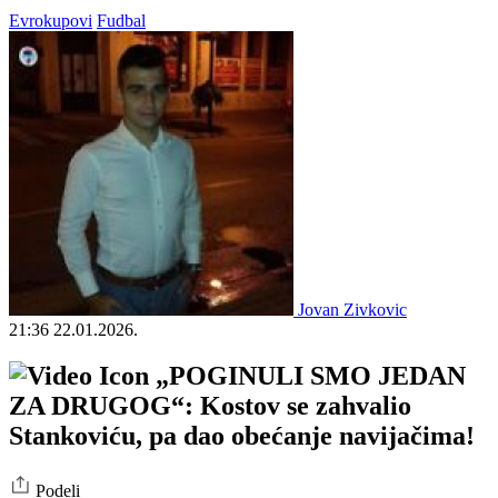
Evrokupovi
Fudbal
Jovan Zivkovic
21:36
22.01.2026.
„POGINULI SMO JEDAN
ZA DRUGOG“: Kostov se zahvalio
Stankoviću, pa dao obećanje navijačima!
Podeli