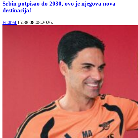
Srbin potpisao do 2030, ovo je njegova nova
destinacija!
Fudbal
15:38
08.08.2026.