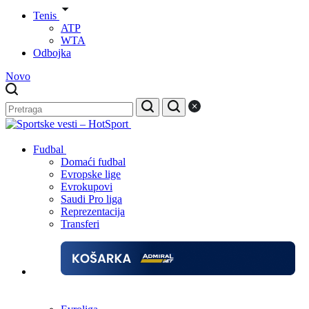
Tenis
ATP
WTA
Odbojka
Novo
Fudbal
Domaći fudbal
Evropske lige
Evrokupovi
Saudi Pro liga
Reprezentacija
Transferi