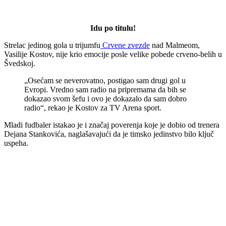
Idu po titulu!
Strelac jedinog gola u trijumfu
Crvene zvezde
nad Malmeom,
Vasilije Kostov, nije krio emocije posle velike pobede crveno-belih u
Švedskoj.
„Osećam se neverovatno, postigao sam drugi gol u
Evropi. Vredno sam radio na pripremama da bih se
dokazao svom šefu i ovo je dokazalo da sam dobro
radio“, rekao je Kostov za TV Arena sport.
Mladi fudbaler istakao je i značaj poverenja koje je dobio od trenera
Dejana Stankovića, naglašavajući da je timsko jedinstvo bilo ključ
uspeha.