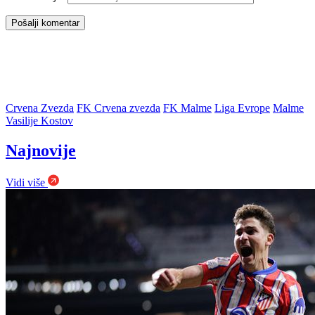
Crvena Zvezda
FK Crvena zvezda
FK Malme
Liga Evrope
Malme
Vasilije Kostov
Najnovije
Vidi više