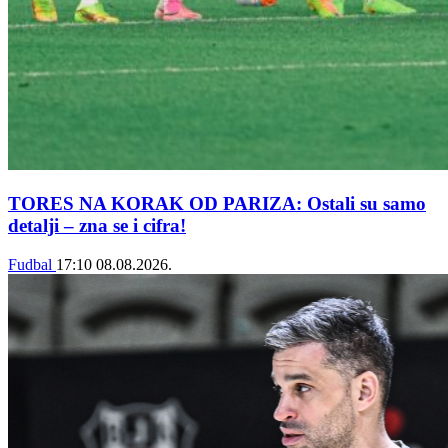
TORES NA KORAK OD PARIZA: Ostali su samo
detalji – zna se i cifra!
Fudbal
17:10
08.08.2026.