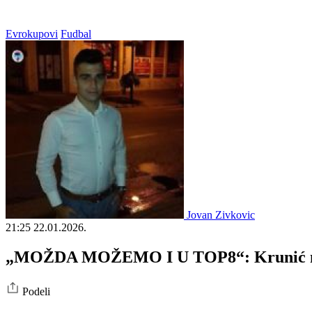
Evrokupovi
Fudbal
Jovan Zivkovic
21:25
22.01.2026.
„MOŽDA MOŽEMO I U TOP8“: Krunić naja
Podeli