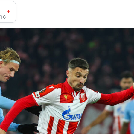
+
ima