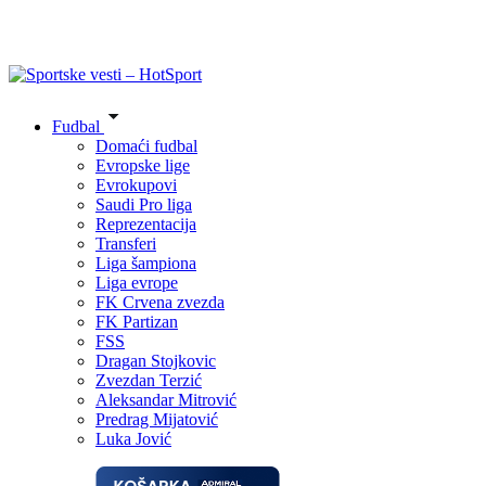
Fudbal
Domaći fudbal
Evropske lige
Evrokupovi
Saudi Pro liga
Reprezentacija
Transferi
Liga šampiona
Liga evrope
FK Crvena zvezda
FK Partizan
FSS
Dragan Stojkovic
Zvezdan Terzić
Aleksandar Mitrović
Predrag Mijatović
Luka Jović