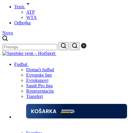
Tenis
ATP
WTA
Odbojka
Novo
Fudbal
Domaći fudbal
Evropske lige
Evrokupovi
Saudi Pro liga
Reprezentacija
Transferi