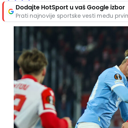
Dodajte HotSport u vaš Google izbor
Prati najnovije sportske vesti među prv