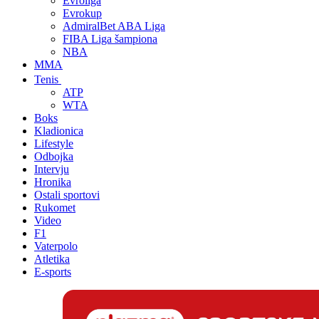
Evroliga
Evrokup
AdmiralBet ABA Liga
FIBA Liga šampiona
NBA
MMA
Tenis
ATP
WTA
Boks
Kladionica
Lifestyle
Odbojka
Intervju
Hronika
Ostali sportovi
Rukomet
Video
F1
Vaterpolo
Atletika
E-sports