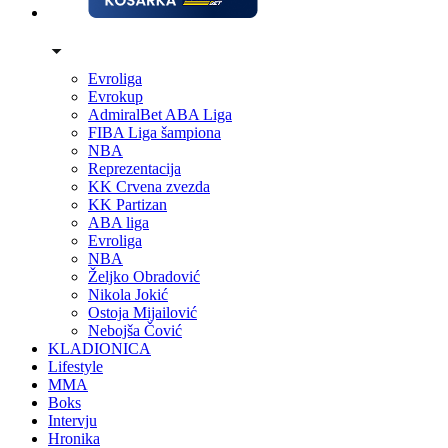
Evroliga
Evrokup
AdmiralBet ABA Liga
FIBA Liga šampiona
NBA
Reprezentacija
KK Crvena zvezda
KK Partizan
ABA liga
Evroliga
NBA
Željko Obradović
Nikola Jokić
Ostoja Mijailović
Nebojša Čović
KLADIONICA
Lifestyle
MMA
Boks
Intervju
Hronika