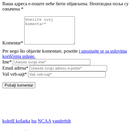
Ваша адреса е-поште неће бити објављена.
Неопходна поља су
означена
*
Komentar*
Pre nego što objavite komentare, posetite
i upoznajte se sa uslovima
korišćenja usluge.
Ime*
Email adresa*
Vaš veb-sajt*
koledž košarka
lsu
NCAA
vanderbilt