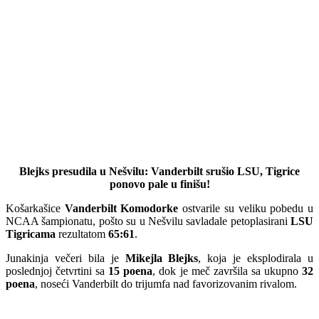
Blejks presudila u Nešvilu: Vanderbilt srušio LSU, Tigrice
ponovo pale u finišu!
Košarkašice
Vanderbilt Komodorke
ostvarile su veliku pobedu u
NCAA šampionatu, pošto su u Nešvilu savladale petoplasirani
LSU
Tigricama
rezultatom
65:61
.
Junakinja večeri bila je
Mikejla Blejks
, koja je eksplodirala u
poslednjoj četvrtini sa
15 poena
, dok je meč završila sa ukupno
32
poena
, noseći Vanderbilt do trijumfa nad favorizovanim rivalom.