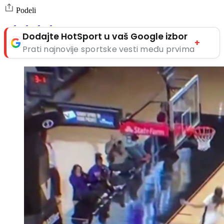
Podeli
Dodajte HotSport u vaš Google izbor
+
Prati najnovije sportske vesti među prvima