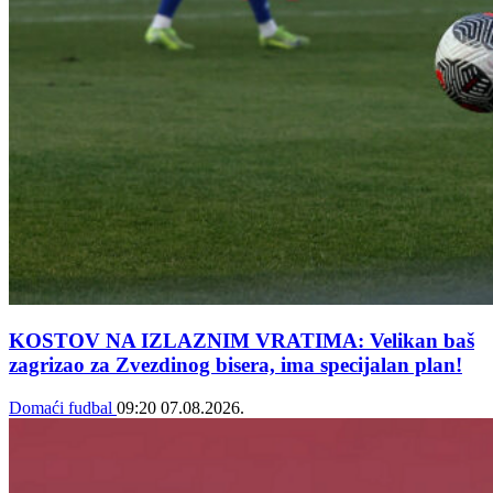
KOSTOV NA IZLAZNIM VRATIMA: Velikan baš
zagrizao za Zvezdinog bisera, ima specijalan plan!
Domaći fudbal
09:20
07.08.2026.