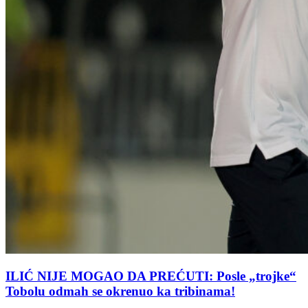
ILIĆ NIJE MOGAO DA PREĆUTI: Posle „trojke“
Tobolu odmah se okrenuo ka tribinama!