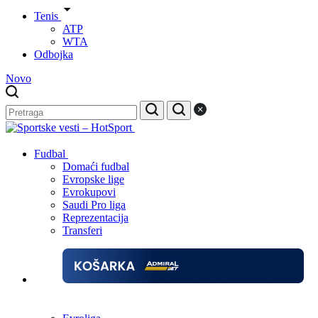
Tenis
ATP
WTA
Odbojka
Novo
Fudbal
Domaći fudbal
Evropske lige
Evrokupovi
Saudi Pro liga
Reprezentacija
Transferi