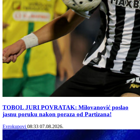
TOBOL JURI POVRATAK: Milovanović poslao
jasnu poruku nakon poraza od Partizana!
Evrokupovi
08:33
07.08.2026.