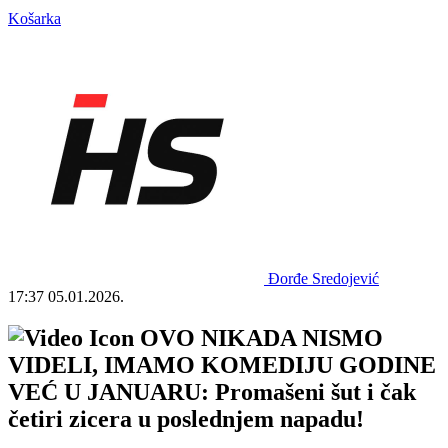
Košarka
Đorđe Sredojević
17:37
05.01.2026.
OVO NIKADA NISMO
VIDELI, IMAMO KOMEDIJU GODINE
VEĆ U JANUARU: Promašeni šut i čak
četiri zicera u poslednjem napadu!