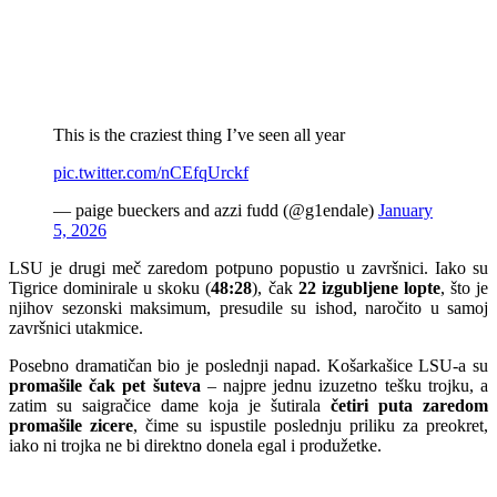
This is the craziest thing I’ve seen all year
pic.twitter.com/nCEfqUrckf
— paige bueckers and azzi fudd (@g1endale)
January
5, 2026
LSU je drugi meč zaredom potpuno popustio u završnici. Iako su
Tigrice dominirale u skoku (
48:28
), čak
22 izgubljene lopte
, što je
njihov sezonski maksimum, presudile su ishod, naročito u samoj
završnici utakmice.
Posebno dramatičan bio je poslednji napad. Košarkašice LSU-a su
promašile čak pet šuteva
– najpre jednu izuzetno tešku trojku, a
zatim su saigračice dame koja je šutirala
četiri puta zaredom
promašile zicere
, čime su ispustile poslednju priliku za preokret,
iako ni trojka ne bi direktno donela egal i produžetke.