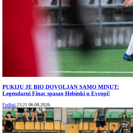
PUKIJU JE BIO DOVOLJAN SAMO MINUT:
Legendarni Finac spasao Helsinki u Evropi!
Fudbal
23:21
06.08.2026.