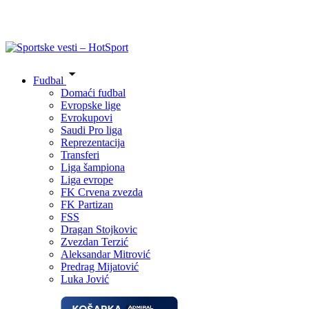
Fudbal
Domaći fudbal
Evropske lige
Evrokupovi
Saudi Pro liga
Reprezentacija
Transferi
Liga šampiona
Liga evrope
FK Crvena zvezda
FK Partizan
FSS
Dragan Stojkovic
Zvezdan Terzić
Aleksandar Mitrović
Predrag Mijatović
Luka Jović