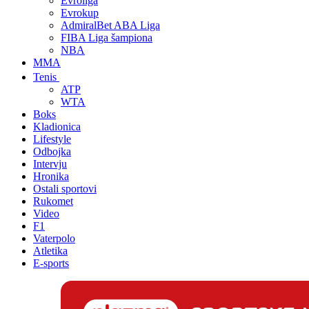
Evroliga
Evrokup
AdmiralBet ABA Liga
FIBA Liga šampiona
NBA
MMA
Tenis
ATP
WTA
Boks
Kladionica
Lifestyle
Odbojka
Intervju
Hronika
Ostali sportovi
Rukomet
Video
F1
Vaterpolo
Atletika
E-sports