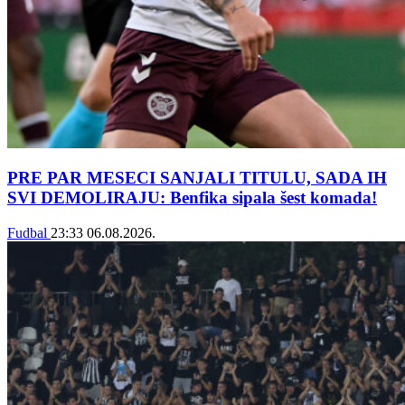
PRE PAR MESECI SANJALI TITULU, SADA IH
SVI DEMOLIRAJU: Benfika sipala šest komada!
Fudbal
23:33
06.08.2026.