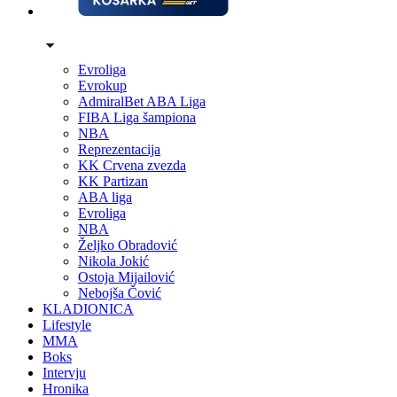
Evroliga
Evrokup
AdmiralBet ABA Liga
FIBA Liga šampiona
NBA
Reprezentacija
KK Crvena zvezda
KK Partizan
ABA liga
Evroliga
NBA
Željko Obradović
Nikola Jokić
Ostoja Mijailović
Nebojša Čović
KLADIONICA
Lifestyle
MMA
Boks
Intervju
Hronika