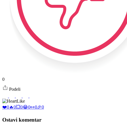
0
Podeli
Like
❤️
0
🔥
0
💥
0
😂
0
👀
0
🎉
0
Ostavi komentar