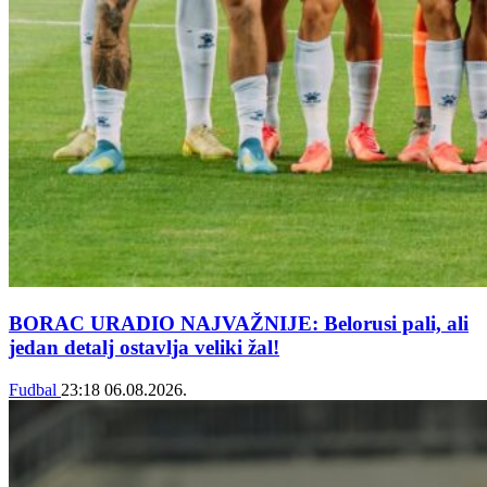
BORAC URADIO NAJVAŽNIJE: Belorusi pali, ali
jedan detalj ostavlja veliki žal!
Fudbal
23:18
06.08.2026.