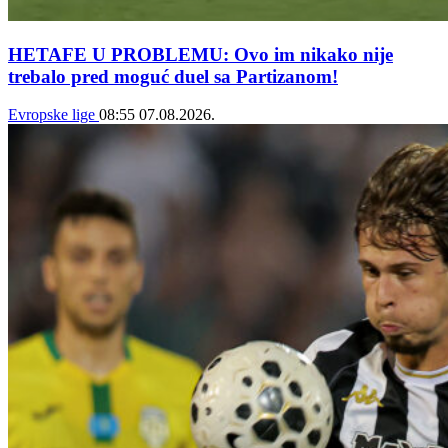
HETAFE U PROBLEMU: Ovo im nikako nije
trebalo pred moguć duel sa Partizanom!
Evropske lige
08:55
07.08.2026.