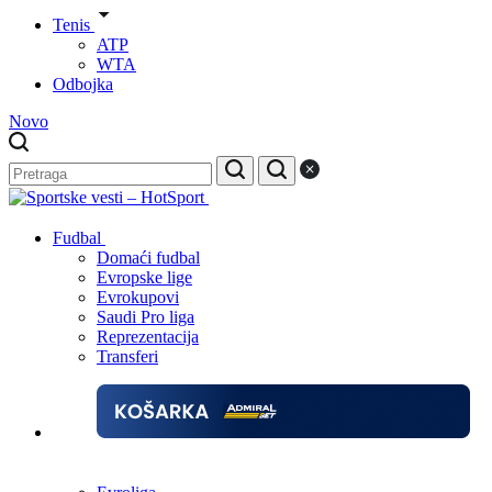
Tenis
ATP
WTA
Odbojka
Novo
Fudbal
Domaći fudbal
Evropske lige
Evrokupovi
Saudi Pro liga
Reprezentacija
Transferi