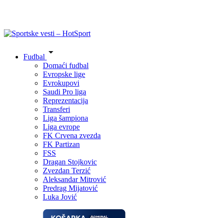
Fudbal
Domaći fudbal
Evropske lige
Evrokupovi
Saudi Pro liga
Reprezentacija
Transferi
Liga šampiona
Liga evrope
FK Crvena zvezda
FK Partizan
FSS
Dragan Stojkovic
Zvezdan Terzić
Aleksandar Mitrović
Predrag Mijatović
Luka Jović