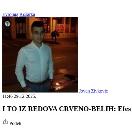
Evroliga
Košarka
Jovan Zivkovic
11:46
29.12.2025.
I TO IZ REDOVA CRVENO-BELIH: Efes do
Podeli