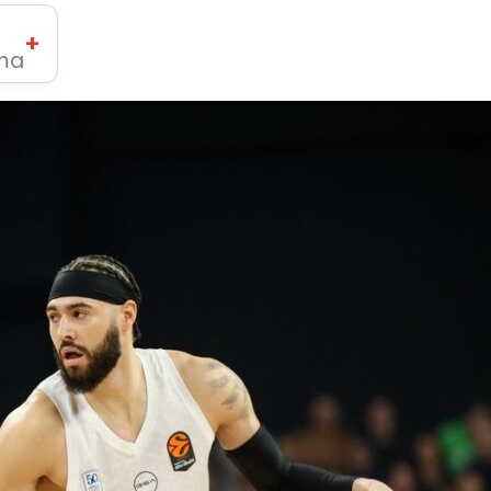
+
ima