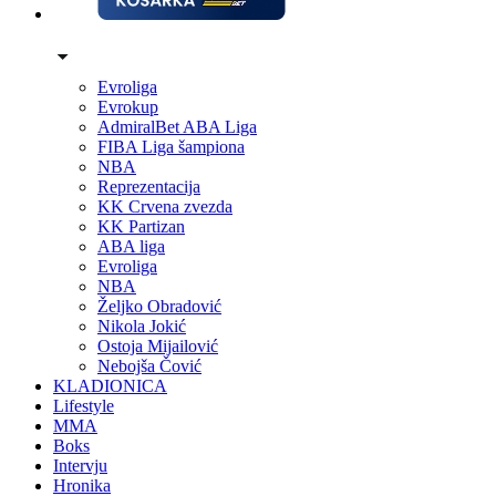
Evroliga
Evrokup
AdmiralBet ABA Liga
FIBA Liga šampiona
NBA
Reprezentacija
KK Crvena zvezda
KK Partizan
ABA liga
Evroliga
NBA
Željko Obradović
Nikola Jokić
Ostoja Mijailović
Nebojša Čović
KLADIONICA
Lifestyle
MMA
Boks
Intervju
Hronika