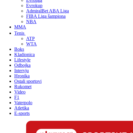
Evroliga
Evrokup
AdmiralBet ABA Liga
FIBA Liga šampiona
NBA
MMA
Tenis
ATP
WTA
Boks
Kladionica
Lifestyle
Odbojka
Intervju
Hronika
Ostali sportovi
Rukomet
Video
F1
Vaterpolo
Atletika
E-sports