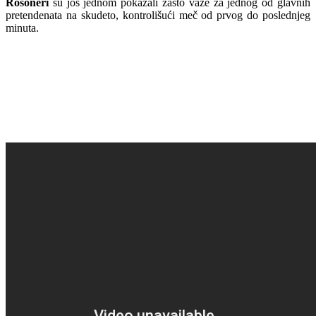
Rosoneri
su još jednom pokazali zašto važe za jednog od glavnih
pretendenata na skudeto, kontrolišući meč od prvog do poslednjeg
minuta.