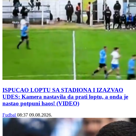
ISPUCAO LOPTU SA STADIONA I IZAZVAO
UDES: Kamera nastavila da prati loptu, a onda je
nastao potpuni haos! (VIDEO)
Fudbal
08:37
09.08.2026.