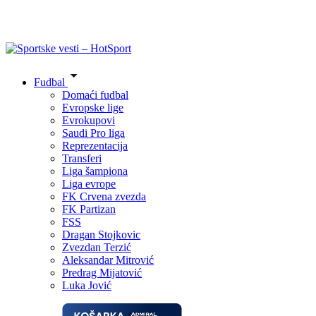
Fudbal
Domaći fudbal
Evropske lige
Evrokupovi
Saudi Pro liga
Reprezentacija
Transferi
Liga šampiona
Liga evrope
FK Crvena zvezda
FK Partizan
FSS
Dragan Stojkovic
Zvezdan Terzić
Aleksandar Mitrović
Predrag Mijatović
Luka Jović