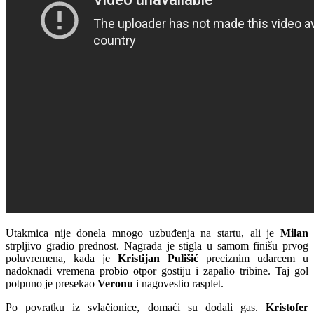
Utakmica nije donela mnogo uzbuđenja na startu, ali je
Milan
strpljivo gradio prednost. Nagrada je stigla u samom finišu prvog
poluvremena, kada je
Kristijan Pulišić
preciznim udarcem u
nadoknadi vremena probio otpor gostiju i zapalio tribine. Taj gol
potpuno je presekao
Veronu
i nagovestio rasplet.
Po povratku iz svlačionice, domaći su dodali gas.
Kristofer