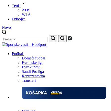
Tenis
ATP
WTA
Odbojka
Novo
Fudbal
Domaći fudbal
Evropske lige
Evrokupovi
Saudi Pro liga
Reprezentacija
Transferi