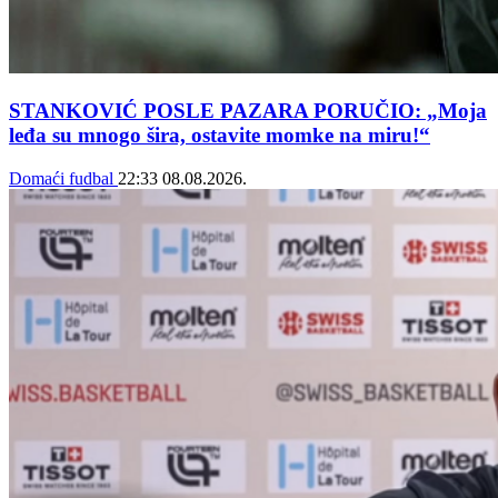
STANKOVIĆ POSLE PAZARA PORUČIO: „Moja
leđa su mnogo šira, ostavite momke na miru!“
Domaći fudbal
22:33
08.08.2026.