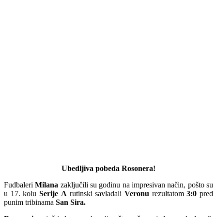
Ubedljiva pobeda Rosonera!
Fudbaleri
Milana
zaključili su godinu na impresivan način, pošto su
u 17. kolu
Serije
A
rutinski savladali
Veronu
rezultatom
3:0
pred
punim tribinama
San Sira.