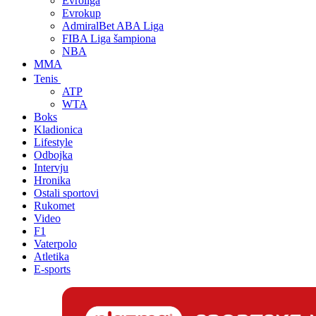
Evroliga
Evrokup
AdmiralBet ABA Liga
FIBA Liga šampiona
NBA
MMA
Tenis
ATP
WTA
Boks
Kladionica
Lifestyle
Odbojka
Intervju
Hronika
Ostali sportovi
Rukomet
Video
F1
Vaterpolo
Atletika
E-sports