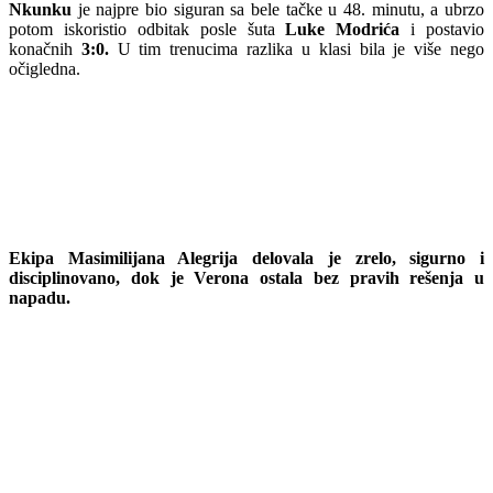
Nkunku
je najpre bio siguran sa bele tačke u 48. minutu, a ubrzo
potom iskoristio odbitak posle šuta
Luke Modrića
i postavio
konačnih
3:0.
U tim trenucima razlika u klasi bila je više nego
očigledna.
Ekipa Masimilijana Alegrija delovala je zrelo, sigurno i
disciplinovano, dok je Verona ostala bez pravih rešenja u
napadu.