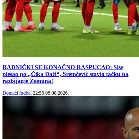
RADNIČKI SE KONAČNO RASPUCAO: Sise
plesao po „Čika Dači“, Sremčević stavio tačku na
razbijanje Zemuna!
Domaći fudbal
22:55
08.08.2026.