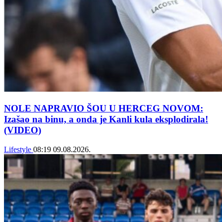
NOLE NAPRAVIO ŠOU U HERCEG NOVOM:
Izašao na binu, a onda je Kanli kula eksplodirala!
(VIDEO)
Lifestyle
08:19
09.08.2026.