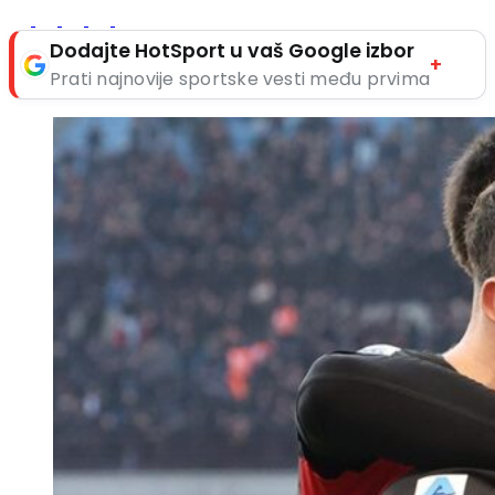
Dodajte HotSport u vaš Google izbor
+
Prati najnovije sportske vesti među prvima