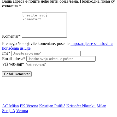
Ваша адреса е-поште неће бити објављена.
Неопходна поља су
означена
*
Komentar*
Pre nego što objavite komentare, posetite
i upoznajte se sa uslovima
korišćenja usluge.
Ime*
Email adresa*
Vaš veb-sajt*
AC Milan
FK Verona
Kristijan Pulišić
Kristofer Nkunku
Milan
Serija A
Verona