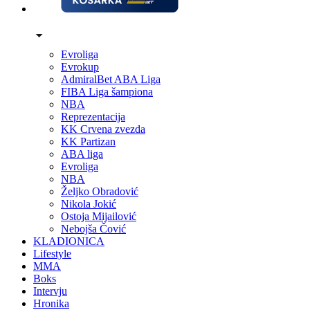
Evroliga
Evrokup
AdmiralBet ABA Liga
FIBA Liga šampiona
NBA
Reprezentacija
KK Crvena zvezda
KK Partizan
ABA liga
Evroliga
NBA
Željko Obradović
Nikola Jokić
Ostoja Mijailović
Nebojša Čović
KLADIONICA
Lifestyle
MMA
Boks
Intervju
Hronika