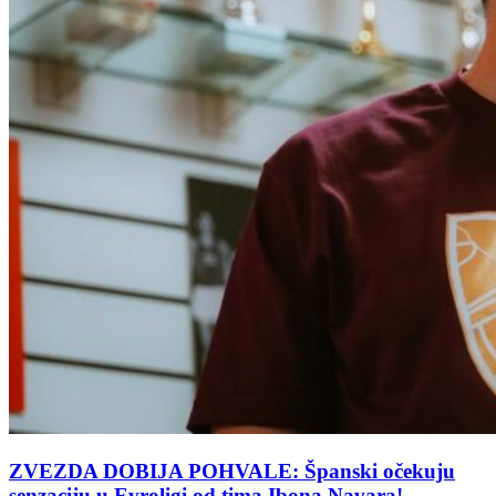
ZVEZDA DOBIJA POHVALE: Španski očekuju
senzaciju u Evroligi od tima Ibona Navara!