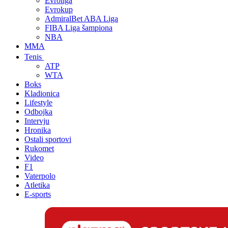
Evroliga
Evrokup
AdmiralBet ABA Liga
FIBA Liga šampiona
NBA
MMA
Tenis
ATP
WTA
Boks
Kladionica
Lifestyle
Odbojka
Intervju
Hronika
Ostali sportovi
Rukomet
Video
F1
Vaterpolo
Atletika
E-sports