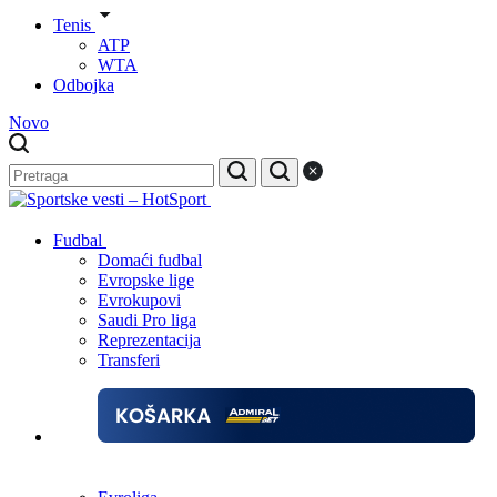
Tenis
ATP
WTA
Odbojka
Novo
Fudbal
Domaći fudbal
Evropske lige
Evrokupovi
Saudi Pro liga
Reprezentacija
Transferi