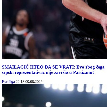
SMAILAGIĆ HTEO DA SE VRATI: Evo zbog čega
srpski reprezentativac nije završio u Partizanu!
Evroliga
22:13
09.08.2026.