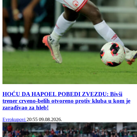
HOĆU DA HAPOEL POBEDI ZVEZDU: Bivši
trener crveno-belih otvoreno protiv kluba u kom je
zarađivao za hleb!
Evrokupovi
20:55
09.08.2026.