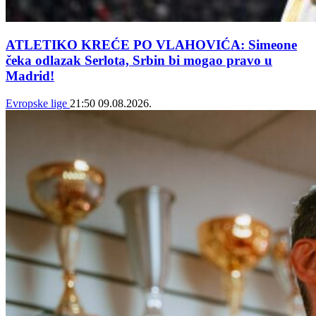
ATLETIKO KREĆE PO VLAHOVIĆA: Simeone
čeka odlazak Serlota, Srbin bi mogao pravo u
Madrid!
Evropske lige
21:50
09.08.2026.