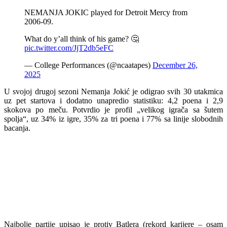
NEMANJA JOKIC played for Detroit Mercy from
2006-09.
What do y’all think of his game? 🤔
pic.twitter.com/JjT2db5eFC
— College Performances (@ncaatapes)
December 26,
2025
U svojoj drugoj sezoni Nemanja Jokić je odigrao svih 30 utakmica
uz pet startova i dodatno unapredio statistiku: 4,2 poena i 2,9
skokova po meču. Potvrdio je profil „velikog igrača sa šutem
spolja“, uz 34% iz igre, 35% za tri poena i 77% sa linije slobodnih
bacanja.
Najbolje partije upisao je protiv Batlera (rekord karijere – osam