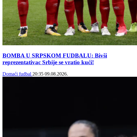
BOMBA U SRPSKOM FUDBALU: Bivši
reprezentativac Srbije se vratio kući!
Domaći fudbal
20:35
09.08.2026.