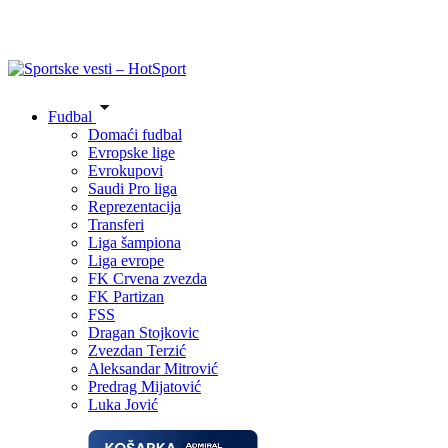
Fudbal
Domaći fudbal
Evropske lige
Evrokupovi
Saudi Pro liga
Reprezentacija
Transferi
Liga šampiona
Liga evrope
FK Crvena zvezda
FK Partizan
FSS
Dragan Stojkovic
Zvezdan Terzić
Aleksandar Mitrović
Predrag Mijatović
Luka Jović