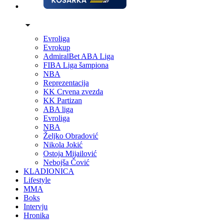
Evroliga
Evrokup
AdmiralBet ABA Liga
FIBA Liga šampiona
NBA
Reprezentacija
KK Crvena zvezda
KK Partizan
ABA liga
Evroliga
NBA
Željko Obradović
Nikola Jokić
Ostoja Mijailović
Nebojša Čović
KLADIONICA
Lifestyle
MMA
Boks
Intervju
Hronika