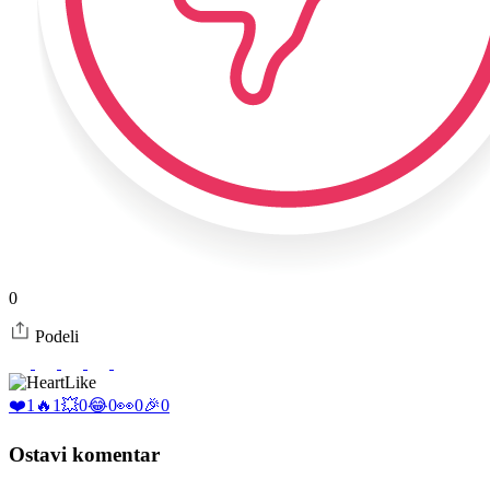
0
Podeli
Like
❤️
1
🔥
1
💥
0
😂
0
👀
0
🎉
0
Ostavi komentar