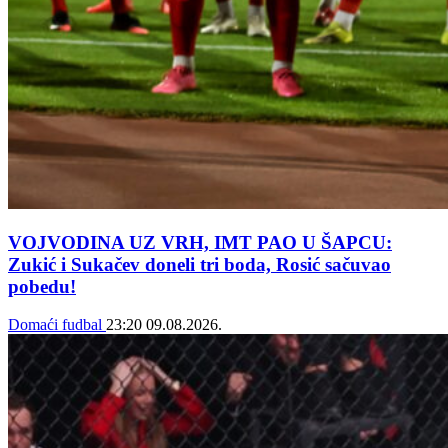
VOJVODINA UZ VRH, IMT PAO U ŠAPCU:
Zukić i Sukačev doneli tri boda, Rosić sačuvao
pobedu!
Domaći fudbal
23:20
09.08.2026.