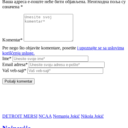
Ваша адреса е-поште неће бити објављена.
Неопходна поља су
означена
*
Komentar*
Pre nego što objavite komentare, posetite
i upoznajte se sa uslovima
korišćenja usluge.
Ime*
Email adresa*
Vaš veb-sajt*
DETROIT MERSI
NCAA
Nemanja Jokić
Nikola Jokić