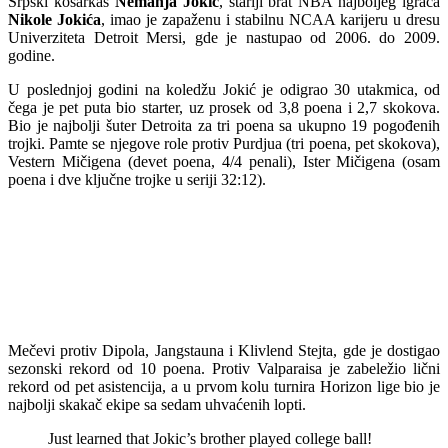
Srpski košarkaš
Nemanja Jokić
, stariji brat NBA najboljeg igrača
Nikole Jokića
, imao je zapaženu i stabilnu NCAA karijeru u dresu
Univerziteta Detroit Mersi, gde je nastupao od 2006. do 2009.
godine.
U poslednjoj godini na koledžu Jokić je odigrao 30 utakmica, od
čega je pet puta bio starter, uz prosek od 3,8 poena i 2,7 skokova.
Bio je najbolji šuter Detroita za tri poena sa ukupno 19 pogođenih
trojki. Pamte se njegove role protiv Purdjua (tri poena, pet skokova),
Vestern Mičigena (devet poena, 4/4 penali), Ister Mičigena (osam
poena i dve ključne trojke u seriji 32:12).
Mečevi protiv Dipola, Jangstauna i Klivlend Stejta, gde je dostigao
sezonski rekord od 10 poena. Protiv Valparaisa je zabeležio lični
rekord od pet asistencija, a u prvom kolu turnira Horizon lige bio je
najbolji skakač ekipe sa sedam uhvaćenih lopti.
Just learned that Jokic’s brother played college ball!