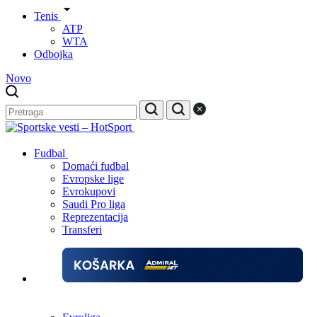
Tenis
ATP
WTA
Odbojka
Novo
Fudbal
Domaći fudbal
Evropske lige
Evrokupovi
Saudi Pro liga
Reprezentacija
Transferi