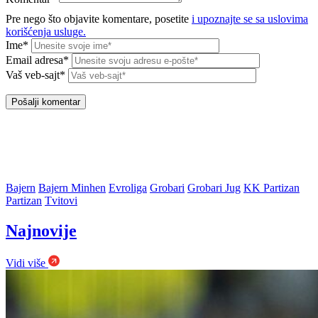
Pre nego što objavite komentare, posetite
i upoznajte se sa uslovima
korišćenja usluge.
Ime*
Email adresa*
Vaš veb-sajt*
Bajern
Bajern Minhen
Evroliga
Grobari
Grobari Jug
KK Partizan
Partizan
Tvitovi
Najnovije
Vidi više