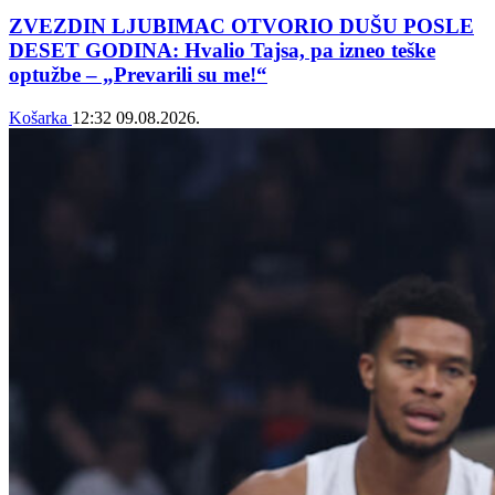
ZVEZDIN LJUBIMAC OTVORIO DUŠU POSLE
DESET GODINA: Hvalio Tajsa, pa izneo teške
optužbe – „Prevarili su me!“
Košarka
12:32
09.08.2026.