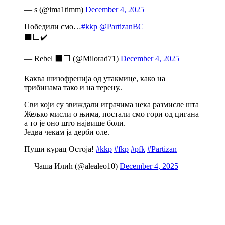
— s (@ima1timm)
December 4, 2025
Победили смо…
#kkp
@PartizanBC
⬛️⬜️✔️
— Rebel ⬛️⬜️ (@Milorad71)
December 4, 2025
Каква шизофренија од утакмице, како на
трибинама тако и на терену..
Сви који су звиждали играчима нека размисле шта
Жељко мисли о њима, постали смо гори од цигана
а то је оно што највише боли.
Једва чекам ја дерби оле.
Пуши курац Остоја!
#kkp
#fkp
#pfk
#Partizan
— Чаша Илић (@alealeo10)
December 4, 2025