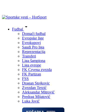
Fudbal
Domaći fudbal
Evropske lige
Evrokupovi
Saudi Pro liga
Reprezentacija
Transferi
Liga šampiona
Liga evrope
FK Crvena zvezda
FK Partizan
FSS
Dragan Stojkovic
Zvezdan Terzić
Aleksandar Mitrović
Predrag Mijatović
Luka Jović