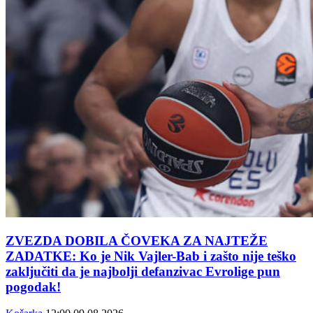
ZVEZDA DOBILA ČOVEKA ZA NAJTEŽE
ZADATKE: Ko je Nik Vajler-Bab i zašto nije teško
zaključiti da je najbolji defanzivac Evrolige pun
pogodak!