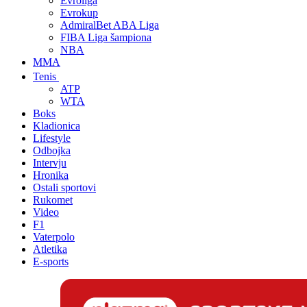
Evroliga
Evrokup
AdmiralBet ABA Liga
FIBA Liga šampiona
NBA
MMA
Tenis
ATP
WTA
Boks
Kladionica
Lifestyle
Odbojka
Intervju
Hronika
Ostali sportovi
Rukomet
Video
F1
Vaterpolo
Atletika
E-sports