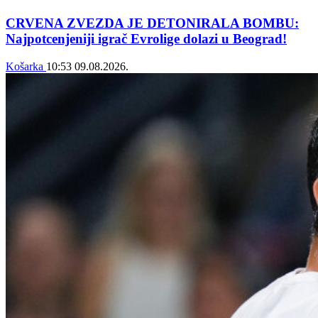
CRVENA ZVEZDA JE DETONIRALA BOMBU:
Najpotcenjeniji igrač Evrolige dolazi u Beograd!
Košarka
10:53
09.08.2026.