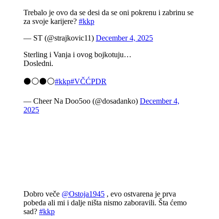
Trebalo je ovo da se desi da se oni pokrenu i zabrinu se
za svoje karijere?
#kkp
— ST (@strajkovic11)
December 4, 2025
Sterling i Vanja i ovog bojkotuju…
Dosledni.
⚫️⚪️⚫️⚪️
#kkp
#VČĆPDR
— Cheer Na Doo5oo (@dosadanko)
December 4,
2025
Dobro veče
@Ostoja1945
, evo ostvarena je prva
pobeda ali mi i dalje ništa nismo zaboravili. Šta ćemo
sad?
#kkp