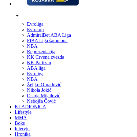
Evroliga
Evrokup
AdmiralBet ABA Liga
FIBA Liga šampiona
NBA
Reprezentacija
KK Crvena zvezda
KK Partizan
ABA liga
Evroliga
NBA
Željko Obradović
Nikola Jokić
Ostoja Mijailović
Nebojša Čović
KLADIONICA
Lifestyle
MMA
Boks
Intervju
Hronika