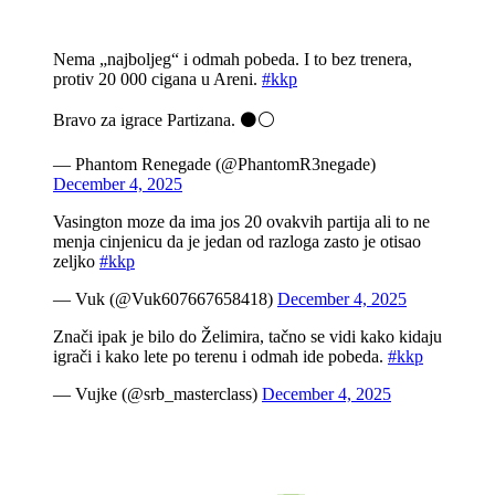
Nema „najboljeg“ i odmah pobeda. I to bez trenera,
protiv 20 000 cigana u Areni.
#kkp
Bravo za igrace Partizana. ⚫️⚪️
— Phantom Renegade (@PhantomR3negade)
December 4, 2025
Vasington moze da ima jos 20 ovakvih partija ali to ne
menja cinjenicu da je jedan od razloga zasto je otisao
zeljko
#kkp
— Vuk (@Vuk607667658418)
December 4, 2025
Znači ipak je bilo do Želimira, tačno se vidi kako kidaju
igrači i kako lete po terenu i odmah ide pobeda.
#kkp
— Vujke (@srb_masterclass)
December 4, 2025