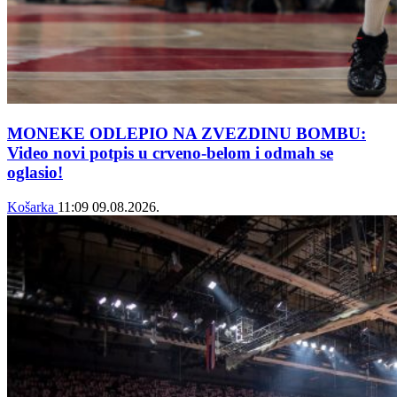
MONEKE ODLEPIO NA ZVEZDINU BOMBU:
Video novi potpis u crveno-belom i odmah se
oglasio!
Košarka
11:09
09.08.2026.