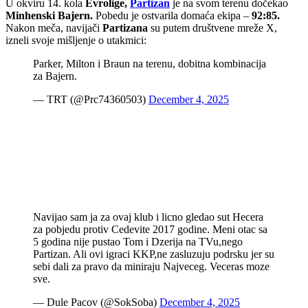
U okviru 14. kola
Evrolige,
Partizan
je na svom terenu dočekao
Minhenski Bajern.
Pobedu je ostvarila domaća ekipa –
92:85.
Nakon meča, navijači
Partizana
su putem društvene mreže X,
izneli svoje mišljenje o utakmici:
Parker, Milton i Braun na terenu, dobitna kombinacija
za Bajern.
— TRT (@Prc74360503)
December 4, 2025
Navijao sam ja za ovaj klub i licno gledao sut Hecera
za pobjedu protiv Cedevite 2017 godine. Meni otac sa
5 godina nije pustao Tom i Dzerija na TVu,nego
Partizan. Ali ovi igraci KKP,ne zasluzuju podrsku jer su
sebi dali za pravo da miniraju Najveceg. Veceras moze
sve.
— Dule Pacov (@SokSoba)
December 4, 2025