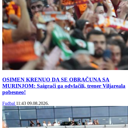
OSIMEN KRENUO DA SE OBRAČUNA SA
MURINJOM: Saigrači ga odvlačili, trener Viljareala
pobesneo!
Fudbal
11:43
09.08.2026.