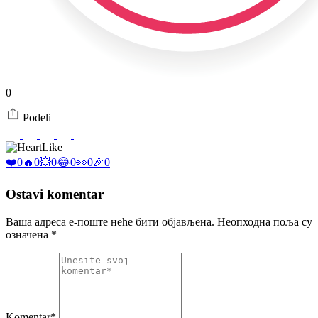
0
Podeli
Like
❤️
0
🔥
0
💥
0
😂
0
👀
0
🎉
0
Ostavi komentar
Ваша адреса е-поште неће бити објављена.
Неопходна поља су
означена
*
Komentar*