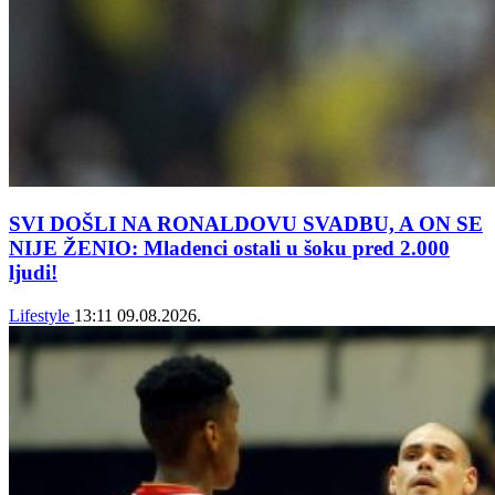
SVI DOŠLI NA RONALDOVU SVADBU, A ON SE
NIJE ŽENIO: Mladenci ostali u šoku pred 2.000
ljudi!
Lifestyle
13:11
09.08.2026.