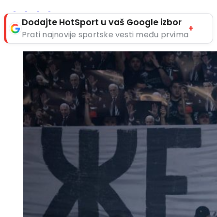
Dodajte HotSport u vaš Google izbor
+
Prati najnovije sportske vesti među prvima