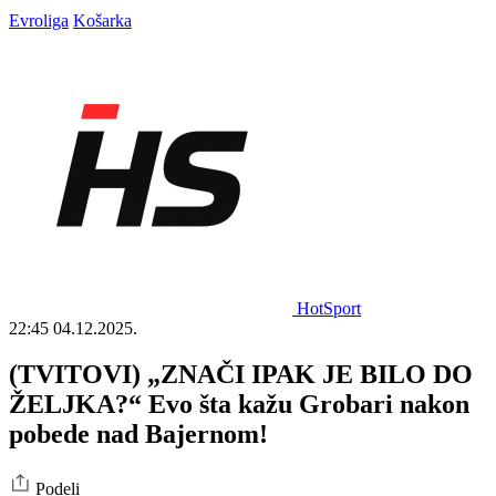
Evroliga
Košarka
HotSport
22:45
04.12.2025.
(TVITOVI) „ZNAČI IPAK JE BILO DO
ŽELJKA?“ Evo šta kažu Grobari nakon
pobede nad Bajernom!
Podeli