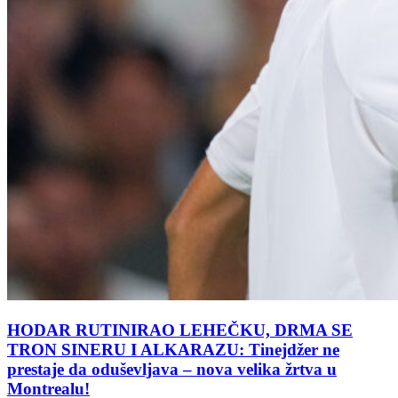
HODAR RUTINIRAO LEHEČKU, DRMA SE
TRON SINERU I ALKARAZU: Tinejdžer ne
prestaje da oduševljava – nova velika žrtva u
Montrealu!