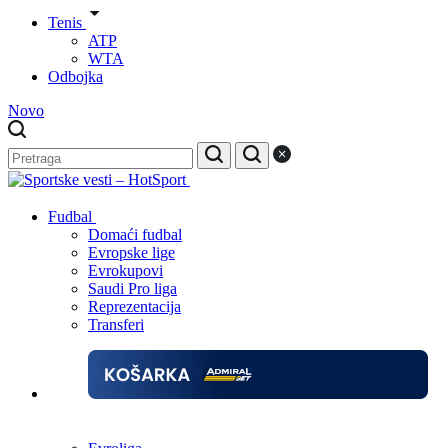
Tenis
ATP
WTA
Odbojka
Novo
Fudbal
Domaći fudbal
Evropske lige
Evrokupovi
Saudi Pro liga
Reprezentacija
Transferi