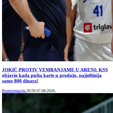
JOKIĆ PROTIV VEMBANJAME U ARENI: KSS
objavio kada pušta karte u prodaju, najjeftinija
samo 800 dinara!
Reprezentacija
20:50
07.08.2026.