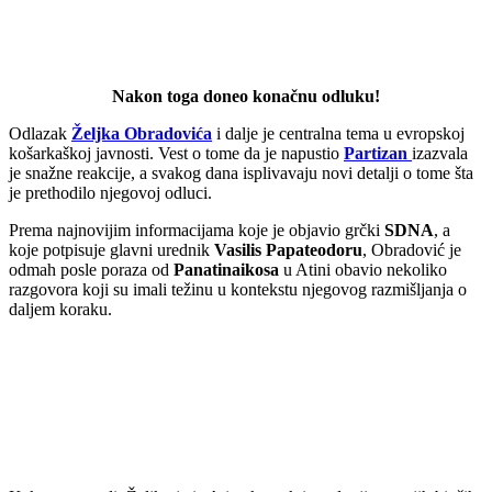
Nakon toga doneo konačnu odluku!
Odlazak
Željka Obradovića
i dalje je centralna tema u evropskoj
košarkaškoj javnosti. Vest o tome da je napustio
Partizan
izazvala
je snažne reakcije, a svakog dana isplivavaju novi detalji o tome šta
je prethodilo njegovoj odluci.
Prema najnovijim informacijama koje je objavio grčki
SDNA
, a
koje potpisuje glavni urednik
Vasilis Papateodoru
, Obradović je
odmah posle poraza od
Panatinaikosa
u Atini obavio nekoliko
razgovora koji su imali težinu u kontekstu njegovog razmišljanja o
daljem koraku.