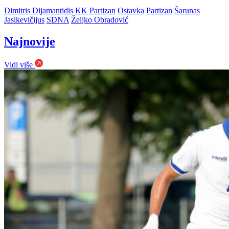
Dimitris Dijamantidis
KK Partizan
Ostavka
Partizan
Šarunas
Jasikevičijus
SDNA
Željko Obradović
Najnovije
Vidi više