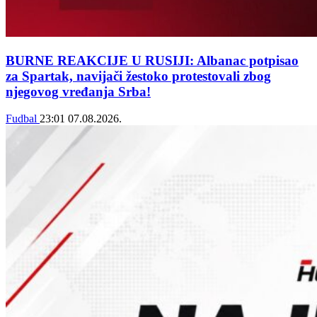
BURNE REAKCIJE U RUSIJI: Albanac potpisao
za Spartak, navijači žestoko protestovali zbog
njegovog vređanja Srba!
Fudbal
23:01
07.08.2026.