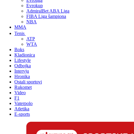
Evroliga
Evrokup
AdmiralBet ABA Liga
FIBA Liga šampiona
NBA
MMA
Tenis
ATP
WTA
Boks
Kladionica
Lifestyle
Odbojka
Intervju
Hronika
Ostali sportovi
Rukomet
Video
F1
Vaterpolo
Atletika
E-sports