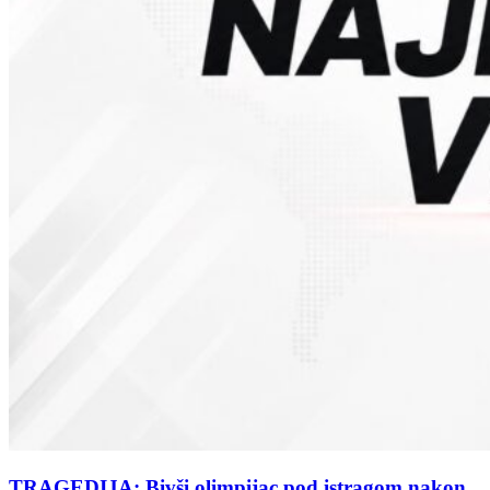
TRAGEDIJA: Bivši olimpijac pod istragom nakon