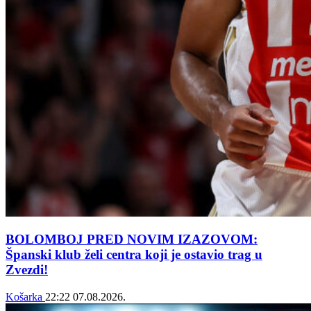
BOLOMBOJ PRED NOVIM IZAZOVOM:
Španski klub želi centra koji je ostavio trag u
Zvezdi!
Košarka
22:22
07.08.2026.