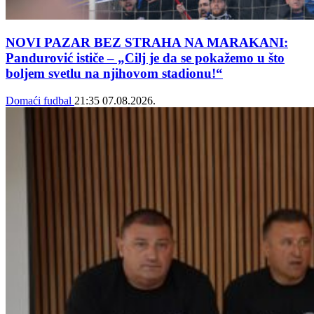
NOVI PAZAR BEZ STRAHA NA MARAKANI:
Pandurović ističe – „Cilj je da se pokažemo u što
boljem svetlu na njihovom stadionu!“
Domaći fudbal
21:35
07.08.2026.