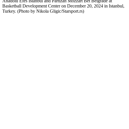
Anadolu Efes Istanbul and Partizan Mozzart Bet Belgrade at
Basketball Development Center on December 20, 2024 in Istanbul,
Turkey. (Photo by Nikola Gligic/Starsport.rs)