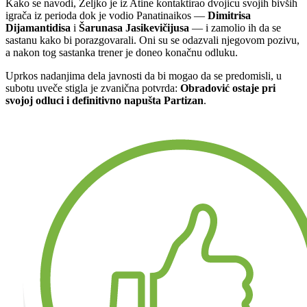
Kako se navodi, Željko je iz Atine kontaktirao dvojicu svojih bivših
igrača iz perioda dok je vodio Panatinaikos —
Dimitrisa
Dijamantidisa
i
Šarunasa Jasikevičijusa
— i zamolio ih da se
sastanu kako bi porazgovarali. Oni su se odazvali njegovom pozivu,
a nakon tog sastanka trener je doneo konačnu odluku.
Uprkos nadanjima dela javnosti da bi mogao da se predomisli, u
subotu uveče stigla je zvanična potvrda:
Obradović ostaje pri
svojoj odluci i definitivno napušta Partizan
.