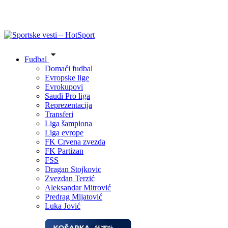
Fudbal
Domaći fudbal
Evropske lige
Evrokupovi
Saudi Pro liga
Reprezentacija
Transferi
Liga šampiona
Liga evrope
FK Crvena zvezda
FK Partizan
FSS
Dragan Stojkovic
Zvezdan Terzić
Aleksandar Mitrović
Predrag Mijatović
Luka Jović