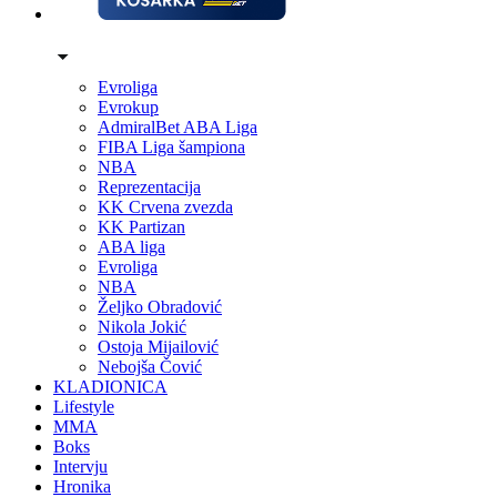
Evroliga
Evrokup
AdmiralBet ABA Liga
FIBA Liga šampiona
NBA
Reprezentacija
KK Crvena zvezda
KK Partizan
ABA liga
Evroliga
NBA
Željko Obradović
Nikola Jokić
Ostoja Mijailović
Nebojša Čović
KLADIONICA
Lifestyle
MMA
Boks
Intervju
Hronika