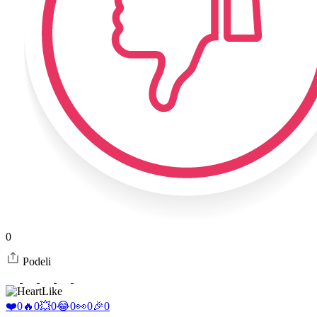
0
Podeli
Like
❤️
0
🔥
0
💥
0
😂
0
👀
0
🎉
0