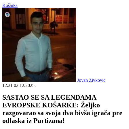
Košarka
Jovan Zivkovic
12:31
02.12.2025.
SASTAO SE SA LEGENDAMA
EVROPSKE KOŠARKE: Željko
razgovarao sa svoja dva bivša igrača pre
odlaska iz Partizana!