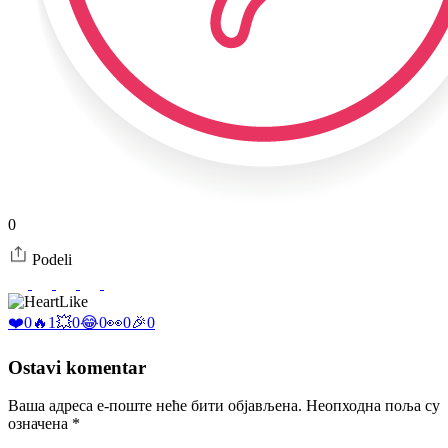
0
Podeli
Like
❤️
0
🔥
1
💥
0
😂
0
👀
0
🎉
0
Ostavi komentar
Ваша адреса е-поште неће бити објављена.
Неопходна поља су
означена
*