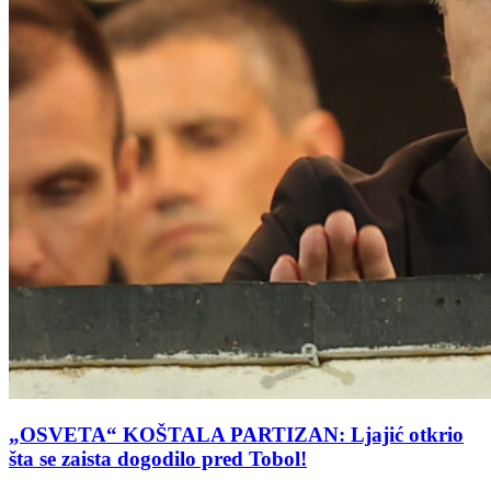
„OSVETA“ KOŠTALA PARTIZAN: Ljajić otkrio
šta se zaista dogodilo pred Tobol!