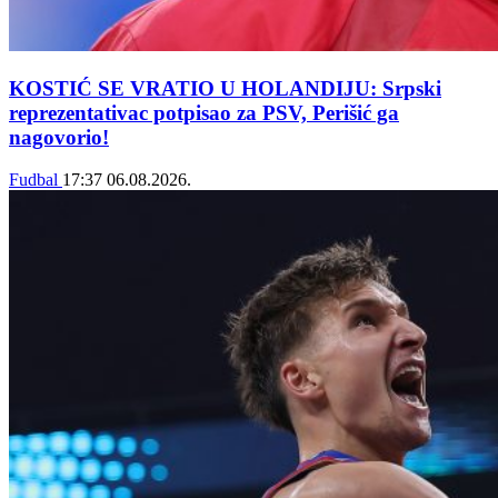
KOSTIĆ SE VRATIO U HOLANDIJU: Srpski
reprezentativac potpisao za PSV, Perišić ga
nagovorio!
Fudbal
17:37
06.08.2026.