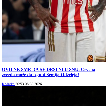
OVO NE SME DA SE DESI NI U SNU: Crvena
zvezda može da izgubi Semija Odželeja!
Košarka
20:53
06.08.2026.