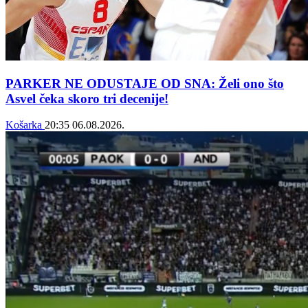
PARKER NE ODUSTAJE OD SNA: Želi ono što
Asvel čeka skoro tri decenije!
Košarka
20:35
06.08.2026.