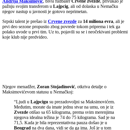
Andrija Maksimović
, bivši fudbaler
Crvene zvezde
, privukao je
pažnju svojim transferom u
Lajpcig
, ali od dolaska u Nemačku
njegov nastup u javnosti je gotovo neprimetan.
Srpski talent je prešao iz
Crvene zvezde
za
14 miliona evra
, ali je
prvi deo sezone propustio zbog povrede tokom priprema i tek ga
polako uvode u prvi tim. Uz to, pojavili su se i neočekivani problemi
koje klub nije predvideo.
Njegov menadžer,
Zoran Stojadinović
, otkriva detalje o
Maksimovićevom statusu u Nemačkoj:
“Ljudi u
Lajpcigu
su prezadovoljni sa Maksimovićem.
Međutim, morate da imate jednu stvar na umu, on je iz
Zvezde
otišao sa 65 kilograma, prema svim merenjima
njegova idealna težina je 74 do 75 kilograma. Sad je na
71,5. Kada je bila reprezentativna pauza došao je u
Beograd
na dva dana, vidi se da ga ima. Još je u tom