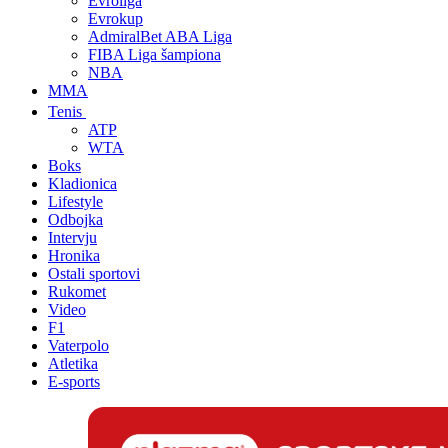
Evroliga
Evrokup
AdmiralBet ABA Liga
FIBA Liga šampiona
NBA
MMA
Tenis
ATP
WTA
Boks
Kladionica
Lifestyle
Odbojka
Intervju
Hronika
Ostali sportovi
Rukomet
Video
F1
Vaterpolo
Atletika
E-sports