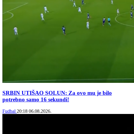
SRBIN UTIŠAO SOLUN: Za ovo mu je bilo
potrebno samo 16 sekundi!
Fudbal
20:18
06.08.2026.