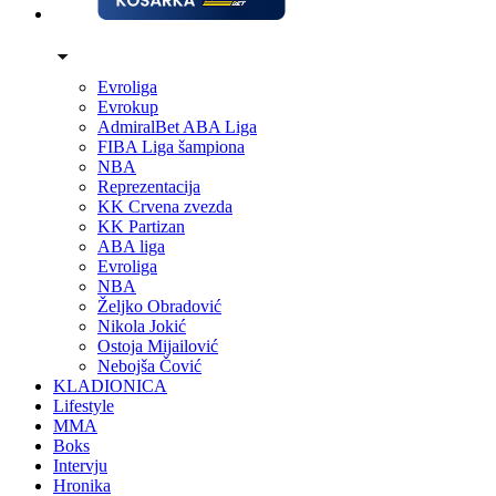
Evroliga
Evrokup
AdmiralBet ABA Liga
FIBA Liga šampiona
NBA
Reprezentacija
KK Crvena zvezda
KK Partizan
ABA liga
Evroliga
NBA
Željko Obradović
Nikola Jokić
Ostoja Mijailović
Nebojša Čović
KLADIONICA
Lifestyle
MMA
Boks
Intervju
Hronika