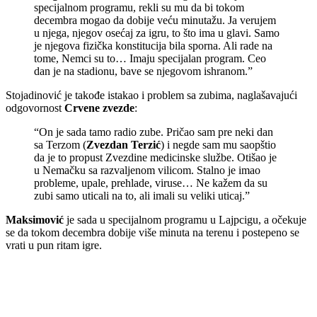
specijalnom programu, rekli su mu da bi tokom
decembra mogao da dobije veću minutažu. Ja verujem
u njega, njegov osećaj za igru, to što ima u glavi. Samo
je njegova fizička konstitucija bila sporna. Ali rade na
tome, Nemci su to… Imaju specijalan program. Ceo
dan je na stadionu, bave se njegovom ishranom.”
Stojadinović je takođe istakao i problem sa zubima, naglašavajući
odgovornost
Crvene zvezde
:
“On je sada tamo radio zube. Pričao sam pre neki dan
sa Terzom (
Zvezdan Terzić
) i negde sam mu saopštio
da je to propust Zvezdine medicinske službe. Otišao je
u Nemačku sa razvaljenom vilicom. Stalno je imao
probleme, upale, prehlade, viruse… Ne kažem da su
zubi samo uticali na to, ali imali su veliki uticaj.”
Maksimović
je sada u specijalnom programu u Lajpcigu, a očekuje
se da tokom decembra dobije više minuta na terenu i postepeno se
vrati u pun ritam igre.