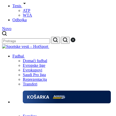
Tenis
ATP
WTA
Odbojka
Novo
Fudbal
Domaći fudbal
Evropske lige
Evrokupovi
Saudi Pro liga
Reprezentacija
Transferi