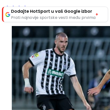
Dodajte HotSport u vaš Google izbor
+
Prati najnovije sportske vesti među prvima