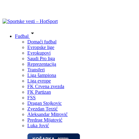
Fudbal
Domaći fudbal
Evropske lige
Evrokupovi
Saudi Pro liga
Reprezentacija
Transferi
Liga šampiona
Liga evrope
FK Crvena zvezda
FK Partizan
FSS
Dragan Stojkovic
Zvezdan Terzić
Aleksandar Mitrović
Predrag Mijatović
Luka Jović