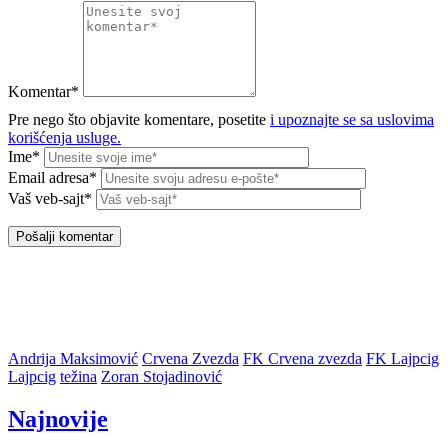
Komentar*
Pre nego što objavite komentare, posetite
i upoznajte se sa uslovima
korišćenja usluge.
Ime*
Email adresa*
Vaš veb-sajt*
Andrija Maksimović
Crvena Zvezda
FK Crvena zvezda
FK Lajpcig
Lajpcig
težina
Zoran Stojadinović
Najnovije