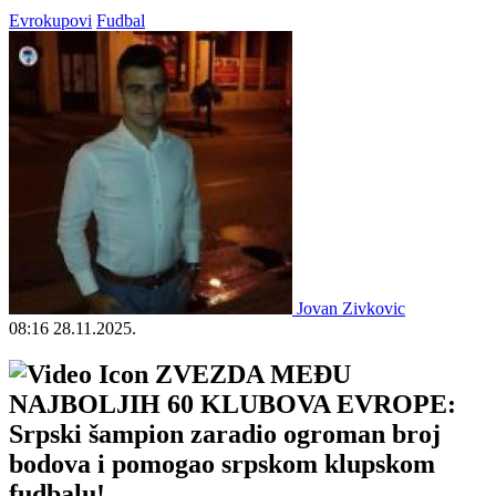
Evrokupovi
Fudbal
Jovan Zivkovic
08:16
28.11.2025.
ZVEZDA MEĐU
NAJBOLJIH 60 KLUBOVA EVROPE:
Srpski šampion zaradio ogroman broj
bodova i pomogao srpskom klupskom
fudbalu!