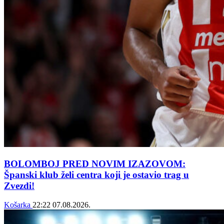
BOLOMBOJ PRED NOVIM IZAZOVOM:
Španski klub želi centra koji je ostavio trag u
Zvezdi!
Košarka
22:22
07.08.2026.