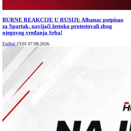
BURNE REAKCIJE U RUSIJI: Albanac potpisao
za Spartak, navijači žestoko protestovali zbog
njegovog vređanja Srba!
Fudbal
23:01
07.08.2026.