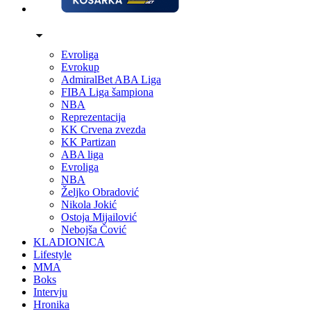
Evroliga
Evrokup
AdmiralBet ABA Liga
FIBA Liga šampiona
NBA
Reprezentacija
KK Crvena zvezda
KK Partizan
ABA liga
Evroliga
NBA
Željko Obradović
Nikola Jokić
Ostoja Mijailović
Nebojša Čović
KLADIONICA
Lifestyle
MMA
Boks
Intervju
Hronika