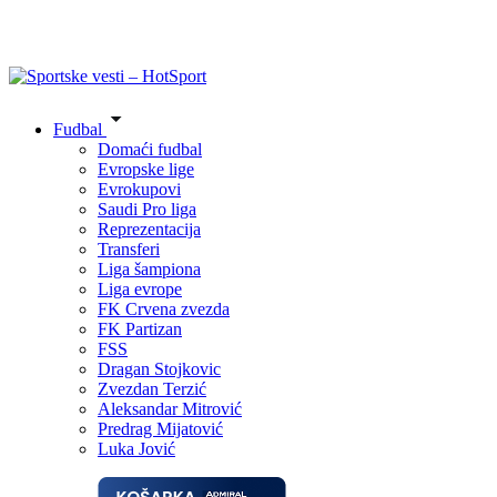
Fudbal
Domaći fudbal
Evropske lige
Evrokupovi
Saudi Pro liga
Reprezentacija
Transferi
Liga šampiona
Liga evrope
FK Crvena zvezda
FK Partizan
FSS
Dragan Stojkovic
Zvezdan Terzić
Aleksandar Mitrović
Predrag Mijatović
Luka Jović