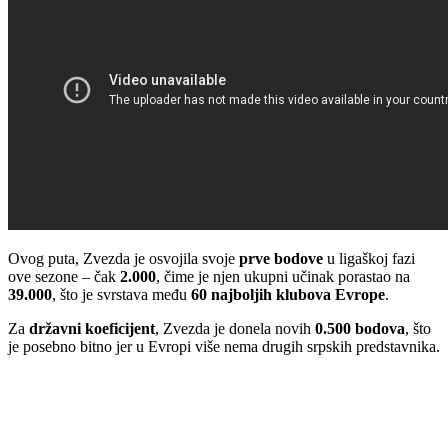
Ovog puta, Zvezda je osvojila svoje
prve bodove
u ligaškoj fazi
ove sezone – čak
2.000
, čime je njen ukupni učinak porastao na
39.000
, što je svrstava među
60 najboljih klubova Evrope
.
Za
državni koeficijent
, Zvezda je donela novih
0.500 bodova
, što
je posebno bitno jer u Evropi više nema drugih srpskih predstavnika.