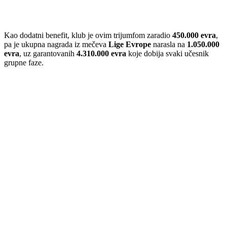
Kao dodatni benefit, klub je ovim trijumfom zaradio
450.000 evra
,
pa je ukupna nagrada iz mečeva
Lige Evrope
narasla na
1.050.000
evra
, uz garantovanih
4.310.000 evra
koje dobija svaki učesnik
grupne faze.