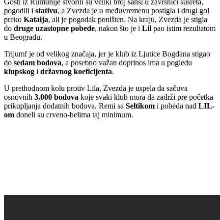
Gosti iz Rumunije stvorili su veliki broj šansi u završnici susreta,
pogodili i
stativu
, a Zvezda je u međuvremenu postigla i drugi gol
preko
Kataija
, ali je pogodak poništen. Na kraju, Zvezda je stigla
do
druge uzastopne pobede
, nakon što je i
Lil
pao istim rezultatom
u Beogradu.
Trijumf je od velikog značaja, jer je klub iz Ljutice Bogdana stigao
do
sedam bodova
, a posebno važan doprinos ima u pogledu
klupskog
i
državnog koeficijenta
.
U prethodnom kolu protiv Lila, Zvezda je uspela da sačuva
osnovnih
3.000 bodova
koje svaki klub mora da zadrži pre početka
prikupljanja dodatnih bodova. Remi sa
Seltikom
i pobeda nad
LIL-
om
doneli su crveno-belima taj minimum.