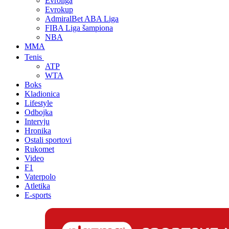
Evroliga
Evrokup
AdmiralBet ABA Liga
FIBA Liga šampiona
NBA
MMA
Tenis
ATP
WTA
Boks
Kladionica
Lifestyle
Odbojka
Intervju
Hronika
Ostali sportovi
Rukomet
Video
F1
Vaterpolo
Atletika
E-sports