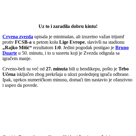
Uz to i zaradila dobru kintu!
Crvena zvezda
upisala je minimalan, ali izuzetno važan trijumf
protiv
FCSB-a
u petom kolu
Lige Evrope
, slavivši na stadionu
„Rajko Mitić“
rezultatom
1:0
. Jedini pogodak postigao je
Bruno
Duarte
u 50. minutu, i to u susretu koji je Zvezda odigrala sa
igračem manje.
Crveno-beli su već od
27. minuta
bili u hendikepu, pošto je
Tebo
Učena
isključen zbog prekršaja u ulozi poslednjeg igrača odbrane.
Ipak, uprkos numeričkom minusu, domaći tim nastavio je ofanzivno
i uspeo da povede.