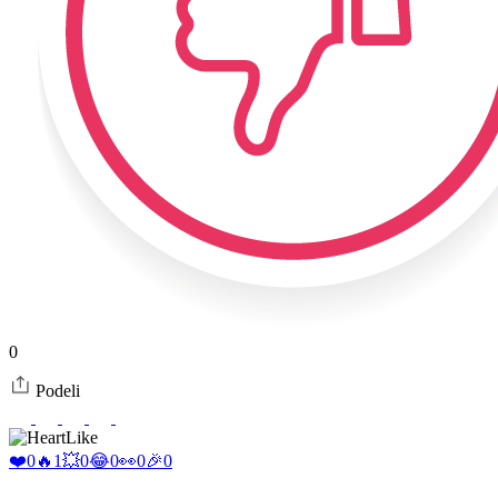
0
Podeli
Like
❤️
0
🔥
1
💥
0
😂
0
👀
0
🎉
0