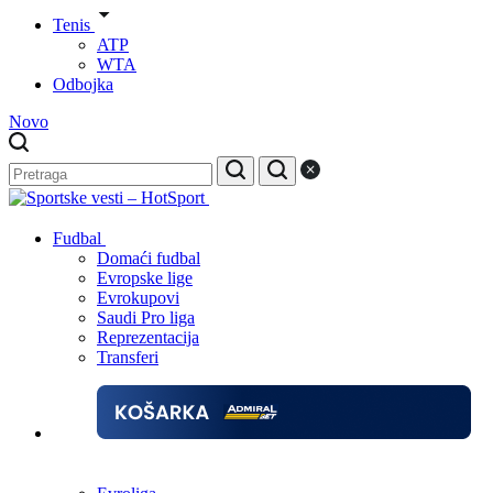
Tenis
ATP
WTA
Odbojka
Novo
Fudbal
Domaći fudbal
Evropske lige
Evrokupovi
Saudi Pro liga
Reprezentacija
Transferi