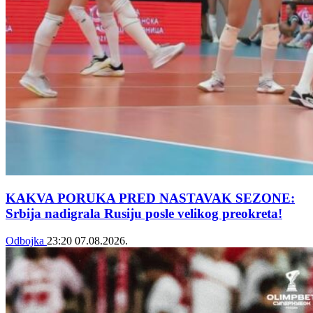
KAKVA PORUKA PRED NASTAVAK SEZONE:
Srbija nadigrala Rusiju posle velikog preokreta!
Odbojka
23:20
07.08.2026.