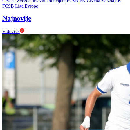
Crvena Zvezda
državni koeficijent
FCSB
FK Crvena zvezda
FK
FCSB
Liga Evrope
Najnovije
Vidi više