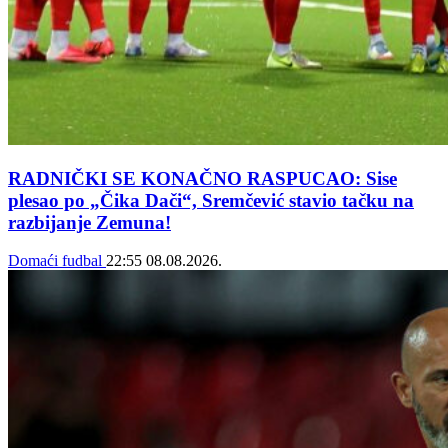
RADNIČKI SE KONAČNO RASPUCAO: Sise
plesao po „Čika Dači“, Sremčević stavio tačku na
razbijanje Zemuna!
Domaći fudbal
22:55
08.08.2026.