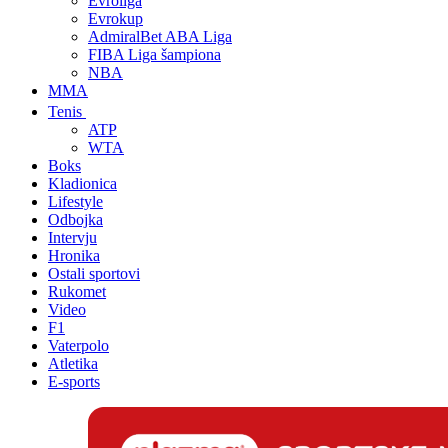
Evroliga
Evrokup
AdmiralBet ABA Liga
FIBA Liga šampiona
NBA
MMA
Tenis
ATP
WTA
Boks
Kladionica
Lifestyle
Odbojka
Intervju
Hronika
Ostali sportovi
Rukomet
Video
F1
Vaterpolo
Atletika
E-sports