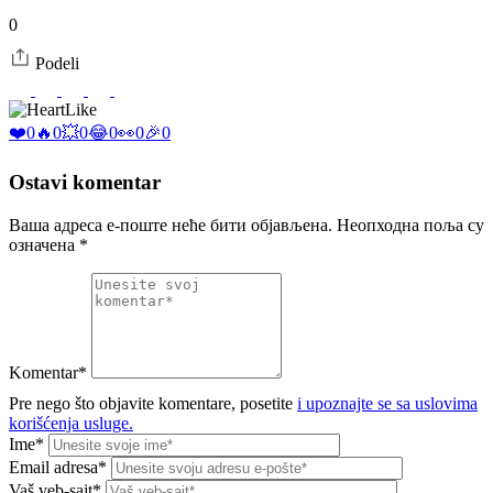
0
Podeli
Like
❤️
0
🔥
0
💥
0
😂
0
👀
0
🎉
0
Ostavi komentar
Ваша адреса е-поште неће бити објављена.
Неопходна поља су
означена
*
Komentar*
Pre nego što objavite komentare, posetite
i upoznajte se sa uslovima
korišćenja usluge.
Ime*
Email adresa*
Vaš veb-sajt*