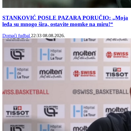
STANKOVIĆ POSLE PAZARA PORUČIO: „Moja
leđa su mnogo šira, ostavite momke na miru!“
Domaći fudbal
22:33
08.08.2026.