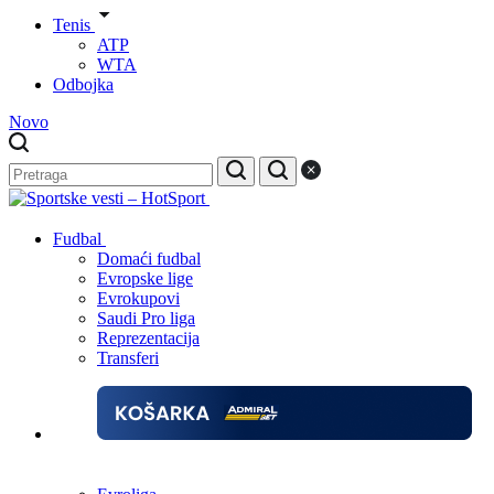
Tenis
ATP
WTA
Odbojka
Novo
Fudbal
Domaći fudbal
Evropske lige
Evrokupovi
Saudi Pro liga
Reprezentacija
Transferi