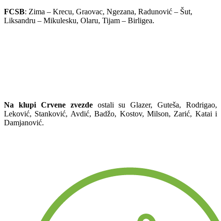
FCSB
: Zima – Krecu, Graovac, Ngezana, Radunović – Šut,
Liksandru – Mikulesku, Olaru, Tijam – Birligea.
Na klupi Crvene zvezde
ostali su Glazer, Guteša, Rodrigao,
Leković, Stanković, Avdić, Badžo, Kostov, Milson, Zarić, Katai i
Damjanović.