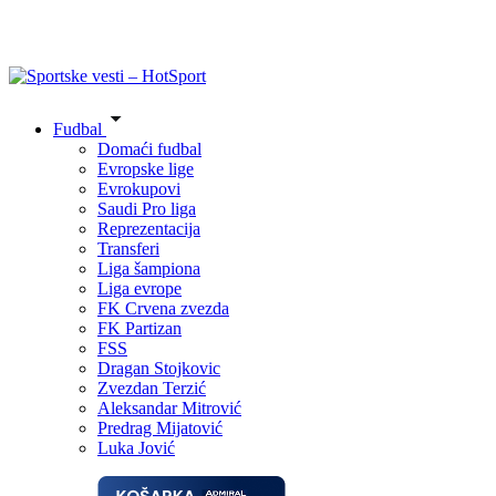
Fudbal
Domaći fudbal
Evropske lige
Evrokupovi
Saudi Pro liga
Reprezentacija
Transferi
Liga šampiona
Liga evrope
FK Crvena zvezda
FK Partizan
FSS
Dragan Stojkovic
Zvezdan Terzić
Aleksandar Mitrović
Predrag Mijatović
Luka Jović