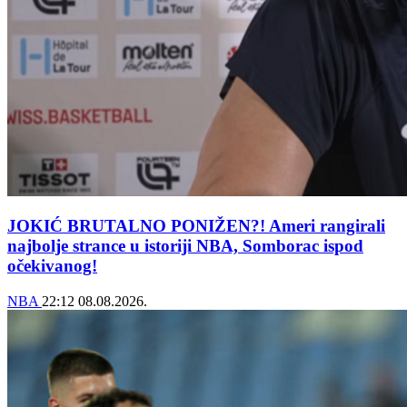
JOKIĆ BRUTALNO PONIŽEN?! Ameri rangirali
najbolje strance u istoriji NBA, Somborac ispod
očekivanog!
NBA
22:12
08.08.2026.