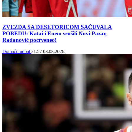
ZVEZDA SA DESETORICOM SAČUVALA
POBEDU: Katai i Enem srušili Novi Pazar,
Radanović pocrveneo!
Domaći fudbal
21:57
08.08.2026.