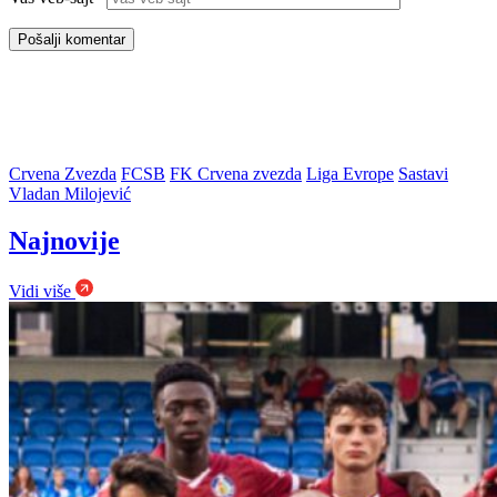
Crvena Zvezda
FCSB
FK Crvena zvezda
Liga Evrope
Sastavi
Vladan Milojević
Najnovije
Vidi više