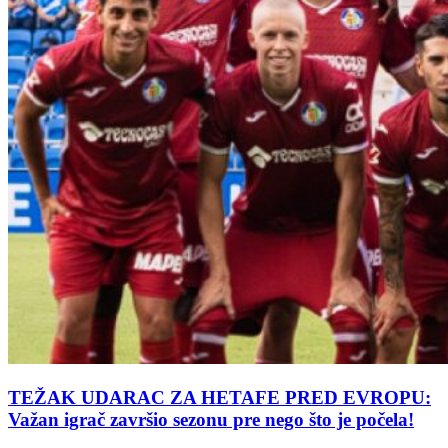
TEŽAK UDARAC ZA HETAFE PRED EVROPU:
Važan igrač završio sezonu pre nego što je počela!