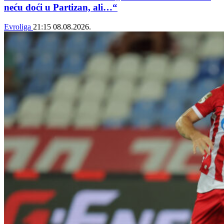
neću doći u Partizan, ali…“
Evroliga
21:15
08.08.2026.