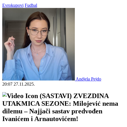
Evrokupovi
Fudbal
Andjela Pejdo
20:07
27.11.2025.
(SASTAVI) ZVEZDINA
UTAKMICA SEZONE: Milojević nema
dilemu – Najjači sastav predvođen
Ivanićem i Arnautovićem!