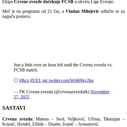
Ekipa
Crvene zvezde dočekuje FCSB
u okviru Lige Evrope.
Meč je na programu od 21 čas, a
Vladan Milojević
odlučio se za
najjaču postavu.
Just a little over an hour left until the Crvena zvezda vs.
FCSB match.
⚪️
#fkcz
#UEL
pic.twitter.com/Wt469ky2kq
— FK Crvena zvezda (@crvenazvezdafk)
November
27, 2025
SASTAVI
Crvena zvezda
: Mateus – Seol, Veljković, Učena, Tiknizjan –
Krunić, Hendel, Elšnik – Duarte, Ivanić – Arnautović.