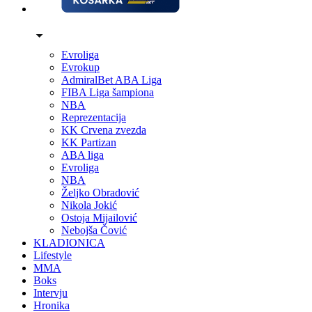
Evroliga
Evrokup
AdmiralBet ABA Liga
FIBA Liga šampiona
NBA
Reprezentacija
KK Crvena zvezda
KK Partizan
ABA liga
Evroliga
NBA
Željko Obradović
Nikola Jokić
Ostoja Mijailović
Nebojša Čović
KLADIONICA
Lifestyle
MMA
Boks
Intervju
Hronika