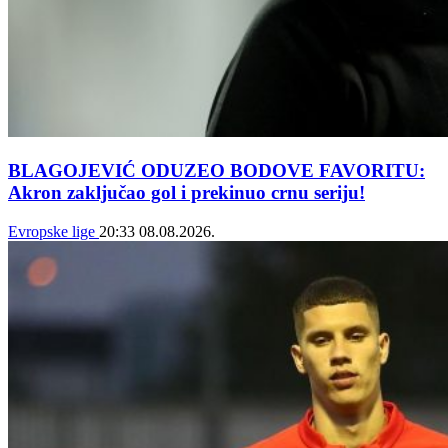
BLAGOJEVIĆ ODUZEO BODOVE FAVORITU:
Akron zaključao gol i prekinuo crnu seriju!
Evropske lige
20:33
08.08.2026.