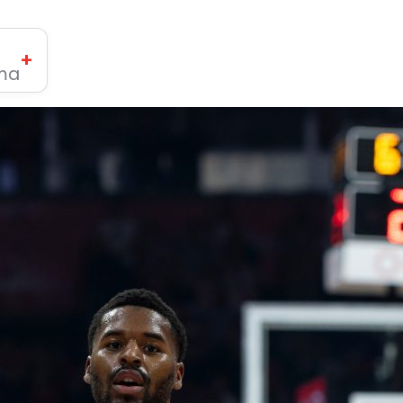
+
ima