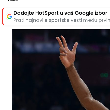
Dodajte HotSport u vaš Google izbor
Prati najnovije sportske vesti među prv