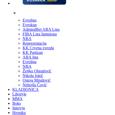
Evroliga
Evrokup
AdmiralBet ABA Liga
FIBA Liga šampiona
NBA
Reprezentacija
KK Crvena zvezda
KK Partizan
ABA liga
Evroliga
NBA
Željko Obradović
Nikola Jokić
Ostoja Mijailović
Nebojša Čović
KLADIONICA
Lifestyle
MMA
Boks
Intervju
Hronika