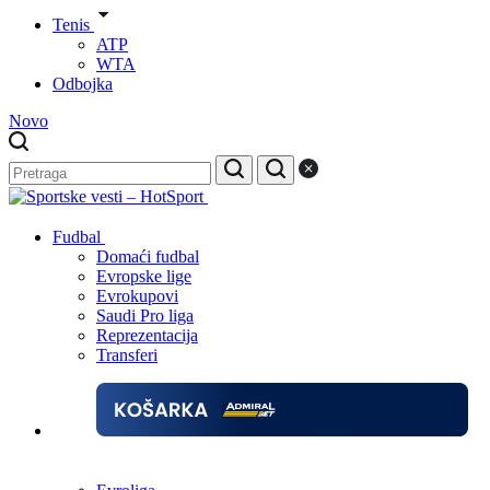
Tenis
ATP
WTA
Odbojka
Novo
Fudbal
Domaći fudbal
Evropske lige
Evrokupovi
Saudi Pro liga
Reprezentacija
Transferi