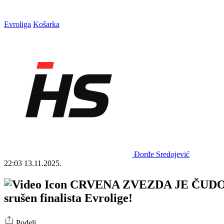
Evroliga
Košarka
Đorđe Sredojević
22:03
13.11.2025.
CRVENA ZVEZDA JE ČUDO O
srušen finalista Evrolige!
Podeli