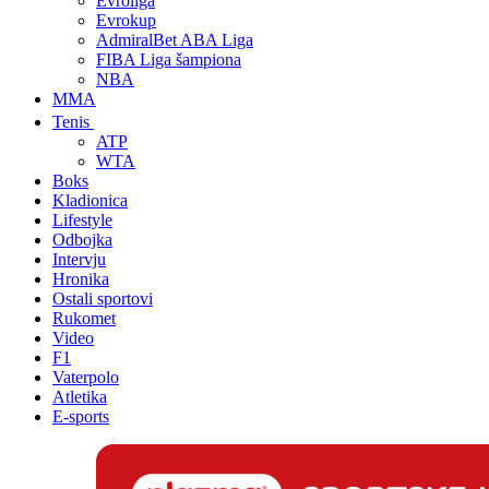
Evroliga
Evrokup
AdmiralBet ABA Liga
FIBA Liga šampiona
NBA
MMA
Tenis
ATP
WTA
Boks
Kladionica
Lifestyle
Odbojka
Intervju
Hronika
Ostali sportovi
Rukomet
Video
F1
Vaterpolo
Atletika
E-sports