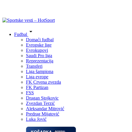
Fudbal
Domaći fudbal
Evropske lige
Evrokupovi
Saudi Pro liga
Reprezentacija
Transferi
Liga šampiona
Liga evrope
FK Crvena zvezda
FK Partizan
FSS
Dragan Stojkovic
Zvezdan Terzić
Aleksandar Mitrović
Predrag Mijatović
Luka Jović