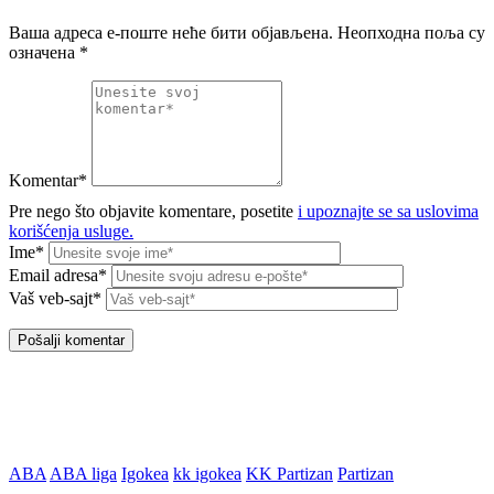
Ваша адреса е-поште неће бити објављена.
Неопходна поља су
означена
*
Komentar*
Pre nego što objavite komentare, posetite
i upoznajte se sa uslovima
korišćenja usluge.
Ime*
Email adresa*
Vaš veb-sajt*
ABA
ABA liga
Igokea
kk igokea
KK Partizan
Partizan