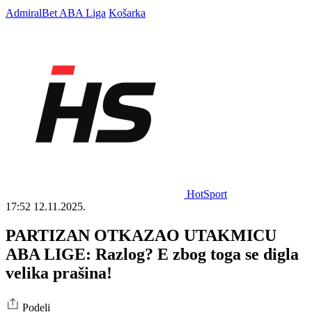
AdmiralBet ABA Liga
Košarka
HotSport
17:52
12.11.2025.
PARTIZAN OTKAZAO UTAKMICU
ABA LIGE: Razlog? E zbog toga se digla
velika prašina!
Podeli