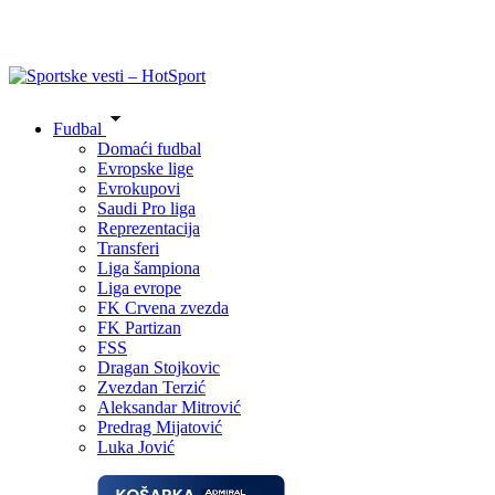
Fudbal
Domaći fudbal
Evropske lige
Evrokupovi
Saudi Pro liga
Reprezentacija
Transferi
Liga šampiona
Liga evrope
FK Crvena zvezda
FK Partizan
FSS
Dragan Stojkovic
Zvezdan Terzić
Aleksandar Mitrović
Predrag Mijatović
Luka Jović