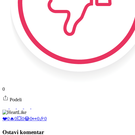
0
Podeli
Like
❤️
0
🔥
0
💥
0
😂
0
👀
0
🎉
0
Ostavi komentar