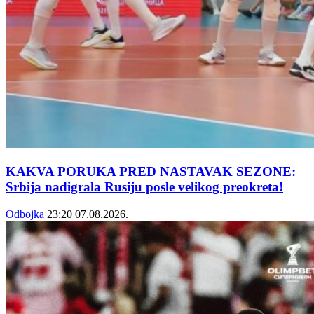
KAKVA PORUKA PRED NASTAVAK SEZONE:
Srbija nadigrala Rusiju posle velikog preokreta!
Odbojka
23:20
07.08.2026.