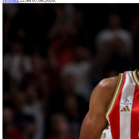
Hronika
22:44
07.08.2026.