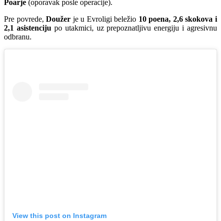
Poarje
(oporavak posle operacije).
Pre povrede,
Doužer
je u Evroligi beležio
10 poena, 2,6 skokova i
2,1 asistenciju
po utakmici, uz prepoznatljivu energiju i agresivnu
odbranu.
View this post on Instagram