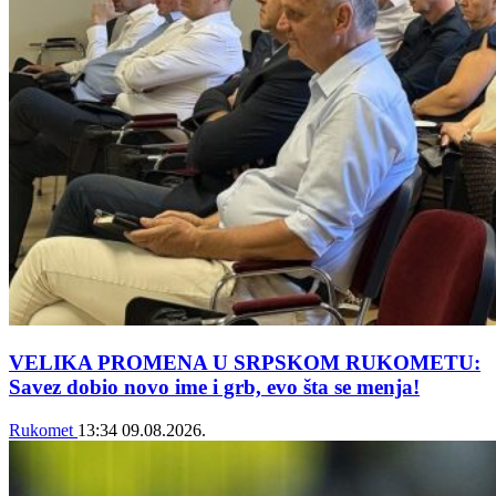
VELIKA PROMENA U SRPSKOM RUKOMETU:
Savez dobio novo ime i grb, evo šta se menja!
Rukomet
13:34
09.08.2026.