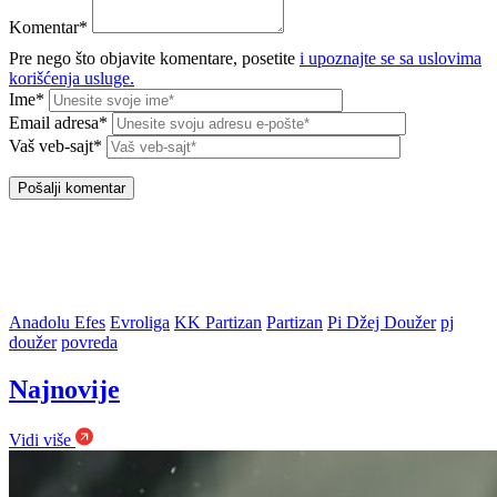
Komentar*
Pre nego što objavite komentare, posetite
i upoznajte se sa uslovima
korišćenja usluge.
Ime*
Email adresa*
Vaš veb-sajt*
Anadolu Efes
Evroliga
KK Partizan
Partizan
Pi Džej Doužer
pj
doužer
povreda
Najnovije
Vidi više