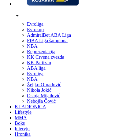
Evroliga
Evrokup
AdmiralBet ABA Liga
FIBA Liga šampiona
NBA
Reprezentacija
KK Crvena zvezda
KK Partizan
ABA liga
Evroliga
NBA
Željko Obradović
Nikola Jokić
Ostoja Mijailović
Nebojša Čović
KLADIONICA
Lifestyle
MMA
Boks
Intervju
Hronika