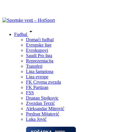
Fudbal
Domaći fudbal
Evropske lige
Evrokupovi
Saudi Pro liga
Reprezentacija
Transferi
Liga šampiona
Liga evrope
FK Crvena zvezda
FK Partizan
FSS
Dragan Stojkovic
Zvezdan Terzić
Aleksandar Mitrović
Predrag Mijatović
Luka Jović