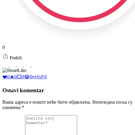
0
Podeli
Like
❤️
0
🔥
0
💥
0
😂
0
👀
0
🎉
0
Ostavi komentar
Ваша адреса е-поште неће бити објављена.
Неопходна поља су
означена
*