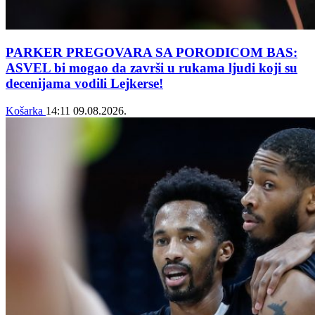
PARKER PREGOVARA SA PORODICOM BAS:
ASVEL bi mogao da završi u rukama ljudi koji su
decenijama vodili Lejkerse!
Košarka
14:11
09.08.2026.