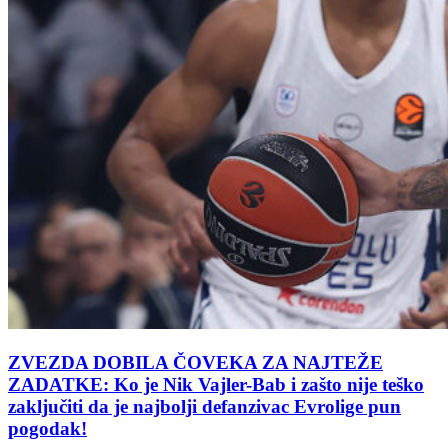
ZVEZDA DOBILA ČOVEKA ZA NAJTEŽE
ZADATKE: Ko je Nik Vajler-Bab i zašto nije teško
zaključiti da je najbolji defanzivac Evrolige pun
pogodak!