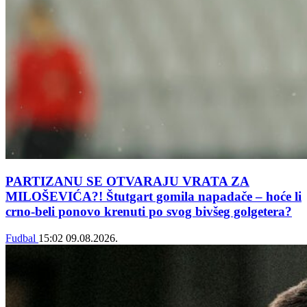
PARTIZANU SE OTVARAJU VRATA ZA
MILOŠEVIĆA?! Štutgart gomila napadače – hoće li
crno-beli ponovo krenuti po svog bivšeg golgetera?
Fudbal
15:02
09.08.2026.