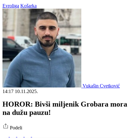
Evroliga
Košarka
Vukašin Cvetković
14:17
10.11.2025.
HOROR: Bivši miljenik Grobara mora
na dužu pauzu!
Podeli