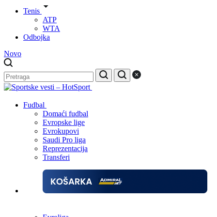
Tenis
ATP
WTA
Odbojka
Novo
Fudbal
Domaći fudbal
Evropske lige
Evrokupovi
Saudi Pro liga
Reprezentacija
Transferi