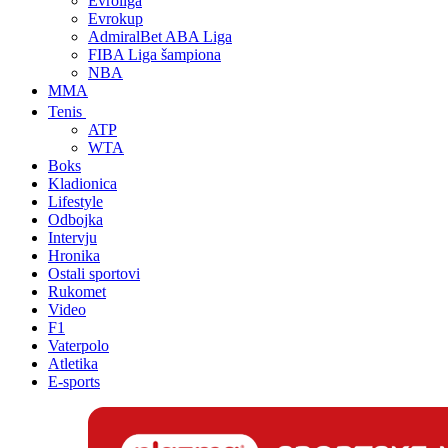
Evroliga
Evrokup
AdmiralBet ABA Liga
FIBA Liga šampiona
NBA
MMA
Tenis
ATP
WTA
Boks
Kladionica
Lifestyle
Odbojka
Intervju
Hronika
Ostali sportovi
Rukomet
Video
F1
Vaterpolo
Atletika
E-sports