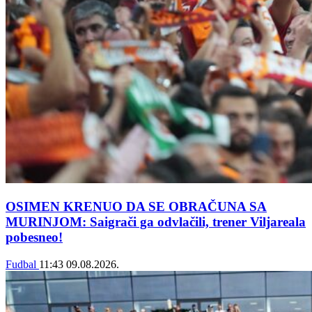
OSIMEN KRENUO DA SE OBRAČUNA SA
MURINJOM: Saigrači ga odvlačili, trener Viljareala
pobesneo!
Fudbal
11:43
09.08.2026.