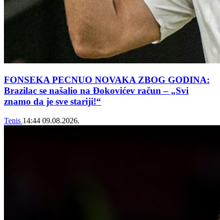
FONSEKA PECNUO NOVAKA ZBOG GODINA:
Brazilac se našalio na Đokovićev račun – „Svi
znamo da je sve stariji!“
Tenis
14:44
09.08.2026.