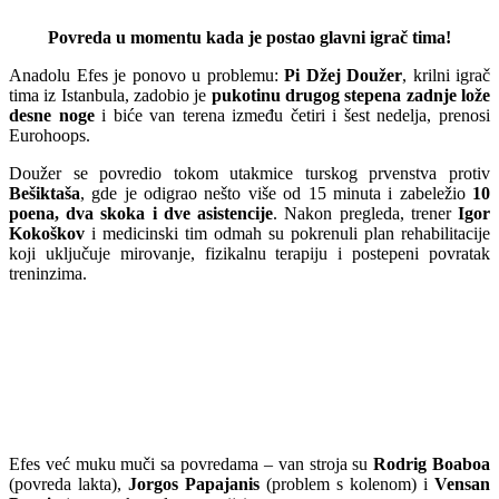
Povreda u momentu kada je postao glavni igrač tima!
Anadolu Efes je ponovo u problemu:
Pi Džej Doužer
, krilni igrač
tima iz Istanbula, zadobio je
pukotinu drugog stepena zadnje lože
desne noge
i biće van terena između četiri i šest nedelja, prenosi
Eurohoops.
Doužer se povredio tokom utakmice turskog prvenstva protiv
Bešiktaša
, gde je odigrao nešto više od 15 minuta i zabeležio
10
poena, dva skoka i dve asistencije
. Nakon pregleda, trener
Igor
Kokoškov
i medicinski tim odmah su pokrenuli plan rehabilitacije
koji uključuje mirovanje, fizikalnu terapiju i postepeni povratak
treninzima.
Efes već muku muči sa povredama – van stroja su
Rodrig Boaboa
(povreda lakta),
Jorgos Papajanis
(problem s kolenom) i
Vensan