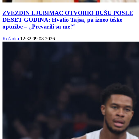
ZVEZDIN LJUBIMAC OTVORIO DUŠU POSLE
DESET GODINA: Hvalio Tajsa, pa izneo teške
optužbe – „Prevarili su me!“
Košarka
12:32
09.08.2026.