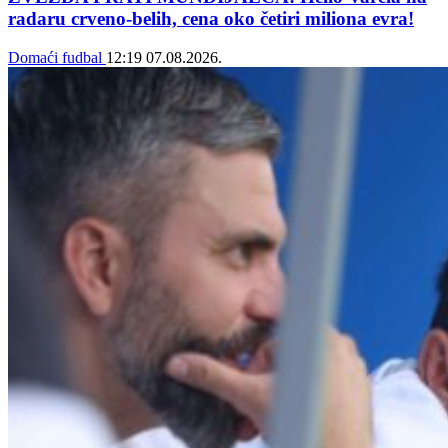
radaru crveno-belih, cena oko četiri miliona evra!
Domaći fudbal
12:19
07.08.2026.