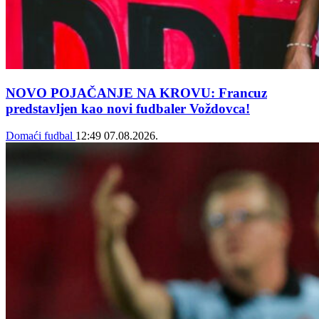
NOVO POJAČANJE NA KROVU: Francuz
predstavljen kao novi fudbaler Voždovca!
Domaći fudbal
12:49
07.08.2026.