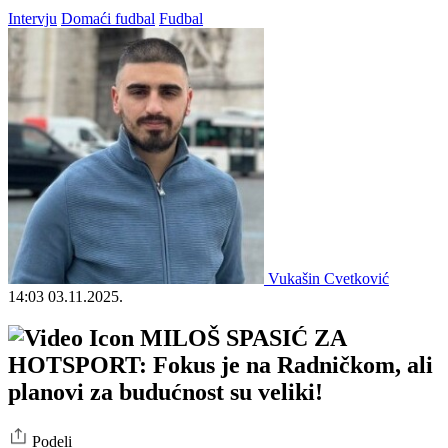
Intervju
Domaći fudbal
Fudbal
Vukašin Cvetković
14:03
03.11.2025.
MILOŠ SPASIĆ ZA
HOTSPORT: Fokus je na Radničkom, ali
planovi za budućnost su veliki!
Podeli