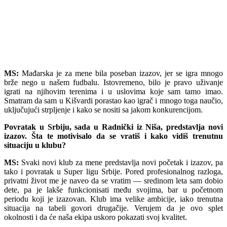
MS:
Mađarska je za mene bila poseban izazov, jer se igra mnogo
brže nego u našem fudbalu. Istovremeno, bilo je pravo uživanje
igrati na njihovim terenima i u uslovima koje sam tamo imao.
Smatram da sam u Kišvardi porastao kao igrač i mnogo toga naučio,
uključujući strpljenje i kako se nositi sa jakom konkurencijom.
Povratak u Srbiju, sada u Radnički iz Niša, predstavlja novi
izazov. Šta te motivisalo da se vratiš i kako vidiš trenutnu
situaciju u klubu?
MS:
Svaki novi klub za mene predstavlja novi početak i izazov, pa
tako i povratak u Super ligu Srbije. Pored profesionalnog razloga,
privatni život me je naveo da se vratim — sredinom leta sam dobio
dete, pa je lakše funkcionisati među svojima, bar u početnom
periodu koji je izazovan. Klub ima velike ambicije, iako trenutna
situacija na tabeli govori drugačije. Verujem da je ovo splet
okolnosti i da će naša ekipa uskoro pokazati svoj kvalitet.