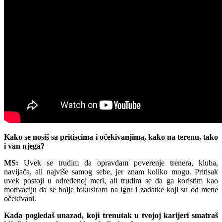
Kako se nosiš sa pritiscima i očekivanjima, kako na terenu, tako
i van njega?
MS:
Uvek se trudim da opravdam poverenje trenera, kluba,
navijača, ali najviše samog sebe, jer znam koliko mogu. Pritisak
uvek postoji u određenoj meri, ali trudim se da ga koristim kao
motivaciju da se bolje fokusiram na igru i zadatke koji su od mene
očekivani.
Kada pogledaš unazad, koji trenutak u tvojoj karijeri smatraš