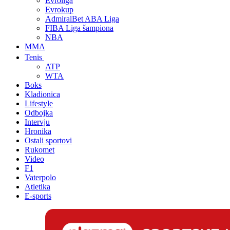
Evroliga
Evrokup
AdmiralBet ABA Liga
FIBA Liga šampiona
NBA
MMA
Tenis
ATP
WTA
Boks
Kladionica
Lifestyle
Odbojka
Intervju
Hronika
Ostali sportovi
Rukomet
Video
F1
Vaterpolo
Atletika
E-sports