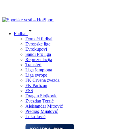
Fudbal
Domaći fudbal
Evropske lige
Evrokupovi
Saudi Pro liga
Reprezentacija
Transferi
Liga šampiona
Liga evrope
FK Crvena zvezda
FK Partizan
FSS
Dragan Stojkovic
Zvezdan Terzić
Aleksandar Mitrović
Predrag Mijatović
Luka Jović