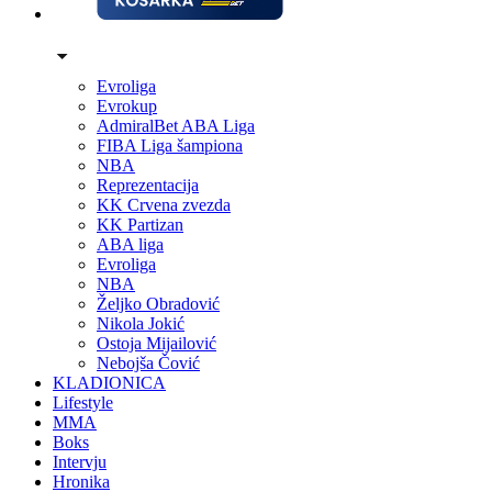
Evroliga
Evrokup
AdmiralBet ABA Liga
FIBA Liga šampiona
NBA
Reprezentacija
KK Crvena zvezda
KK Partizan
ABA liga
Evroliga
NBA
Željko Obradović
Nikola Jokić
Ostoja Mijailović
Nebojša Čović
KLADIONICA
Lifestyle
MMA
Boks
Intervju
Hronika