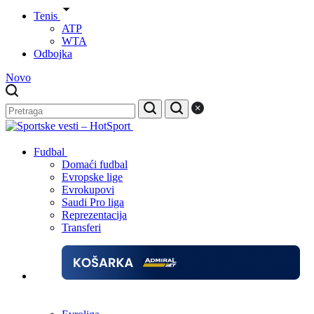
Tenis
ATP
WTA
Odbojka
Novo
Fudbal
Domaći fudbal
Evropske lige
Evrokupovi
Saudi Pro liga
Reprezentacija
Transferi