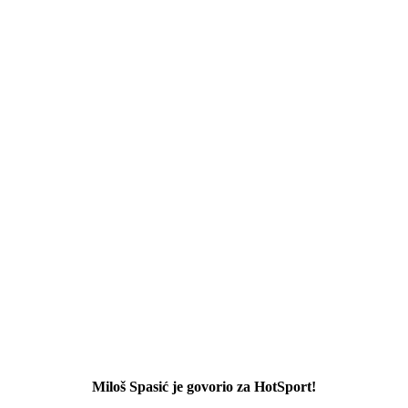
Miloš Spasić je govorio za HotSport!