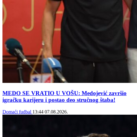
MEDO SE VRATIO U VOŠU: Medojević završio
igračku karijeru i postao deo stručnog štaba!
Domaći fudbal
13:44
07.08.2026.