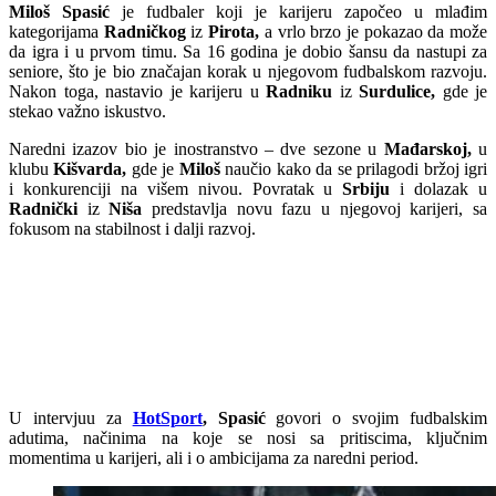
Miloš Spasić
je fudbaler koji je karijeru započeo u mlađim
kategorijama
Radničkog
iz
Pirota,
a vrlo brzo je pokazao da može
da igra i u prvom timu. Sa 16 godina je dobio šansu da nastupi za
seniore, što je bio značajan korak u njegovom fudbalskom razvoju.
Nakon toga, nastavio je karijeru u
Radniku
iz
Surdulice,
gde je
stekao važno iskustvo.
Naredni izazov bio je inostranstvo – dve sezone u
Mađarskoj,
u
klubu
Kišvarda,
gde je
Miloš
naučio kako da se prilagodi bržoj igri
i konkurenciji na višem nivou. Povratak u
Srbiju
i dolazak u
Radnički
iz
Niša
predstavlja novu fazu u njegovoj karijeri, sa
fokusom na stabilnost i dalji razvoj.
U intervjuu za
HotSport
, Spasić
govori o svojim fudbalskim
adutima, načinima na koje se nosi sa pritiscima, ključnim
momentima u karijeri, ali i o ambicijama za naredni period.