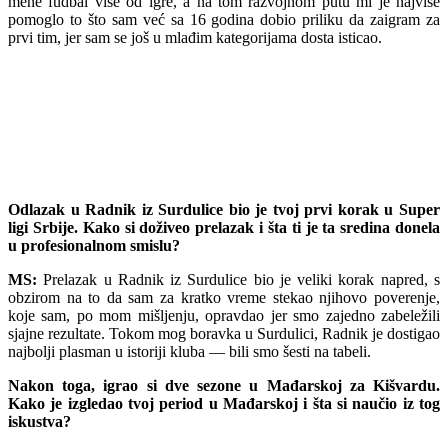
mene fudbal više od igre, a na tom razvojnom putu mi je najviše
pomoglo to što sam već sa 16 godina dobio priliku da zaigram za
prvi tim, jer sam se još u mlađim kategorijama dosta isticao.
Odlazak u Radnik iz Surdulice bio je tvoj prvi korak u Super
ligi Srbije. Kako si doživeo prelazak i šta ti je ta sredina donela
u profesionalnom smislu?
MS:
Prelazak u Radnik iz Surdulice bio je veliki korak napred, s
obzirom na to da sam za kratko vreme stekao njihovo poverenje,
koje sam, po mom mišljenju, opravdao jer smo zajedno zabeležili
sjajne rezultate. Tokom mog boravka u Surdulici, Radnik je dostigao
najbolji plasman u istoriji kluba — bili smo šesti na tabeli.
Nakon toga, igrao si dve sezone u Mađarskoj za Kišvardu.
Kako je izgledao tvoj period u Mađarskoj i šta si naučio iz tog
iskustva?