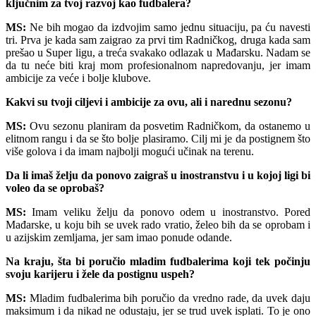
ključnim za tvoj razvoj kao fudbalera?
MS:
Ne bih mogao da izdvojim samo jednu situaciju, pa ću navesti
tri. Prva je kada sam zaigrao za prvi tim Radničkog, druga kada sam
prešao u Super ligu, a treća svakako odlazak u Mađarsku. Nadam se
da tu neće biti kraj mom profesionalnom napredovanju, jer imam
ambicije za veće i bolje klubove.
Kakvi su tvoji ciljevi i ambicije za ovu, ali i narednu sezonu?
MS:
Ovu sezonu planiram da posvetim Radničkom, da ostanemo u
elitnom rangu i da se što bolje plasiramo. Cilj mi je da postignem što
više golova i da imam najbolji mogući učinak na terenu.
Da li imaš želju da ponovo zaigraš u inostranstvu i u kojoj ligi bi
voleo da se oprobaš?
MS:
Imam veliku želju da ponovo odem u inostranstvo. Pored
Mađarske, u koju bih se uvek rado vratio, želeo bih da se oprobam i
u azijskim zemljama, jer sam imao ponude odande.
Na kraju, šta bi poručio mladim fudbalerima koji tek počinju
svoju karijeru i žele da postignu uspeh?
MS:
Mladim fudbalerima bih poručio da vredno rade, da uvek daju
maksimum i da nikad ne odustaju, jer se trud uvek isplati. To je ono