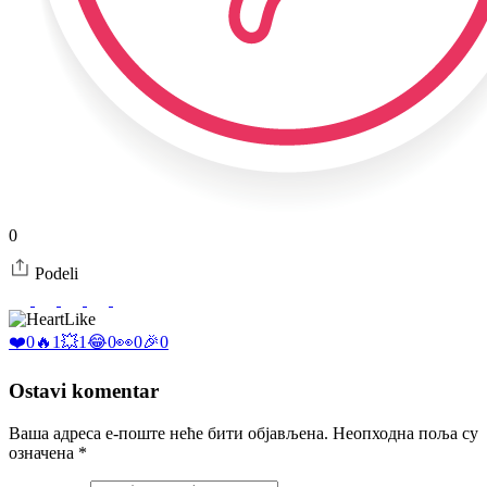
0
Podeli
Like
❤️
0
🔥
1
💥
1
😂
0
👀
0
🎉
0
Ostavi komentar
Ваша адреса е-поште неће бити објављена.
Неопходна поља су
означена
*