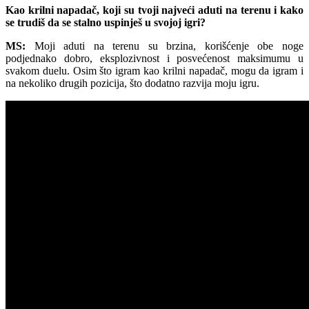
Kao krilni napadač, koji su tvoji najveći aduti na terenu i kako
se trudiš da se stalno uspinješ u svojoj igri?
MS:
Moji aduti na terenu su brzina, korišćenje obe noge
podjednako dobro, eksplozivnost i posvećenost maksimumu u
svakom duelu. Osim što igram kao krilni napadač, mogu da igram i
na nekoliko drugih pozicija, što dodatno razvija moju igru.