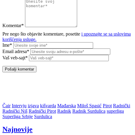
Komentar*
Pre nego što objavite komentare, posetite
i upoznajte se sa uslovima
korišćenja usluge.
Ime*
Email adresa*
Vaš veb-sajt*
Čair
Intervju
izjava
kišvarda
Mađarska
Miloš Spasić
Pirot
Radnički
Radnički Niš
Radnički Pirot
Radnik
Radnik Surdulica
superliga
Superliga Srbije
Surdulica
Najnovije