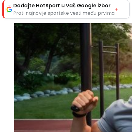
Dodajte HotSport u vaš Google izbor
+
Prati najnovije sportske vesti među prvima