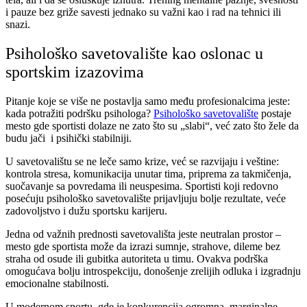
i pauze bez griže savesti jednako su važni kao i rad na tehnici ili
snazi.
Psihološko savetovalište kao oslonac u
sportskim izazovima
Pitanje koje se više ne postavlja samo među profesionalcima jeste:
kada potražiti podršku psihologa?
Psihološko savetovalište
postaje
mesto gde sportisti dolaze ne zato što su „slabi“, već zato što žele da
budu jači i psihički stabilniji.
U savetovalištu se ne leče samo krize, već se razvijaju i veštine:
kontrola stresa, komunikacija unutar tima, priprema za takmičenja,
suočavanje sa povredama ili neuspesima. Sportisti koji redovno
posećuju psihološko savetovalište prijavljuju bolje rezultate, veće
zadovoljstvo i dužu sportsku karijeru.
Jedna od važnih prednosti savetovališta jeste neutralan prostor –
mesto gde sportista može da izrazi sumnje, strahove, dileme bez
straha od osude ili gubitka autoriteta u timu. Ovakva podrška
omogućava bolju introspekciju, donošenje zrelijih odluka i izgradnju
emocionalne stabilnosti.
U modernom sportu, gde je konkurencija ogromna, marginalne