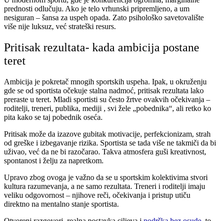
prednosti odlučuju. Ako je telo vrhunski pripremljeno, a um
nesiguran – šansa za uspeh opada. Zato psihološko savetovalište
više nije luksuz, već strateški resurs.
Pritisak rezultata- kada ambicija postane
teret
Ambicija je pokretač mnogih sportskih uspeha. Ipak, u okruženju
gde se od sportista očekuje stalna nadmoć, pritisak rezultata lako
preraste u teret. Mladi sportisti su često žrtve ovakvih očekivanja –
roditelji, treneri, publika, mediji , svi žele „pobednika“, ali retko ko
pita kako se taj pobednik oseća.
Pritisak može da izazove gubitak motivacije, perfekcionizam, strah
od greške i izbegavanje rizika. Sportista se tada više ne takmiči da bi
uživao, već da ne bi razočarao. Takva atmosfera guši kreativnost,
spontanost i želju za napretkom.
Upravo zbog ovoga je važno da se u sportskim kolektivima stvori
kultura razumevanja, a ne samo rezultata. Treneri i roditelji imaju
veliku odgovornost – njihove reči, očekivanja i pristup utiču
direktno na mentalno stanje sportista.
Otvoreni razgovori, realna postavka ciljeva i
podrška bez osude
, to