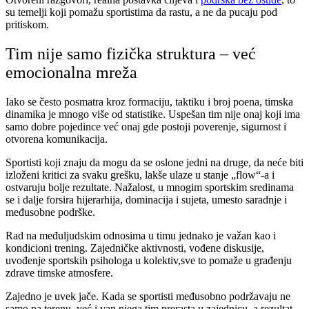
su temelji koji pomažu sportistima da rastu, a ne da pucaju pod
pritiskom.
Tim nije samo fizička struktura – već
emocionalna mreža
Iako se često posmatra kroz formaciju, taktiku i broj poena, timska
dinamika je mnogo više od statistike. Uspešan tim nije onaj koji ima
samo dobre pojedince već onaj gde postoji poverenje, sigurnost i
otvorena komunikacija.
Sportisti koji znaju da mogu da se oslone jedni na druge, da neće biti
izloženi kritici za svaku grešku, lakše ulaze u stanje „flow“-a i
ostvaruju bolje rezultate. Nažalost, u mnogim sportskim sredinama
se i dalje forsira hijerarhija, dominacija i sujeta, umesto saradnje i
međusobne podrške.
Rad na međuljudskim odnosima u timu jednako je važan kao i
kondicioni trening. Zajedničke aktivnosti, vođene diskusije,
uvođenje sportskih psihologa u kolektiv,sve to pomaže u građenju
zdrave timske atmosfere.
Zajedno je uvek jače. Kada se sportisti međusobno podržavaju ne
samo na terenu, već i van njega tim prerasta u zajednicu, a rezultat