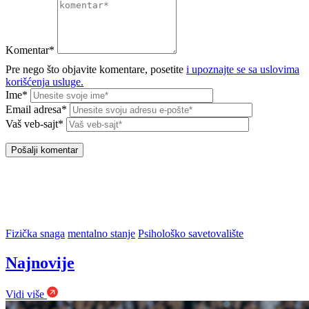
Komentar*
Pre nego što objavite komentare, posetite
i upoznajte se sa uslovima
korišćenja usluge.
Ime*
Email adresa*
Vaš veb-sajt*
Fizička snaga
mentalno stanje
Psihološko savetovalište
Najnovije
Vidi više