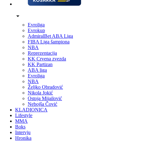
Evroliga
Evrokup
AdmiralBet ABA Liga
FIBA Liga šampiona
NBA
Reprezentacija
KK Crvena zvezda
KK Partizan
ABA liga
Evroliga
NBA
Željko Obradović
Nikola Jokić
Ostoja Mijailović
Nebojša Čović
KLADIONICA
Lifestyle
MMA
Boks
Intervju
Hronika