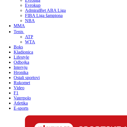
Evroliga
Evrokup
AdmiralBet ABA Liga
FIBA Liga šampiona
NBA
MMA
Tenis
ATP
WTA
Boks
Kladionica
Lifestyle
Odbojka
Intervju
Hronika
Ostali sportovi
Rukomet
Video
F1
Vaterpolo
Atletika
E-sports