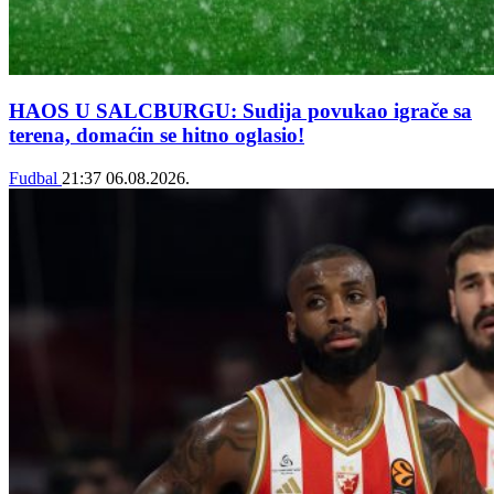
HAOS U SALCBURGU: Sudija povukao igrače sa
terena, domaćin se hitno oglasio!
Fudbal
21:37
06.08.2026.