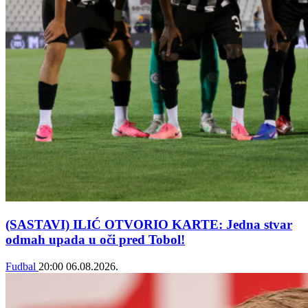
(SASTAVI) ILIĆ OTVORIO KARTE: Jedna stvar
odmah upada u oči pred Tobol!
Fudbal
20:00
06.08.2026.