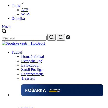
Tenis
ATP
WTA
Odbojka
Novo
Fudbal
Domaći fudbal
Evropske lige
Evrokupovi
Saudi Pro liga
Reprezentacija
Transferi