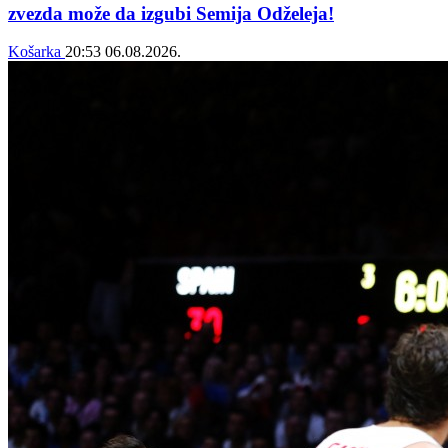
zvezda može da izgubi Semija Odželeja!
Košarka
20:53
06.08.2026.