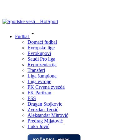
Fudbal
Domaći fudbal
Evropske lige
Evrokupovi
Saudi Pro liga
Reprezentacija
Transferi
Liga šampiona
Liga evrope
FK Crvena zvezda
FK Partizan
FSS
Dragan Stojkovic
Zvezdan Terzić
Aleksandar Mitrović
Predrag Mijatović
Luka Jović