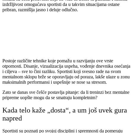
izdržljivost omogućava sportisti da u takvim situacijama ostane
pribran, razmišlja jasno i deluje odlučno.
Postoje različite tehnike koje pomažu u razvijanju ove vrste
otpornosti. Disanje, vizualizacija uspeha, vođenje dnevnika osećanja
i ciljeva – sve to čini razliku. Sportisti koji svesno rade na svom
mentalnom sklopu brže se oporavljaju od poraza, lakše ulaze u zonu
maksimalnih performansi i uspešnije se nose sa stresom.
Zato se danas sve češće postavlja pitanje: da li treninzi bez mentalne
pripreme uopšte mogu da se smatraju kompletnim?
Kada telo kaže „dosta“, a um još uvek gura
napred
Sportisti su poznati po svojoj disciplini i spremnosti da pomeraju