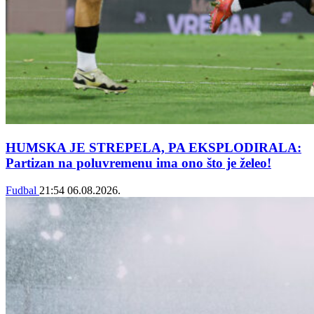
HUMSKA JE STREPELA, PA EKSPLODIRALA:
Partizan na poluvremenu ima ono što je želeo!
Fudbal
21:54
06.08.2026.