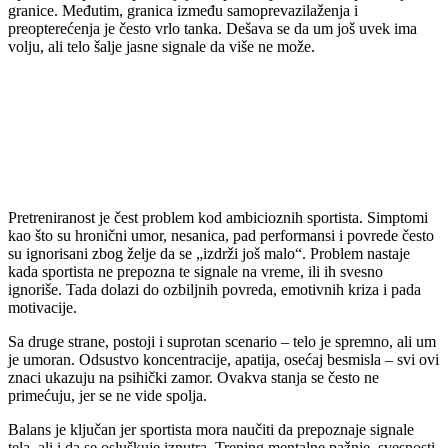
granice. Međutim, granica između samoprevazilaženja i
preopterećenja je često vrlo tanka. Dešava se da um još uvek ima
volju, ali telo šalje jasne signale da više ne može.
Pretreniranost je čest problem kod ambicioznih sportista. Simptomi
kao što su hronični umor, nesanica, pad performansi i povrede često
su ignorisani zbog želje da se „izdrži još malo“. Problem nastaje
kada sportista ne prepozna te signale na vreme, ili ih svesno
ignoriše. Tada dolazi do ozbiljnih povreda, emotivnih kriza i pada
motivacije.
Sa druge strane, postoji i suprotan scenario – telo je spremno, ali um
je umoran. Odsustvo koncentracije, apatija, osećaj besmisla – svi ovi
znaci ukazuju na psihički zamor. Ovakva stanja se često ne
primećuju, jer se ne vide spolja.
Balans je ključan jer sportista mora naučiti da prepoznaje signale
tela, ali i da se osluškuje iznutra. Trening mentalne pažnje, svesnosti