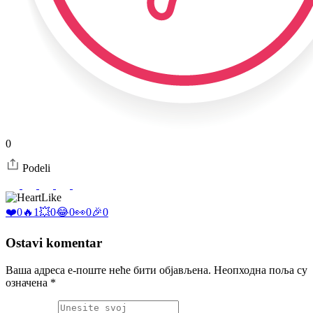
0
Podeli
Like
❤️
0
🔥
1
💥
0
😂
0
👀
0
🎉
0
Ostavi komentar
Ваша адреса е-поште неће бити објављена.
Неопходна поља су
означена
*