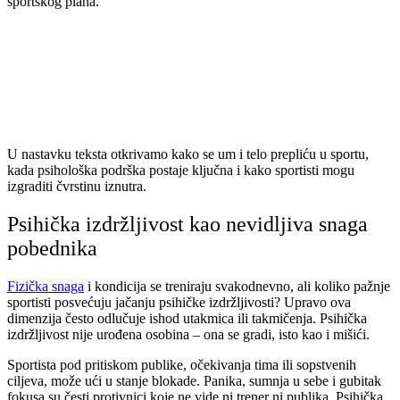
sportskog plana.
U nastavku teksta otkrivamo kako se um i telo prepliću u sportu,
kada psihološka podrška postaje ključna i kako sportisti mogu
izgraditi čvrstinu iznutra.
Psihička izdržljivost kao nevidljiva snaga
pobednika
Fizička snaga
i kondicija se treniraju svakodnevno, ali koliko pažnje
sportisti posvećuju jačanju psihičke izdržljivosti? Upravo ova
dimenzija često odlučuje ishod utakmica ili takmičenja. Psihička
izdržljivost nije urođena osobina – ona se gradi, isto kao i mišići.
Sportista pod pritiskom publike, očekivanja tima ili sopstvenih
ciljeva, može ući u stanje blokade. Panika, sumnja u sebe i gubitak
fokusa su česti protivnici koje ne vide ni trener ni publika. Psihička