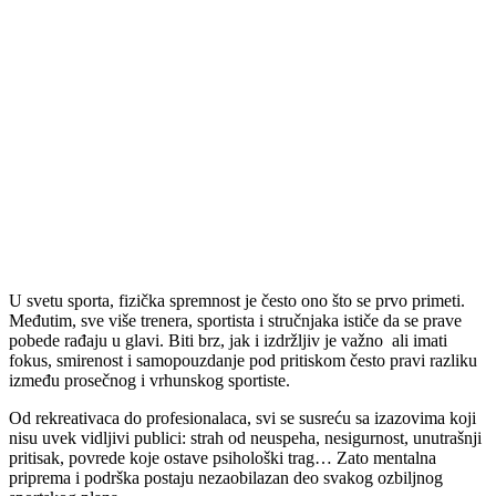
U svetu sporta, fizička spremnost je često ono što se prvo primeti.
Međutim, sve više trenera, sportista i stručnjaka ističe da se prave
pobede rađaju u glavi. Biti brz, jak i izdržljiv je važno ali imati
fokus, smirenost i samopouzdanje pod pritiskom često pravi razliku
između prosečnog i vrhunskog sportiste.
Od rekreativaca do profesionalaca, svi se susreću sa izazovima koji
nisu uvek vidljivi publici: strah od neuspeha, nesigurnost, unutrašnji
pritisak, povrede koje ostave psihološki trag… Zato mentalna
priprema i podrška postaju nezaobilazan deo svakog ozbiljnog