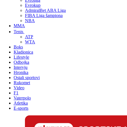
Evroliga
Evrokup
AdmiralBet ABA Liga
FIBA Liga šampiona
NBA
MMA
Tenis
ATP
WTA
Boks
Kladionica
Lifestyle
Odbojka
Intervju
Hronika
Ostali sportovi
Rukomet
Video
F1
Vaterpolo
Atletika
E-sports