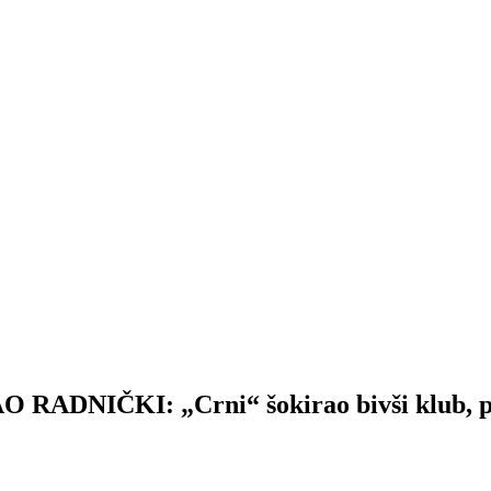
NIČKI: „Crni“ šokirao bivši klub, pa V