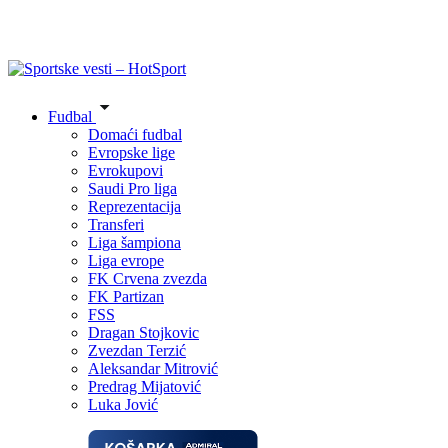
Fudbal
Domaći fudbal
Evropske lige
Evrokupovi
Saudi Pro liga
Reprezentacija
Transferi
Liga šampiona
Liga evrope
FK Crvena zvezda
FK Partizan
FSS
Dragan Stojkovic
Zvezdan Terzić
Aleksandar Mitrović
Predrag Mijatović
Luka Jović