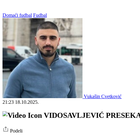
Domaći fudbal
Fudbal
Vukašin Cvetković
21:23
18.10.2025.
VIDOSAVLJEVIĆ PRESEKAO RAD
Podeli