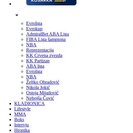
Evroliga
Evrokup
AdmiralBet ABA Liga
FIBA Liga šampiona
NBA
Reprezentacija
KK Crvena zvezda
KK Partizan
ABA liga
Evroliga
NBA
Željko Obradović
Nikola Jokić
Ostoja Mijailović
Nebojša Čović
KLADIONICA
Lifestyle
MMA
Boks
Intervju
Hronika