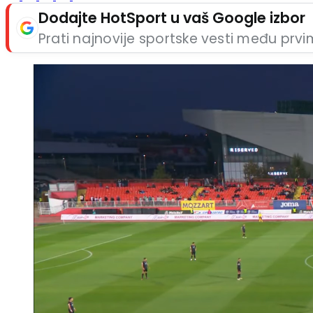
Dodajte HotSport u vaš Google izbor
Prati najnovije sportske vesti među prv