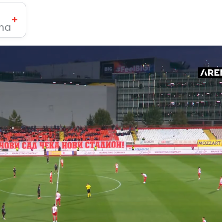
+
ima