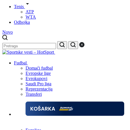
Tenis
ATP
WTA
Odbojka
Novo
Fudbal
Domaći fudbal
Evropske lige
Evrokupovi
Saudi Pro liga
Reprezentacija
Transferi