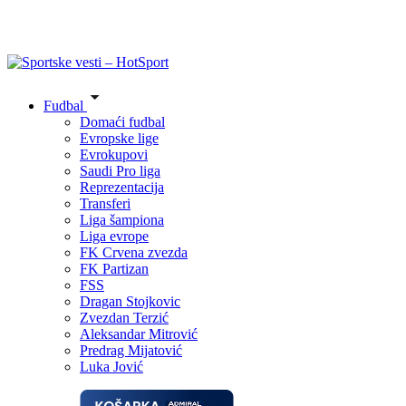
Fudbal
Domaći fudbal
Evropske lige
Evrokupovi
Saudi Pro liga
Reprezentacija
Transferi
Liga šampiona
Liga evrope
FK Crvena zvezda
FK Partizan
FSS
Dragan Stojkovic
Zvezdan Terzić
Aleksandar Mitrović
Predrag Mijatović
Luka Jović