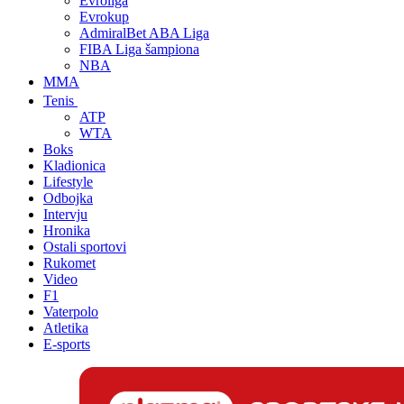
Evroliga
Evrokup
AdmiralBet ABA Liga
FIBA Liga šampiona
NBA
MMA
Tenis
ATP
WTA
Boks
Kladionica
Lifestyle
Odbojka
Intervju
Hronika
Ostali sportovi
Rukomet
Video
F1
Vaterpolo
Atletika
E-sports