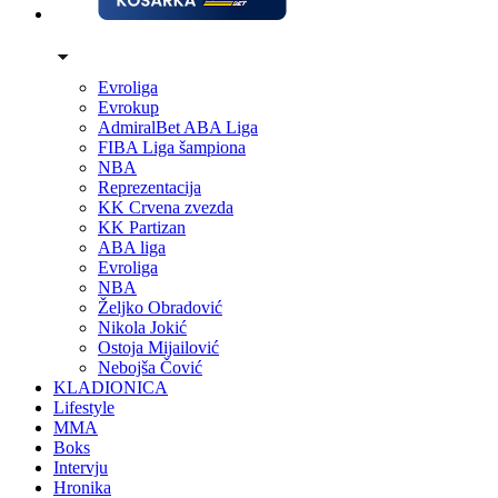
Evroliga
Evrokup
AdmiralBet ABA Liga
FIBA Liga šampiona
NBA
Reprezentacija
KK Crvena zvezda
KK Partizan
ABA liga
Evroliga
NBA
Željko Obradović
Nikola Jokić
Ostoja Mijailović
Nebojša Čović
KLADIONICA
Lifestyle
MMA
Boks
Intervju
Hronika