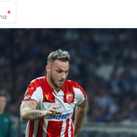
+
ima