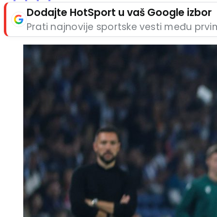
Dodajte HotSport u vaš Google izbor
Prati najnovije sportske vesti među prv