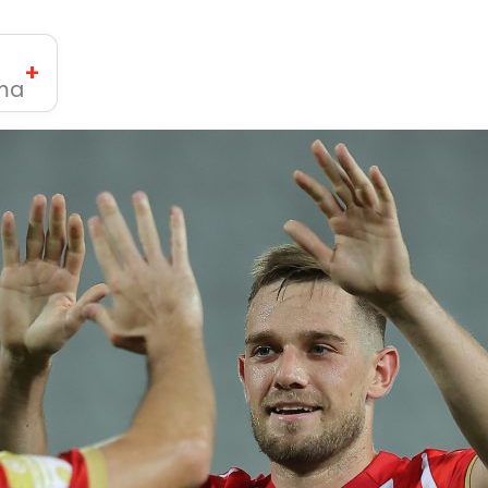
+
ima