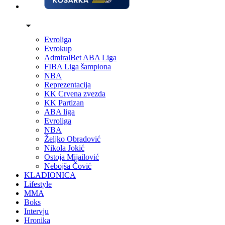
Evroliga
Evrokup
AdmiralBet ABA Liga
FIBA Liga šampiona
NBA
Reprezentacija
KK Crvena zvezda
KK Partizan
ABA liga
Evroliga
NBA
Željko Obradović
Nikola Jokić
Ostoja Mijailović
Nebojša Čović
KLADIONICA
Lifestyle
MMA
Boks
Intervju
Hronika