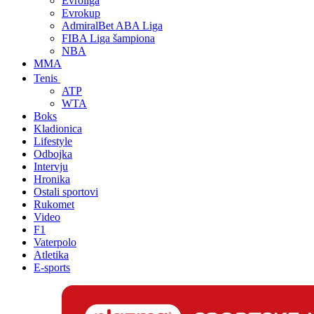
Evroliga
Evrokup
AdmiralBet ABA Liga
FIBA Liga šampiona
NBA
MMA
Tenis
ATP
WTA
Boks
Kladionica
Lifestyle
Odbojka
Intervju
Hronika
Ostali sportovi
Rukomet
Video
F1
Vaterpolo
Atletika
E-sports