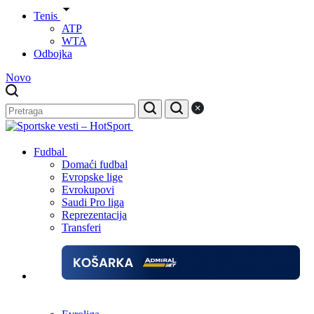
Tenis
ATP
WTA
Odbojka
Novo
Fudbal
Domaći fudbal
Evropske lige
Evrokupovi
Saudi Pro liga
Reprezentacija
Transferi