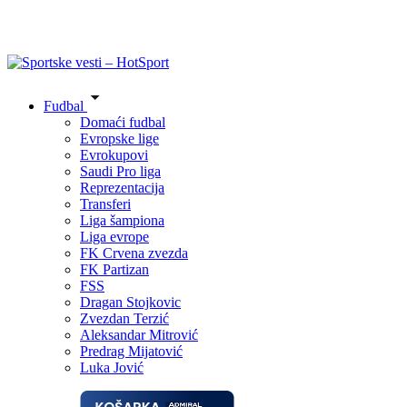
Fudbal
Domaći fudbal
Evropske lige
Evrokupovi
Saudi Pro liga
Reprezentacija
Transferi
Liga šampiona
Liga evrope
FK Crvena zvezda
FK Partizan
FSS
Dragan Stojkovic
Zvezdan Terzić
Aleksandar Mitrović
Predrag Mijatović
Luka Jović