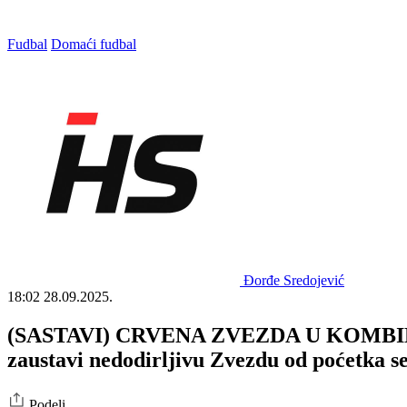
Fudbal
Domaći fudbal
Đorđe Sredojević
18:02
28.09.2025.
(SASTAVI) CRVENA ZVEZDA U KOMBIN
zaustavi nedodirljivu Zvezdu od poćetka s
Podeli