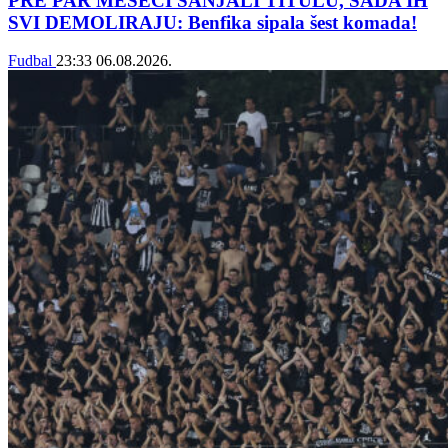
PRE PAR MESECI SANJALI TITULU, SADA IH
SVI DEMOLIRAJU: Benfika sipala šest komada!
Fudbal
23:33
06.08.2026.