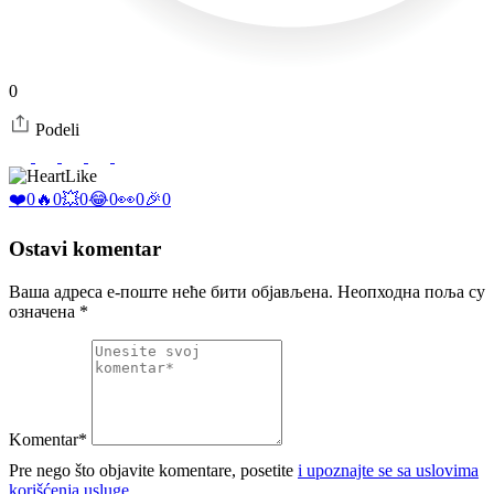
0
Podeli
Like
❤️
0
🔥
0
💥
0
😂
0
👀
0
🎉
0
Ostavi komentar
Ваша адреса е-поште неће бити објављена.
Неопходна поља су
означена
*
Komentar*
Pre nego što objavite komentare, posetite
i upoznajte se sa uslovima
korišćenja usluge.