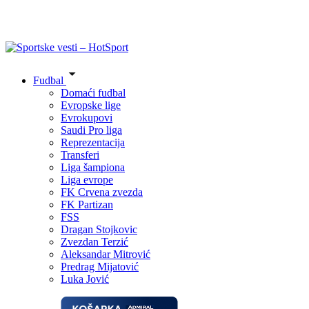
Fudbal
Domaći fudbal
Evropske lige
Evrokupovi
Saudi Pro liga
Reprezentacija
Transferi
Liga šampiona
Liga evrope
FK Crvena zvezda
FK Partizan
FSS
Dragan Stojkovic
Zvezdan Terzić
Aleksandar Mitrović
Predrag Mijatović
Luka Jović