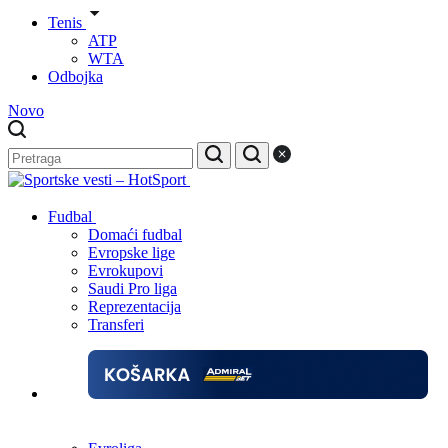
Tenis
ATP
WTA
Odbojka
Novo
Fudbal
Domaći fudbal
Evropske lige
Evrokupovi
Saudi Pro liga
Reprezentacija
Transferi