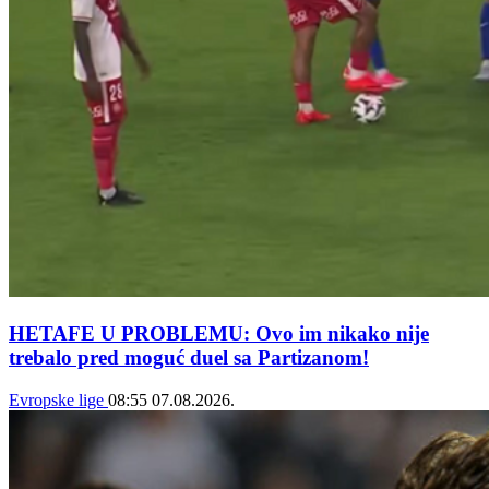
HETAFE U PROBLEMU: Ovo im nikako nije
trebalo pred moguć duel sa Partizanom!
Evropske lige
08:55
07.08.2026.