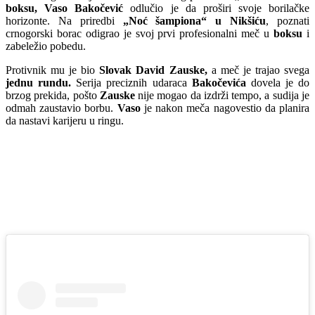
boksu, Vaso Bakočević
odlučio je da proširi svoje borilačke
horizonte. Na priredbi
„Noć šampiona“
u Nikšiću
, poznati
crnogorski borac odigrao je svoj prvi profesionalni meč u
boksu
i
zabeležio pobedu.
Protivnik mu je bio
Slovak David Zauske,
a meč je trajao svega
jednu rundu.
Serija preciznih udaraca
Bakočevića
dovela je do
brzog prekida, pošto
Zauske
nije mogao da izdrži tempo, a sudija je
odmah zaustavio borbu.
Vaso
je nakon meča nagovestio da planira
da nastavi karijeru u ringu.