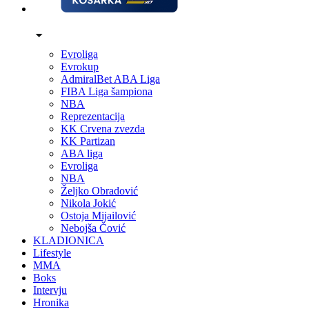
Evroliga
Evrokup
AdmiralBet ABA Liga
FIBA Liga šampiona
NBA
Reprezentacija
KK Crvena zvezda
KK Partizan
ABA liga
Evroliga
NBA
Željko Obradović
Nikola Jokić
Ostoja Mijailović
Nebojša Čović
KLADIONICA
Lifestyle
MMA
Boks
Intervju
Hronika