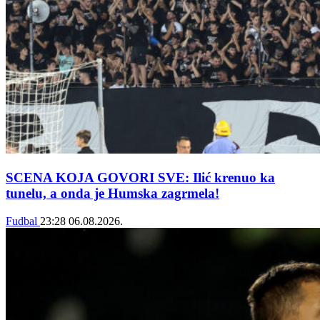
SCENA KOJA GOVORI SVE: Ilić krenuo ka
tunelu, a onda je Humska zagrmela!
Fudbal
23:28
06.08.2026.