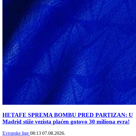
HETAFE SPREMA BOMBU PRED PARTIZAN: U
Madrid stiže vezista plaćen gotovo 30 miliona evra!
Evropske lige
08:13
07.08.2026.