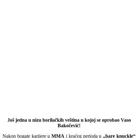
Još jedna u nizu borilačkih veština u kojoj se oprobao Vaso
Bakočević!
Nakon bogate karijere u
MMA
i kraćeg perioda u
„bare knuckle“