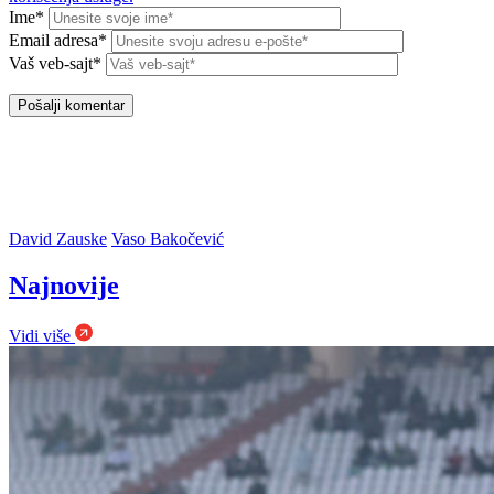
Ime*
Email adresa*
Vaš veb-sajt*
David Zauske
Vaso Bakočević
Najnovije
Vidi više