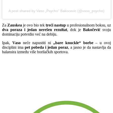
A post shared by Vaso „Psycho“ Bakocevic (@vaso_psycho)
Za
Zauskea
je ovo bio tek
treći nastup
u profesionalnom boksu, uz
dva poraza i jedan nerešen rezultat
, dok je
Bakočević
svoju
dominaciju potvrdio već na debiju.
Ipak,
Vaso
neće napustiti ni
„bare knuckle“ borbe
– u ovoj
disciplini ima
pet pobeda i jedan poraz
, a jasno je da nastavlja da
balansira između više borilačkih sportova.