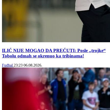
ILIĆ NIJE MOGAO DA PREĆUTI: Posle „trojke“
Tobolu odmah se okrenuo ka tribinama!
Fudbal
23:23
06.08.2026.