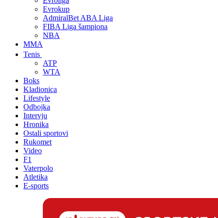
Evroliga
Evrokup
AdmiralBet ABA Liga
FIBA Liga šampiona
NBA
MMA
Tenis
ATP
WTA
Boks
Kladionica
Lifestyle
Odbojka
Intervju
Hronika
Ostali sportovi
Rukomet
Video
F1
Vaterpolo
Atletika
E-sports