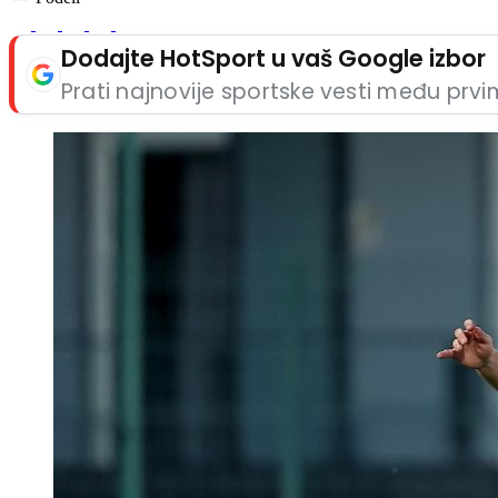
Dodajte HotSport u vaš Google izbor
Prati najnovije sportske vesti među prv