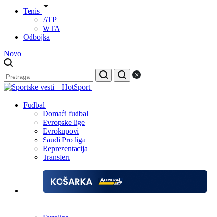
Tenis
ATP
WTA
Odbojka
Novo
Fudbal
Domaći fudbal
Evropske lige
Evrokupovi
Saudi Pro liga
Reprezentacija
Transferi