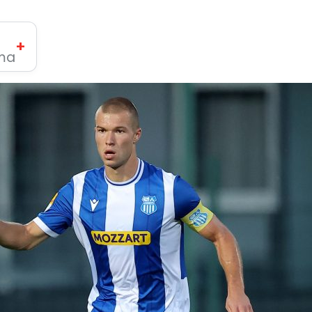
+
ima