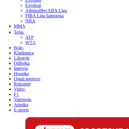
Evroliga
Evrokup
AdmiralBet ABA Liga
FIBA Liga šampiona
NBA
MMA
Tenis
ATP
WTA
Boks
Kladionica
Lifestyle
Odbojka
Intervju
Hronika
Ostali sportovi
Rukomet
Video
F1
Vaterpolo
Atletika
E-sports