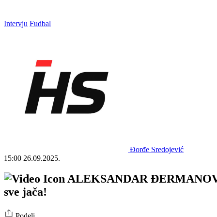
Intervju
Fudbal
Đorđe Sredojević
15:00
26.09.2025.
ALEKSANDAR ĐERMANOVIĆ ZA 
sve jača!
Podeli