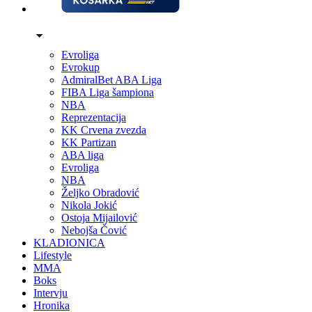
Evroliga
Evrokup
AdmiralBet ABA Liga
FIBA Liga šampiona
NBA
Reprezentacija
KK Crvena zvezda
KK Partizan
ABA liga
Evroliga
NBA
Željko Obradović
Nikola Jokić
Ostoja Mijailović
Nebojša Čović
KLADIONICA
Lifestyle
MMA
Boks
Intervju
Hronika