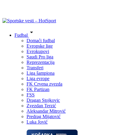
Fudbal
Domaći fudbal
Evropske lige
Evrokupovi
Saudi Pro liga
Reprezentacija
Transferi
Liga šampiona
Liga evrope
FK Crvena zvezda
FK Partizan
FSS
Dragan Stojkovic
Zvezdan Terzić
Aleksandar Mitrović
Predrag Mijatović
Luka Jović