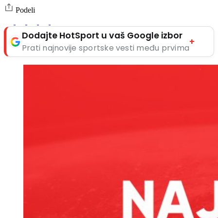
Podeli
Dodajte HotSport u vaš Google izbor
+
Prati najnovije sportske vesti među prvima