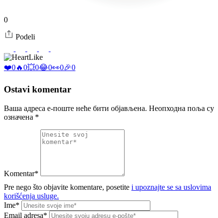
0
Podeli
Like
❤️
0
🔥
0
💥
0
😂
0
👀
0
🎉
0
Ostavi komentar
Ваша адреса е-поште неће бити објављена.
Неопходна поља су
означена
*
Komentar*
Pre nego što objavite komentare, posetite
i upoznajte se sa uslovima
korišćenja usluge.
Ime*
Email adresa*