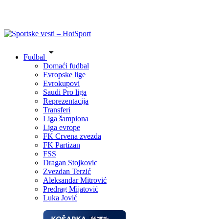
Fudbal
Domaći fudbal
Evropske lige
Evrokupovi
Saudi Pro liga
Reprezentacija
Transferi
Liga šampiona
Liga evrope
FK Crvena zvezda
FK Partizan
FSS
Dragan Stojkovic
Zvezdan Terzić
Aleksandar Mitrović
Predrag Mijatović
Luka Jović