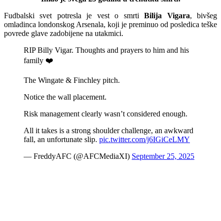
Fudbalski svet potresla je vest o smrti
Bilija Vigara
, bivšeg
omladinca londonskog Arsenala, koji je preminuo od posledica teške
povrede glave zadobijene na utakmici.
RIP Billy Vigar. Thoughts and prayers to him and his
family ❤️
The Wingate & Finchley pitch.
Notice the wall placement.
Risk management clearly wasn’t considered enough.
All it takes is a strong shoulder challenge, an awkward
fall, an unfortunate slip.
pic.twitter.com/j6IGiCeLMY
— FreddyAFC (@AFCMediaXI)
September 25, 2025