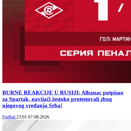
BURNE REAKCIJE U RUSIJI: Albanac potpisao
za Spartak, navijači žestoko protestovali zbog
njegovog vređanja Srba!
Fudbal
23:01
07.08.2026.