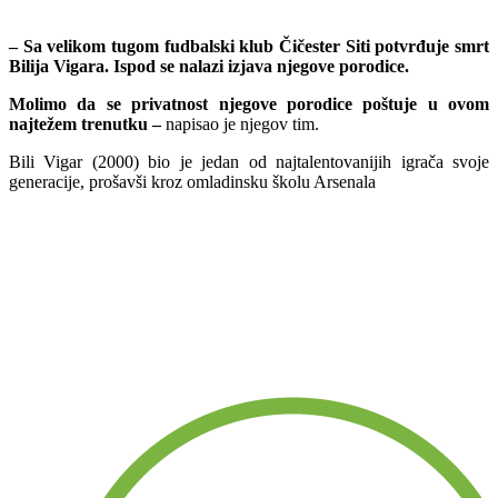
– Sa velikom tugom fudbalski klub Čičester Siti potvrđuje smrt
Bilija Vigara. Ispod se nalazi izjava njegove porodice.
Molimo da se privatnost njegove porodice poštuje u ovom
najtežem trenutku –
napisao je njegov tim.
Bili Vigar (2000) bio je jedan od najtalentovanijih igrača svoje
generacije, prošavši kroz omladinsku školu Arsenala