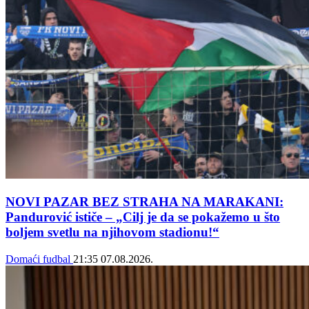
NOVI PAZAR BEZ STRAHA NA MARAKANI:
Pandurović ističe – „Cilj je da se pokažemo u što
boljem svetlu na njihovom stadionu!“
Domaći fudbal
21:35
07.08.2026.