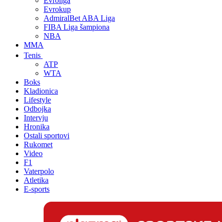
Evroliga
Evrokup
AdmiralBet ABA Liga
FIBA Liga šampiona
NBA
MMA
Tenis
ATP
WTA
Boks
Kladionica
Lifestyle
Odbojka
Intervju
Hronika
Ostali sportovi
Rukomet
Video
F1
Vaterpolo
Atletika
E-sports