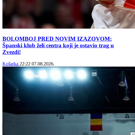
BOLOMBOJ PRED NOVIM IZAZOVOM:
Španski klub želi centra koji je ostavio trag u
Zvezdi!
Košarka
22:22
07.08.2026.