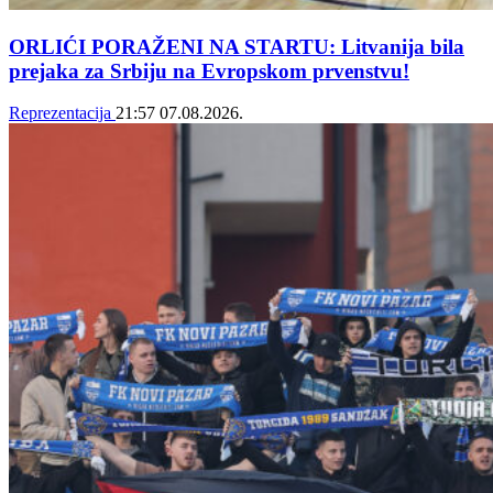
ORLIĆI PORAŽENI NA STARTU: Litvanija bila
prejaka za Srbiju na Evropskom prvenstvu!
Reprezentacija
21:57
07.08.2026.