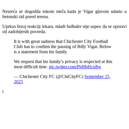
Nesreća se dogodila tokom meča kada je Vigar glavom udario u
betonski zid pored terena.
Uprkos brzoj reakciji lekara, mladi fudbaler nije uspeo da se oporavi
od zadobijenih povreda.
It is with great sadness that Chichester City Football
Club has to confirm the passing of Billy Vigar. Below
is a statement from his family.
We request that his family’s privacy is respected at this
most difficult time.
pic.twitter.com/Pl49bHcnBg
— Chichester City FC (@ChiCityFC)
September 25,
2025
i