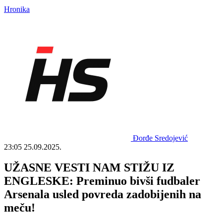
Hronika
Đorđe Sredojević
23:05
25.09.2025.
UŽASNE VESTI NAM STIŽU IZ
ENGLESKE: Preminuo bivši fudbaler
Arsenala usled povreda zadobijenih na
meču!