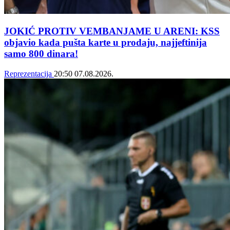
JOKIĆ PROTIV VEMBANJAME U ARENI: KSS
objavio kada pušta karte u prodaju, najjeftinija
samo 800 dinara!
Reprezentacija
20:50
07.08.2026.