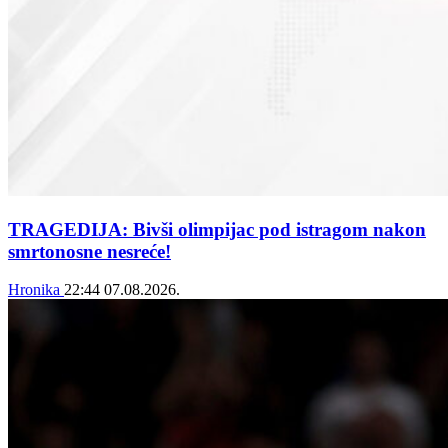
TRAGEDIJA: Bivši olimpijac pod istragom nakon
smrtonosne nesreće!
Hronika
22:44
07.08.2026.