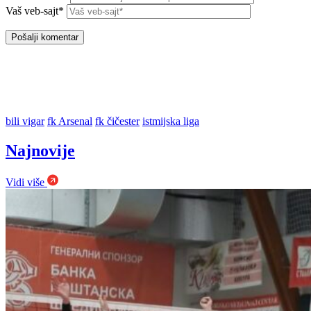
Vaš veb-sajt*
bili vigar
fk Arsenal
fk čičester
istmijska liga
Najnovije
Vidi više