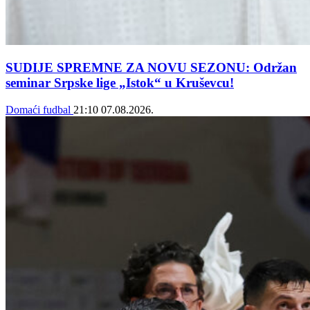
SUDIJE SPREMNE ZA NOVU SEZONU: Održan
seminar Srpske lige „Istok“ u Kruševcu!
Domaći fudbal
21:10
07.08.2026.