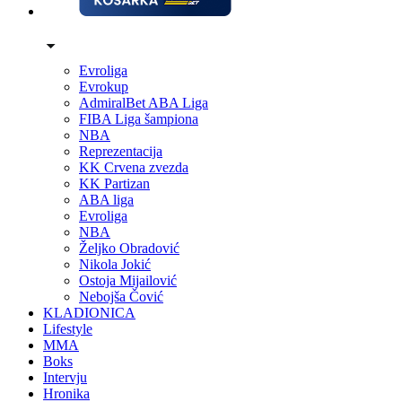
Evroliga
Evrokup
AdmiralBet ABA Liga
FIBA Liga šampiona
NBA
Reprezentacija
KK Crvena zvezda
KK Partizan
ABA liga
Evroliga
NBA
Željko Obradović
Nikola Jokić
Ostoja Mijailović
Nebojša Čović
KLADIONICA
Lifestyle
MMA
Boks
Intervju
Hronika