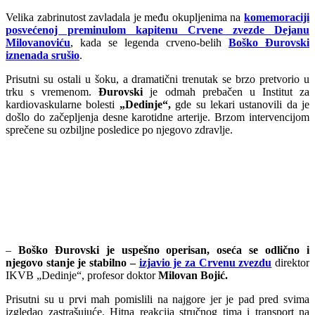
Velika zabrinutost zavladala je među okupljenima na
komemoraciji
posvećenoj preminulom kapitenu Crvene zvezde Dejanu
Milovanoviću
, kada se legenda crveno-belih
Boško Đurovski
iznenada srušio
.
Prisutni su ostali u šoku, a dramatični trenutak se brzo pretvorio u
trku s vremenom.
Đurovski
je odmah prebačen u Institut za
kardiovaskularne bolesti
„Dedinje“,
gde su lekari ustanovili da je
došlo do začepljenja desne karotidne arterije. Brzom intervencijom
sprečene su ozbiljne posledice po njegovo zdravlje.
–
Boško Đurovski je uspešno operisan, oseća se odlično i
njegovo stanje je stabilno –
izjavio je za Crvenu zvezdu
direktor
IKVB „Dedinje“, profesor doktor
Milovan Bojić.
Prisutni su u prvi mah pomislili na najgore jer je pad pred svima
izgledao zastrašujuće. Hitna reakcija stručnog tima i transport na