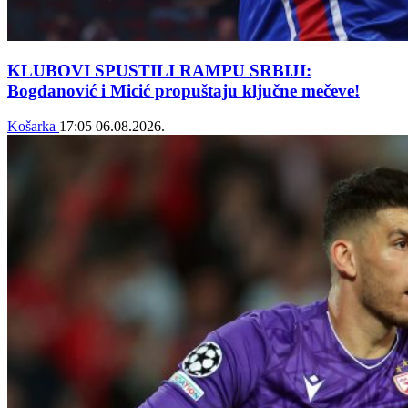
KLUBOVI SPUSTILI RAMPU SRBIJI:
Bogdanović i Micić propuštaju ključne mečeve!
Košarka
17:05
06.08.2026.