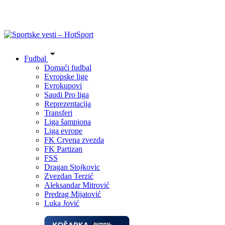
Fudbal
Domaći fudbal
Evropske lige
Evrokupovi
Saudi Pro liga
Reprezentacija
Transferi
Liga šampiona
Liga evrope
FK Crvena zvezda
FK Partizan
FSS
Dragan Stojkovic
Zvezdan Terzić
Aleksandar Mitrović
Predrag Mijatović
Luka Jović