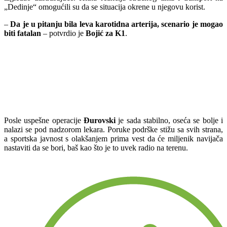
„Dedinje“ omogućili su da se situacija okrene u njegovu korist.
–
Da je u pitanju bila leva karotidna arterija, scenario je mogao
biti fatalan
– potvrdio je
Bojić za K1
.
Posle uspešne operacije
Đurovski
je sada stabilno, oseća se bolje i
nalazi se pod nadzorom lekara. Poruke podrške stižu sa svih strana,
a sportska javnost s olakšanjem prima vest da će miljenik navijača
nastaviti da se bori, baš kao što je to uvek radio na terenu.