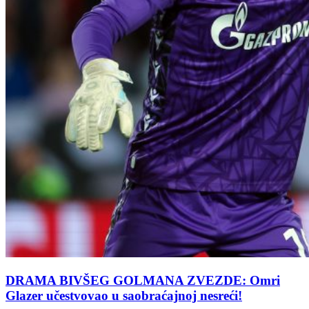
DRAMA BIVŠEG GOLMANA ZVEZDE: Omri
Glazer učestvovao u saobraćajnoj nesreći!