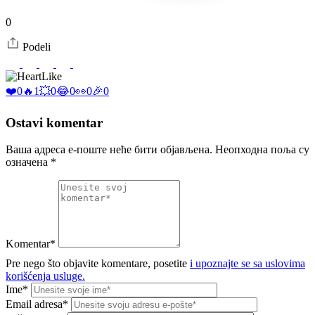
0
Podeli
Like
❤️
0
🔥
1
💥
0
😂
0
👀
0
🎉
0
Ostavi komentar
Ваша адреса е-поште неће бити објављена.
Неопходна поља су
означена
*
Komentar*
Pre nego što objavite komentare, posetite
i upoznajte se sa uslovima
korišćenja usluge.
Ime*
Email adresa*