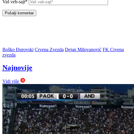
Vaš veb-sajt*
Boško Đurovski
Crvena Zvezda
Dejan Milovanović
FK Crvena
zvezda
Najnovije
Vidi više