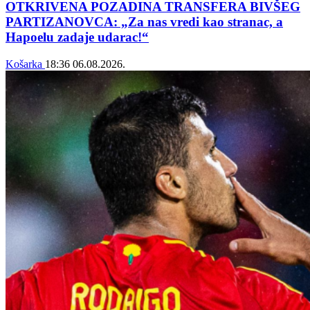
OTKRIVENA POZADINA TRANSFERA BIVŠEG
PARTIZANOVCA: „Za nas vredi kao stranac, a
Hapoelu zadaje udarac!“
Košarka
18:36
06.08.2026.