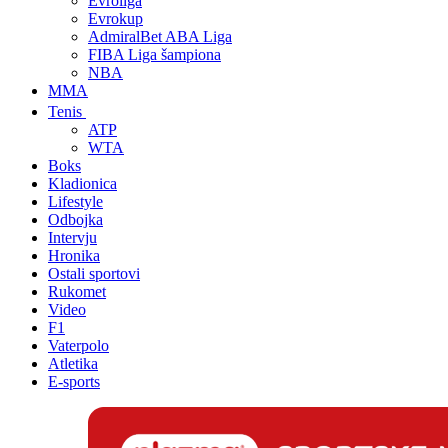
Evroliga
Evrokup
AdmiralBet ABA Liga
FIBA Liga šampiona
NBA
MMA
Tenis
ATP
WTA
Boks
Kladionica
Lifestyle
Odbojka
Intervju
Hronika
Ostali sportovi
Rukomet
Video
F1
Vaterpolo
Atletika
E-sports