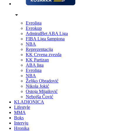
Evroliga
Evrokup
AdmiralBet ABA Liga
FIBA Liga šampiona
NBA
Reprezentacija
KK Crvena zvezda
KK Partizan
ABA liga
Evroliga
NBA
Željko Obradović
Nikola Jokić
Ostoja Mijailović
Nebojša Čović
KLADIONICA
Lifestyle
MMA
Boks
Intervju
Hronika