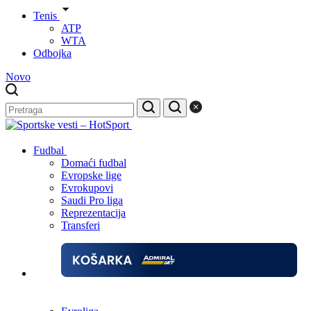
Tenis
ATP
WTA
Odbojka
Novo
Fudbal
Domaći fudbal
Evropske lige
Evrokupovi
Saudi Pro liga
Reprezentacija
Transferi