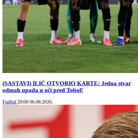
(SASTAVI) ILIĆ OTVORIO KARTE: Jedna stvar
odmah upada u oči pred Tobol!
Fudbal
20:00
06.08.2026.