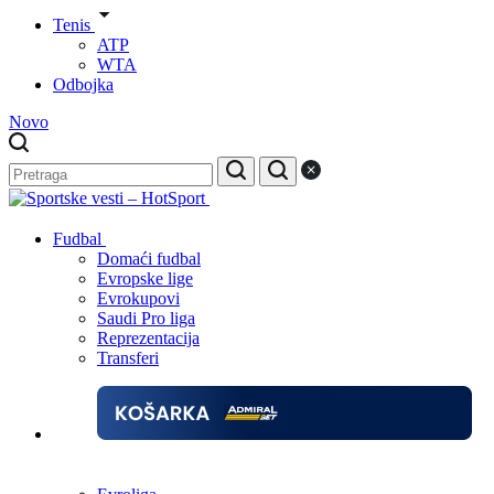
Tenis
ATP
WTA
Odbojka
Novo
Fudbal
Domaći fudbal
Evropske lige
Evrokupovi
Saudi Pro liga
Reprezentacija
Transferi