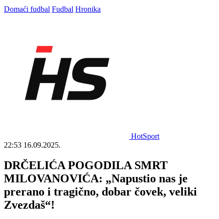
Domaći fudbal
Fudbal
Hronika
HotSport
22:53
16.09.2025.
DRČELIĆA POGODILA SMRT
MILOVANOVIĆA: „Napustio nas je
prerano i tragično, dobar čovek, veliki
Zvezdaš“!