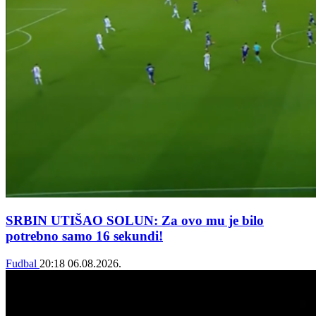
SRBIN UTIŠAO SOLUN: Za ovo mu je bilo
potrebno samo 16 sekundi!
Fudbal
20:18
06.08.2026.