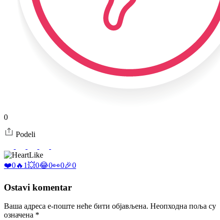
0
Podeli
Like
❤️
0
🔥
1
💥
0
😂
0
👀
0
🎉
0
Ostavi komentar
Ваша адреса е-поште неће бити објављена.
Неопходна поља су
означена
*