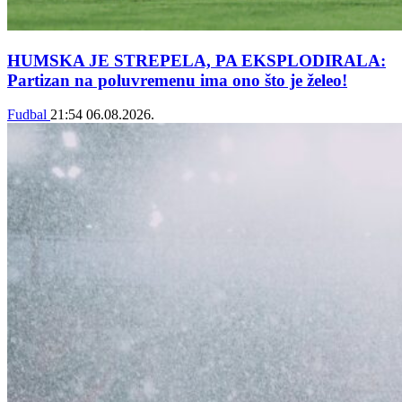
HUMSKA JE STREPELA, PA EKSPLODIRALA:
Partizan na poluvremenu ima ono što je želeo!
Fudbal
21:54
06.08.2026.