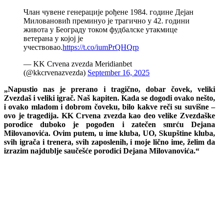
Члан чувене генерације рођене 1984. године Дејан
Миловановић преминуо је трагично у 42. години
живота у Београду током фудбалске утакмице
ветерана у којој је
учествовао.
https://t.co/iumPrQHQrp
— KK Crvena zvezda Meridianbet
(@kkcrvenazvezda)
September 16, 2025
„Napustio nas je prerano i tragično, dobar čovek, veliki
Zvezdaš i veliki igrač. Naš kapiten. Kada se dogodi ovako nešto,
i ovako mladom i dobrom čoveku, bilo kakve reči su suvišne –
ovo je tragedija. KK Crvena zvezda kao deo velike Zvezdaške
porodice duboko je pogođen i zatečen smrću Dejana
Milovanovića. Ovim putem, u ime kluba, UO, Skupštine kluba,
svih igrača i trenera, svih zaposlenih, i moje lično ime, želim da
izrazim najdublje saučešće porodici Dejana Milovanovića.“