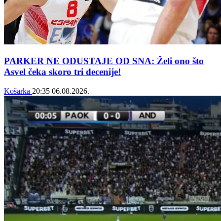
PARKER NE ODUSTAJE OD SNA: Želi ono što
Asvel čeka skoro tri decenije!
Košarka
20:35
06.08.2026.