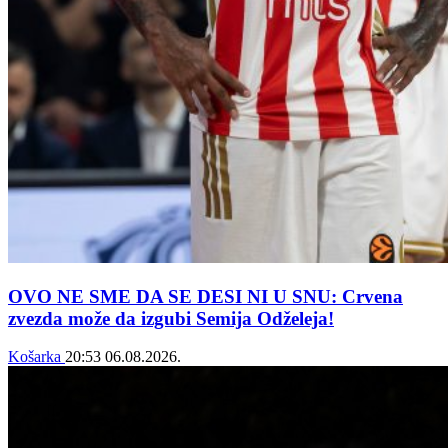
OVO NE SME DA SE DESI NI U SNU: Crvena
zvezda može da izgubi Semija Odželeja!
Košarka
20:53
06.08.2026.