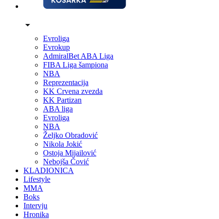
Evroliga
Evrokup
AdmiralBet ABA Liga
FIBA Liga šampiona
NBA
Reprezentacija
KK Crvena zvezda
KK Partizan
ABA liga
Evroliga
NBA
Željko Obradović
Nikola Jokić
Ostoja Mijailović
Nebojša Čović
KLADIONICA
Lifestyle
MMA
Boks
Intervju
Hronika