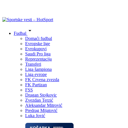
Fudbal
Domaći fudbal
Evropske lige
Evrokupovi
Saudi Pro liga
Reprezentacija
Transferi
Liga šampiona
Liga evrope
FK Crvena zvezda
FK Partizan
FSS
Dragan Stojkovic
Zvezdan Terzić
Aleksandar Mitrović
Predrag Mijatović
Luka Jović