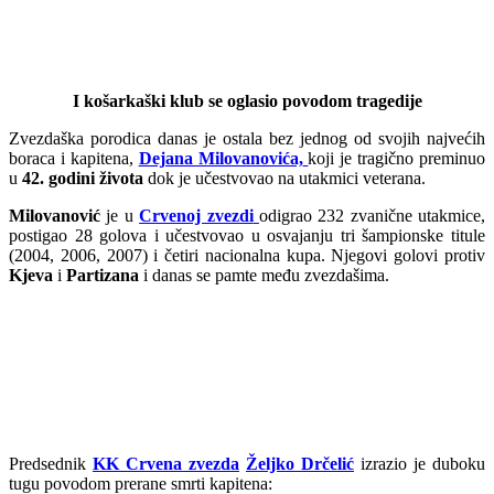
I košarkaški klub se oglasio povodom tragedije
Zvezdaška porodica danas je ostala bez jednog od svojih najvećih
boraca i kapitena,
Dejana Milovanovića,
koji je tragično preminuo
u
42. godini života
dok je učestvovao na utakmici veterana.
Milovanović
je u
Crvenoj zvezdi
odigrao 232 zvanične utakmice,
postigao 28 golova i učestvovao u osvajanju tri šampionske titule
(2004, 2006, 2007) i četiri nacionalna kupa. Njegovi golovi protiv
Kjeva
i
Partizana
i danas se pamte među zvezdašima.
Predsednik
KK Crvena zvezda
Željko Drčelić
izrazio je duboku
tugu povodom prerane smrti kapitena: