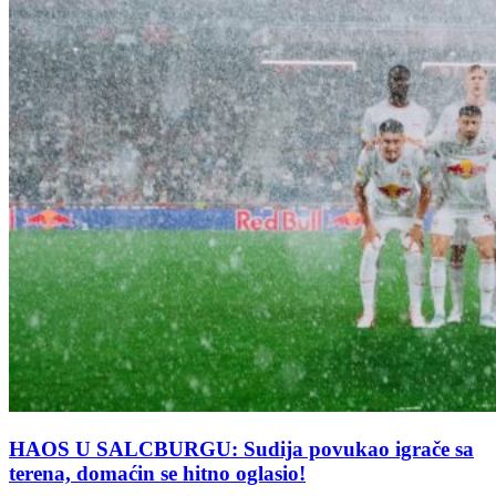
HAOS U SALCBURGU: Sudija povukao igrače sa
terena, domaćin se hitno oglasio!