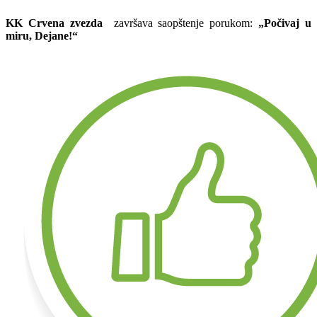
KK Crvena zvezda
završava saopštenje porukom:
„Počivaj u
miru, Dejane!“