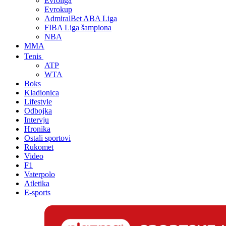
Evroliga
Evrokup
AdmiralBet ABA Liga
FIBA Liga šampiona
NBA
MMA
Tenis
ATP
WTA
Boks
Kladionica
Lifestyle
Odbojka
Intervju
Hronika
Ostali sportovi
Rukomet
Video
F1
Vaterpolo
Atletika
E-sports