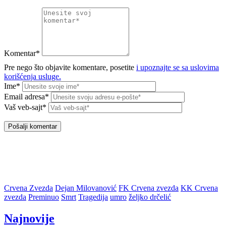
Komentar*
Pre nego što objavite komentare, posetite
i upoznajte se sa uslovima
korišćenja usluge.
Ime*
Email adresa*
Vaš veb-sajt*
Crvena Zvezda
Dejan Milovanović
FK Crvena zvezda
KK Crvena
zvezda
Preminuo
Smrt
Tragedija
umro
željko drčelić
Najnovije