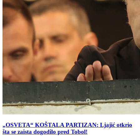
„OSVETA“ KOŠTALA PARTIZAN: Ljajić otkrio
šta se zaista dogodilo pred Tobol!