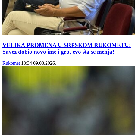
VELIKA PROMENA U SRPSKOM RUKOMETU:
Savez dobio novo ime i grb, evo šta se menja!
Rukomet
13:34
09.08.2026.