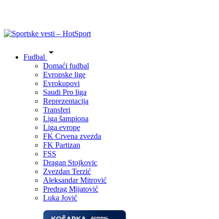
Fudbal
Domaći fudbal
Evropske lige
Evrokupovi
Saudi Pro liga
Reprezentacija
Transferi
Liga šampiona
Liga evrope
FK Crvena zvezda
FK Partizan
FSS
Dragan Stojkovic
Zvezdan Terzić
Aleksandar Mitrović
Predrag Mijatović
Luka Jović