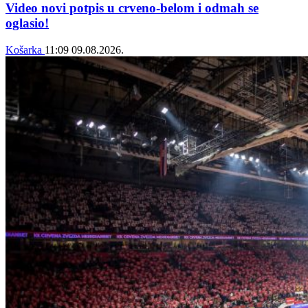
Video novi potpis u crveno-belom i odmah se
oglasio!
Košarka
11:09
09.08.2026.