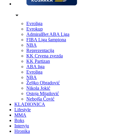
Evroliga
Evrokup
AdmiralBet ABA Liga
FIBA Liga šampiona
NBA
Reprezentacija
KK Crvena zvezda
KK Partizan
ABA liga
Evroliga
NBA
Željko Obradović
Nikola Jokić
Ostoja Mijailović
Nebojša Čović
KLADIONICA
Lifestyle
MMA
Boks
Intervju
Hronika