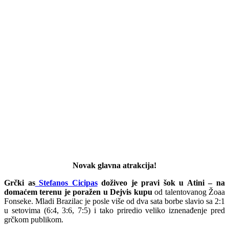
Novak glavna atrakcija!
Grčki as
Stefanos Cicipas
doživeo je pravi šok u Atini – na
domaćem terenu je poražen u Dejvis kupu
od talentovanog Žoaa
Fonseke. Mladi Brazilac je posle više od dva sata borbe slavio sa 2:1
u setovima (6:4, 3:6, 7:5) i tako priredio veliko iznenađenje pred
grčkom publikom.