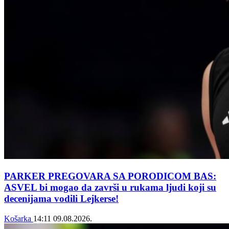
PARKER PREGOVARA SA PORODICOM BAS:
ASVEL bi mogao da završi u rukama ljudi koji su
decenijama vodili Lejkerse!
Košarka
14:11
09.08.2026.