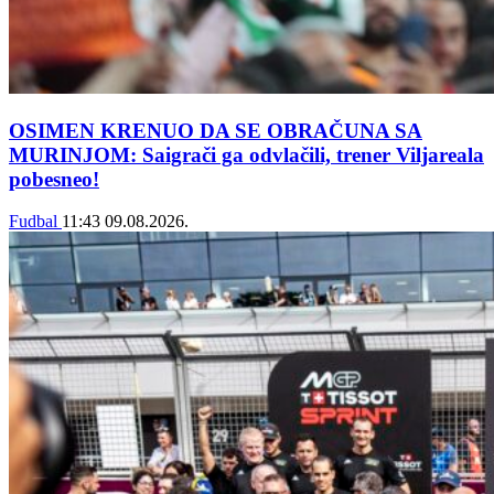
OSIMEN KRENUO DA SE OBRAČUNA SA
MURINJOM: Saigrači ga odvlačili, trener Viljareala
pobesneo!
Fudbal
11:43
09.08.2026.