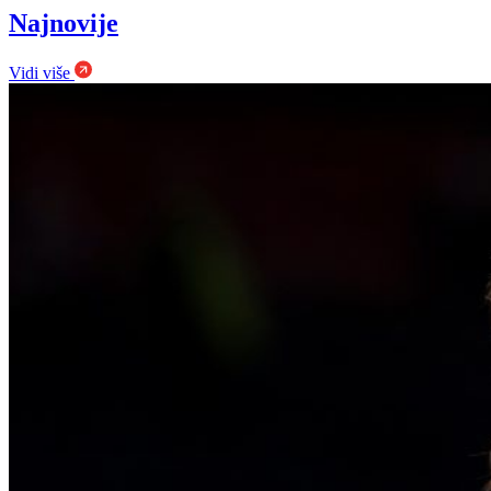
Najnovije
Vidi više