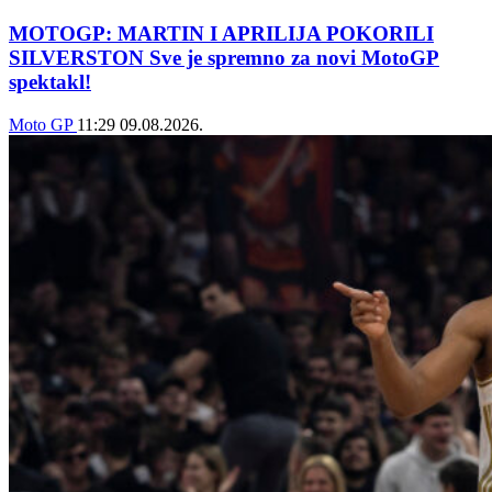
MOTOGP: MARTIN I APRILIJA POKORILI
SILVERSTON Sve je spremno za novi MotoGP
spektakl!
Moto GP
11:29
09.08.2026.