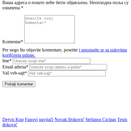
Ваша адреса е-поште неће бити објављена.
Неопходна поља су
означена
*
Komentar*
Pre nego što objavite komentare, posetite
i upoznajte se sa uslovima
korišćenja usluge.
Ime*
Email adresa*
Vaš veb-sajt*
Dejvis Kup
Fanovi
navijači
Novak Đoković
Stefanos Cicipas
Tenis
đoković