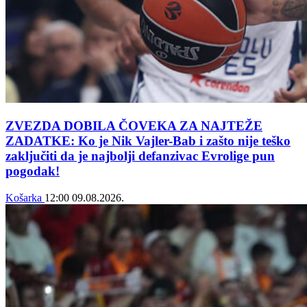
ZVEZDA DOBILA ČOVEKA ZA NAJTEŽE
ZADATKE: Ko je Nik Vajler-Bab i zašto nije teško
zaključiti da je najbolji defanzivac Evrolige pun
pogodak!
Košarka
12:00
09.08.2026.