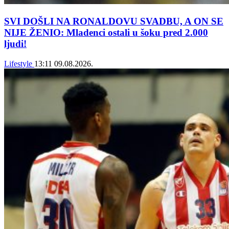
SVI DOŠLI NA RONALDOVU SVADBU, A ON SE
NIJE ŽENIO: Mladenci ostali u šoku pred 2.000
ljudi!
Lifestyle
13:11
09.08.2026.