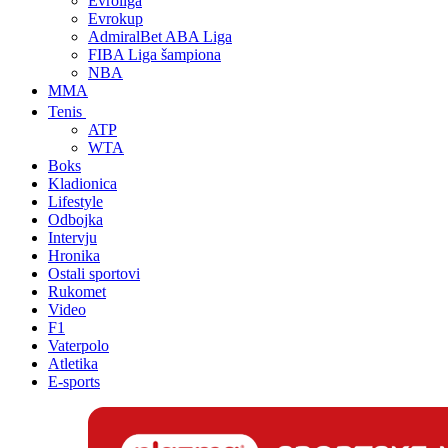
Evroliga
Evrokup
AdmiralBet ABA Liga
FIBA Liga šampiona
NBA
MMA
Tenis
ATP
WTA
Boks
Kladionica
Lifestyle
Odbojka
Intervju
Hronika
Ostali sportovi
Rukomet
Video
F1
Vaterpolo
Atletika
E-sports