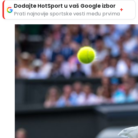
Dodajte HotSport u vaš Google izbor
+
Prati najnovije sportske vesti među prvima