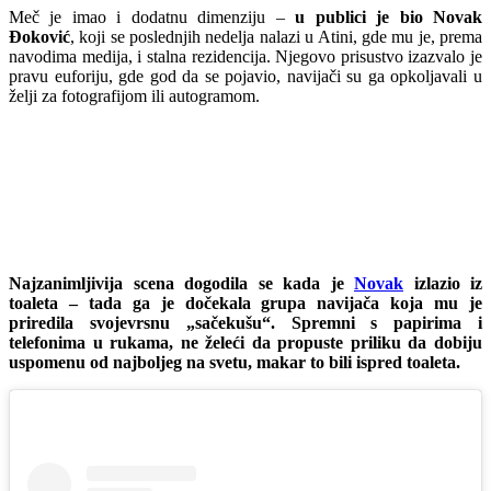
Meč je imao i dodatnu dimenziju –
u publici je bio Novak
Đoković
, koji se poslednjih nedelja nalazi u Atini, gde mu je, prema
navodima medija, i stalna rezidencija. Njegovo prisustvo izazvalo je
pravu euforiju, gde god da se pojavio, navijači su ga opkoljavali u
želji za fotografijom ili autogramom.
Najzanimljivija scena dogodila se kada je
Novak
izlazio iz
toaleta – tada ga je dočekala grupa navijača koja mu je
priredila svojevrsnu „sačekušu“. Spremni s papirima i
telefonima u rukama, ne želeći da propuste priliku da dobiju
uspomenu od najboljeg na svetu, makar to bili ispred toaleta.