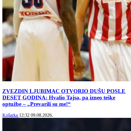
ZVEZDIN LJUBIMAC OTVORIO DUŠU POSLE
DESET GODINA: Hvalio Tajsa, pa izneo teške
optužbe – „Prevarili su me!“
Košarka
12:32
09.08.2026.