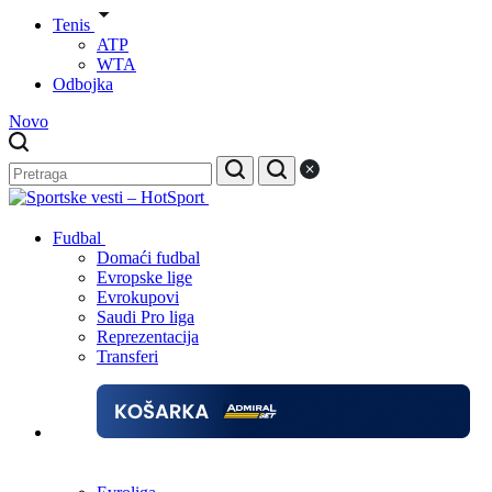
Tenis
ATP
WTA
Odbojka
Novo
Fudbal
Domaći fudbal
Evropske lige
Evrokupovi
Saudi Pro liga
Reprezentacija
Transferi