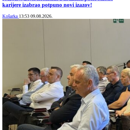
karijere izabrao potpuno novi izazov!
Košarka
13:53
09.08.2026.