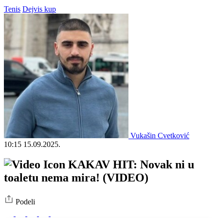
Tenis
Dejvis kup
Vukašin Cvetković
10:15
15.09.2025.
KAKAV HIT: Novak ni u
toaletu nema mira! (VIDEO)
Podeli