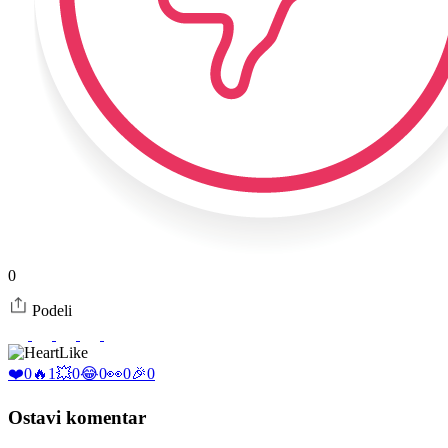
0
Podeli
Like
❤️
0
🔥
1
💥
0
😂
0
👀
0
🎉
0
Ostavi komentar