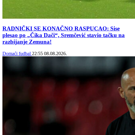
RADNIČKI SE KONAČNO RASPUCAO: Sise
plesao po „Čika Dači“, Sremčević stavio tačku na
razbijanje Zemuna!
Domaći fudbal
22:55
08.08.2026.