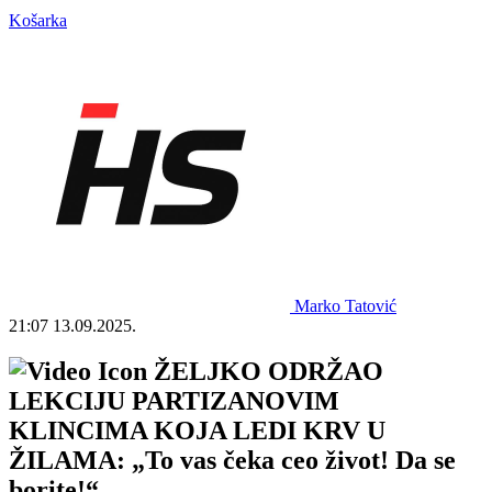
Košarka
Marko Tatović
21:07
13.09.2025.
ŽELJKO ODRŽAO
LEKCIJU PARTIZANOVIM
KLINCIMA KOJA LEDI KRV U
ŽILAMA: „To vas čeka ceo život! Da se
borite!“