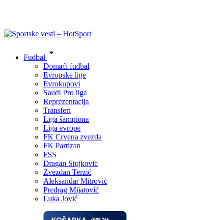
Fudbal
Domaći fudbal
Evropske lige
Evrokupovi
Saudi Pro liga
Reprezentacija
Transferi
Liga šampiona
Liga evrope
FK Crvena zvezda
FK Partizan
FSS
Dragan Stojkovic
Zvezdan Terzić
Aleksandar Mitrović
Predrag Mijatović
Luka Jović