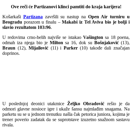
Ove reči će Partizanovi klinci pamtiti do kraja karijera!
Košarkaši
Partizana
završili su nastup na
Open Air turniru u
Beogradu
porazom u finalu –
Makabi iz Tel Aviva bio je bolji i
slavio rezultatom 103:96
.
U redovima crno-belih najviše se istakao
Vašington
sa 18 poena,
odmah iza njega bio je
Milton
sa 16, dok su
Bošnjaković
(13),
Braun
(12),
Mijailović
(11) i
Parker
(10) takođe dali značajan
doprinos.
U poslednjoj deonici utakmice
Željko Obradović
rešio je da
odmori glavne nosioce igre i ukaže šansu najmlađim snagama. Na
parketu su se u jednom trenutku našla čak petorica juniora, kojima je
trener poverio zadatak da se suprotstave izuzetno snažnom sastavu
rivala.