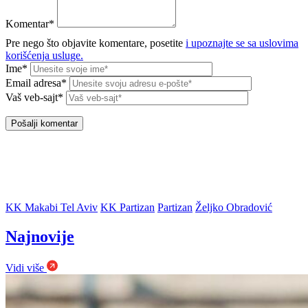
Komentar*
Pre nego što objavite komentare, posetite
i upoznajte se sa uslovima
korišćenja usluge.
Ime*
Email adresa*
Vaš veb-sajt*
KK Makabi Tel Aviv
KK Partizan
Partizan
Željko Obradović
Najnovije
Vidi više