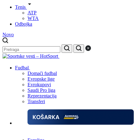
Tenis
ATP
WTA
Odbojka
Novo
Fudbal
Domaći fudbal
Evropske lige
Evrokupovi
Saudi Pro liga
Reprezentacija
Transferi