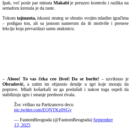
Ipak, već posle par minuta
Makabi
je preuzeo kontrolu i razlika na
semaforu krenula je da raste.
Tokom
tajmauta,
iskusni strateg se obratio svojim mladim igračima
– podigao ton, ali sa jasnom namerom da ih motiviše i prenese
lekciju koja prevazilazi samu utakmicu.
–
Alooo! To vas čeka ceo život! Da se borite!
– uzviknuo je
Obradović,
a zatim im objasnio detalje u igri koje moraju da
poprave. Mladi košarkaši su ga poslušali i nakon toga uspeli da
stabilizuju igru i smanje prednost rivala.
Žoc vrištao na Partizanovu decu
pic.twitter.com/EONTKz0SGv
— FantomBeograda (@FantomBeograda)
September
13, 2025