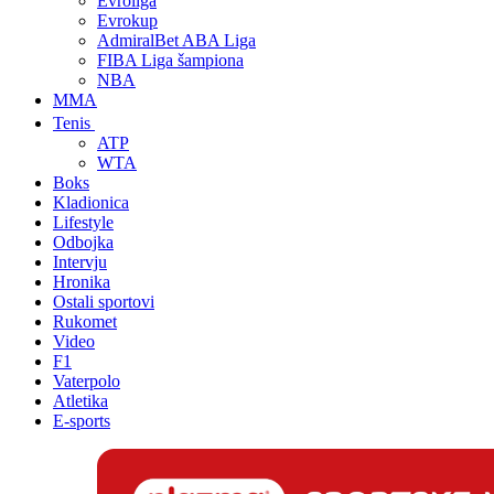
Evroliga
Evrokup
AdmiralBet ABA Liga
FIBA Liga šampiona
NBA
MMA
Tenis
ATP
WTA
Boks
Kladionica
Lifestyle
Odbojka
Intervju
Hronika
Ostali sportovi
Rukomet
Video
F1
Vaterpolo
Atletika
E-sports