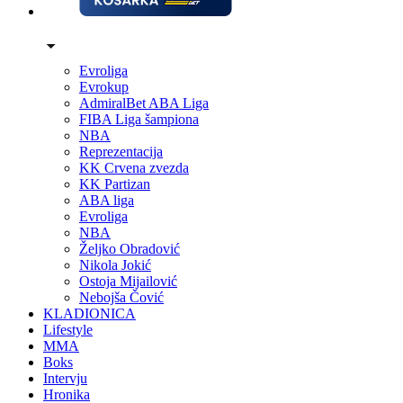
Evroliga
Evrokup
AdmiralBet ABA Liga
FIBA Liga šampiona
NBA
Reprezentacija
KK Crvena zvezda
KK Partizan
ABA liga
Evroliga
NBA
Željko Obradović
Nikola Jokić
Ostoja Mijailović
Nebojša Čović
KLADIONICA
Lifestyle
MMA
Boks
Intervju
Hronika