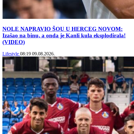
NOLE NAPRAVIO ŠOU U HERCEG NOVOM:
Izašao na binu, a onda je Kanli kula eksplodirala!
(VIDEO)
Lifestyle
08:19
09.08.2026.