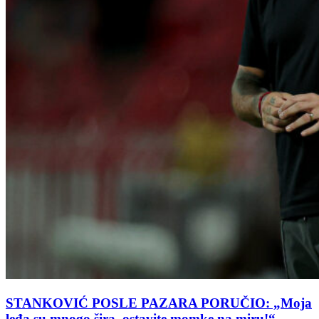
STANKOVIĆ POSLE PAZARA PORUČIO: „Moja
leđa su mnogo šira, ostavite momke na miru!“