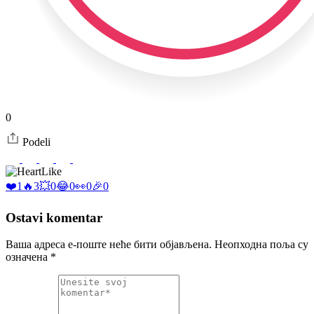
0
Podeli
Like
❤️
1
🔥
3
💥
0
😂
0
👀
0
🎉
0
Ostavi komentar
Ваша адреса е-поште неће бити објављена.
Неопходна поља су
означена
*