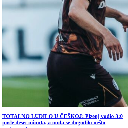
TOTALNO LUDILO U ČEŠKOJ: Plzenj vodio 3:0
posle deset minuta, a onda se dogodilo nešto