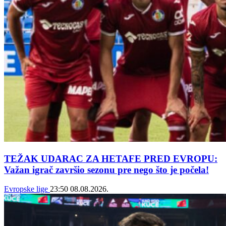
TEŽAK UDARAC ZA HETAFE PRED EVROPU:
Važan igrač završio sezonu pre nego što je počela!
Evropske lige
23:50
08.08.2026.