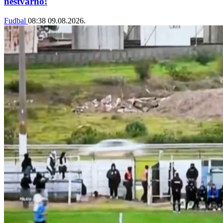
nestvarno!
Fudbal
08:38
09.08.2026.