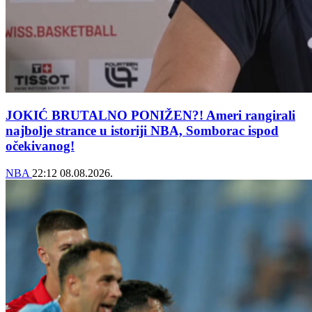
JOKIĆ BRUTALNO PONIŽEN?! Ameri rangirali
najbolje strance u istoriji NBA, Somborac ispod
očekivanog!
NBA
22:12
08.08.2026.