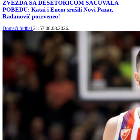
ZVEZDA SA DESETORICOM SAČUVALA
POBEDU: Katai i Enem srušili Novi Pazar,
Radanović pocrveneo!
Domaći fudbal
21:57
08.08.2026.