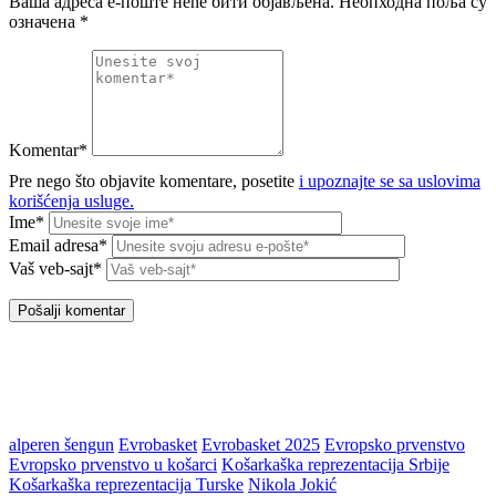
Ваша адреса е-поште неће бити објављена.
Неопходна поља су
означена
*
Komentar*
Pre nego što objavite komentare, posetite
i upoznajte se sa uslovima
korišćenja usluge.
Ime*
Email adresa*
Vaš veb-sajt*
alperen šengun
Evrobasket
Evrobasket 2025
Evropsko prvenstvo
Evropsko prvenstvo u košarci
Košarkaška reprezentacija Srbije
Košarkaška reprezentacija Turske
Nikola Jokić