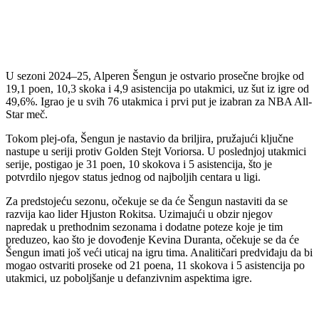
U sezoni 2024
–25,
Alperen
Š
engu
n
je ostvario
prose
čne
brojke od
19,1 poen, 10,3 skoka i 4,9 asistencija po utakmici, uz šut iz igre od
49,6%. Igrao je u svih 76 utakmica i prvi put je izabran za NBA All-
Star meč.
Tokom
plej-ofa
,
Šengu
n
je nastavio da briljira, pru
žajući ključne
nastupe u seriji protiv Golden Stejt
Voriorsa
. U
poslednjoj
utakmici
serije, postigao je 31 poen, 10 skokova i 5 asistencija, što je
potvrdilo njegov status jednog od najboljih centara u ligi.
Za predstojeću sezonu, očekuje se da će
Šengu
n
nastaviti da se
razvija kao lider Hjuston
Rokitsa
. Uzimaju
ći u obzir njegov
napredak u prethodnim sezonama i dodatne poteze koje je tim
preduzeo, kao što je dovođenje Kevina
Duranta
, očekuje se da će
Šengu
n
imati jo
š veći uticaj na igru tima. Analitičari predviđaju da bi
mogao ostvariti
proseke
od 21 poena, 11 skokova i 5 asistencija po
utakmici, uz poboljšanje u defanzivnim aspektima igre.