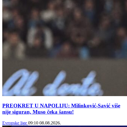
PREOKRET U NAPOLIJU: Milinković-Savić više
nije siguran, Muso čeka šansu!
Evropske lige
09:10
08.08.2026.