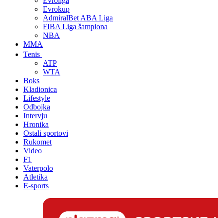
Evroliga
Evrokup
AdmiralBet ABA Liga
FIBA Liga šampiona
NBA
MMA
Tenis
ATP
WTA
Boks
Kladionica
Lifestyle
Odbojka
Intervju
Hronika
Ostali sportovi
Rukomet
Video
F1
Vaterpolo
Atletika
E-sports