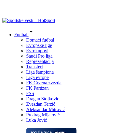
Fudbal
Domaći fudbal
Evropske lige
Evrokupovi
Saudi Pro liga
Reprezentacija
Transferi
Liga šampiona
Liga evrope
FK Crvena zvezda
FK Partizan
FSS
Dragan Stojkovic
Zvezdan Terzić
Aleksandar Mitrović
Predrag Mijatović
Luka Jović