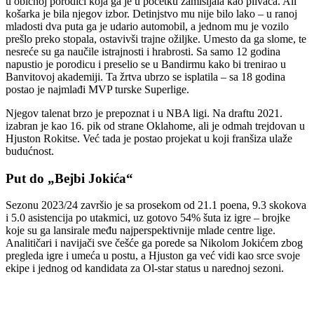
u običnoj porodici koja ga je u početku zamišljala kao plivača. Ali
košarka je bila njegov izbor.
Detinjstvo
mu nije bilo lako
– u ranoj
mladosti dva puta ga je udario automobil, a jednom mu je vozilo
pre
šlo
preko
stopala, ostavivši trajne ožiljke. Umesto da ga slome, te
nesreće su ga naučile istrajnosti i hrabrosti. Sa samo 12 godina
napustio je porodicu i preselio se u
Bandirmu
kako bi trenirao u
Banvitovoj
akademiji. Ta žrtva ubrzo se isplatila
– sa 18 godina
postao je najmla
đi MVP turske
Superlige
.
Njegov talenat brzo je prepoznat i u NBA ligi. Na
draftu
2021.
izabran je kao 16. pik od strane
Oklahome
, ali je odmah
trejdovan
u
Hjuston
Rokitse
. Već tada je postao projekat u koji franšiza ulaže
budućnost.
Put do „
Bejbi
Joki
ć
a“
Sezonu 2023/24 završio je sa
prosekom
od 21.1 poena, 9.3 skokova
i 5.0 asistencija po utakmici, uz gotovo 54% šuta iz igre
– brojke
koje su ga lansirale me
đu najperspektivnije mlade centre lige.
Analitičari i navijači sve češće ga porede sa Nikolom Jokićem zbog
pregleda igre i
umeća
u postu, a Hjuston ga već vidi kao srce svoje
ekipe i jednog od kandidata za
Ol
-star status u narednoj sezoni.