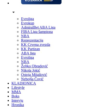
Evroliga
Evrokup
AdmiralBet ABA Liga
FIBA Liga šampiona
NBA
Reprezentacija
KK Crvena zvezda
KK Partizan
ABA liga
Evroliga
NBA
Željko Obradović
Nikola Jokić
Ostoja Mijailović
Nebojša Čović
KLADIONICA
Lifestyle
MMA
Boks
Intervju
Hronika