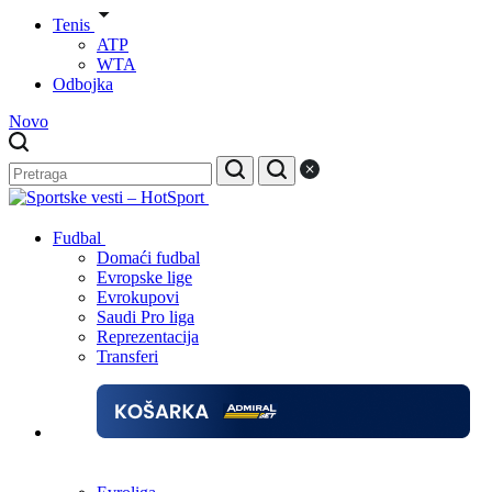
Tenis
ATP
WTA
Odbojka
Novo
Fudbal
Domaći fudbal
Evropske lige
Evrokupovi
Saudi Pro liga
Reprezentacija
Transferi