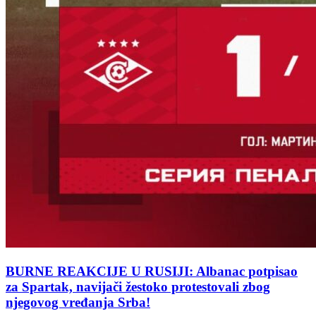
BURNE REAKCIJE U RUSIJI: Albanac potpisao
za Spartak, navijači žestoko protestovali zbog
njegovog vređanja Srba!