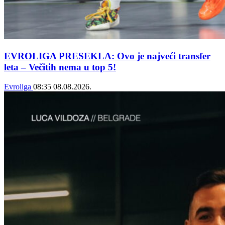
EVROLIGA PRESEKLA: Ovo je najveći transfer
leta – Večitih nema u top 5!
Evroliga
08:35
08.08.2026.