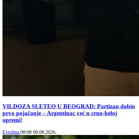
VILDOZA SLETEO U BEOGRAD: Partizan dobio
prvo pojačanje – Argentinac već u crno-beloj
opremi!
Evroliga
08:08
08.08.2026.