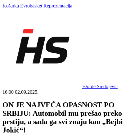
Košarka
Evrobasket
Reprezentacija
Đorđe Sredojević
16:00
02.09.2025.
ON JE NAJVEĆA OPASNOST PO
SRBIJU: Automobil mu prešao preko
prstiju, a sada ga svi znaju kao „Bejbi
Jokić“!