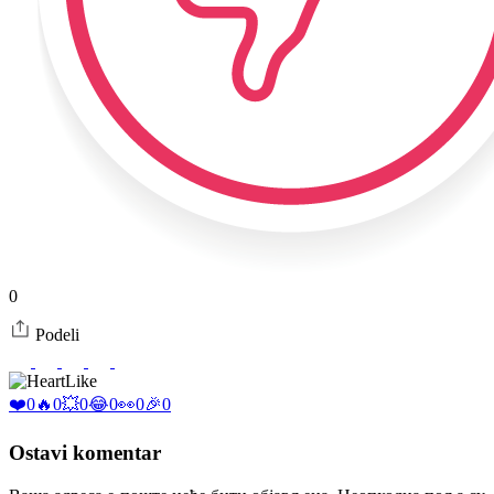
0
Podeli
Like
❤️
0
🔥
0
💥
0
😂
0
👀
0
🎉
0
Ostavi komentar