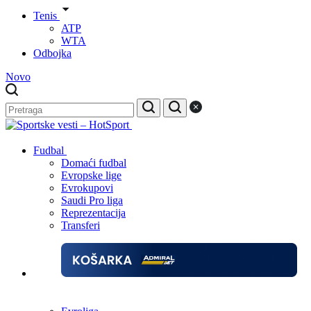
Tenis
ATP
WTA
Odbojka
Novo
Fudbal
Domaći fudbal
Evropske lige
Evrokupovi
Saudi Pro liga
Reprezentacija
Transferi