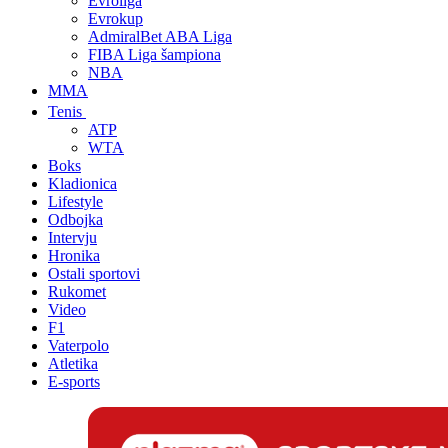
Evroliga
Evrokup
AdmiralBet ABA Liga
FIBA Liga šampiona
NBA
MMA
Tenis
ATP
WTA
Boks
Kladionica
Lifestyle
Odbojka
Intervju
Hronika
Ostali sportovi
Rukomet
Video
F1
Vaterpolo
Atletika
E-sports