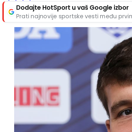
Dodajte HotSport u vaš Google izbor
Prati najnovije sportske vesti među prv