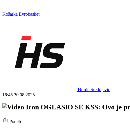
Košarka
Evrobasket
Đorđe Sredojević
16:45
30.08.2025.
OGLASIO SE KSS: Ovo je pra
Podeli