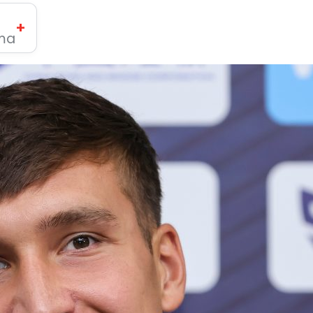
+
ima