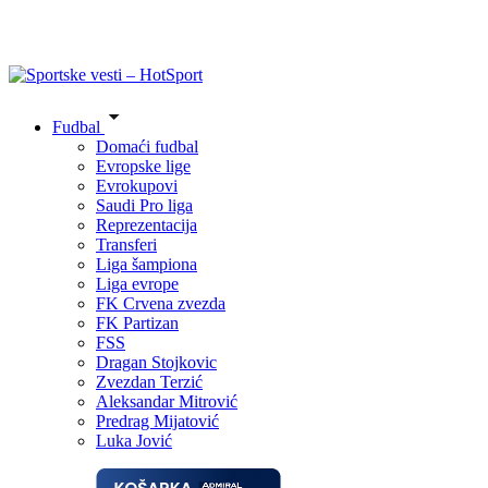
Fudbal
Domaći fudbal
Evropske lige
Evrokupovi
Saudi Pro liga
Reprezentacija
Transferi
Liga šampiona
Liga evrope
FK Crvena zvezda
FK Partizan
FSS
Dragan Stojkovic
Zvezdan Terzić
Aleksandar Mitrović
Predrag Mijatović
Luka Jović