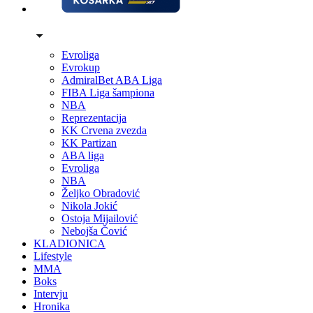
Evroliga
Evrokup
AdmiralBet ABA Liga
FIBA Liga šampiona
NBA
Reprezentacija
KK Crvena zvezda
KK Partizan
ABA liga
Evroliga
NBA
Željko Obradović
Nikola Jokić
Ostoja Mijailović
Nebojša Čović
KLADIONICA
Lifestyle
MMA
Boks
Intervju
Hronika