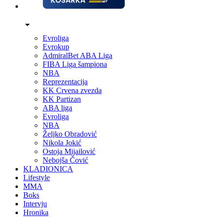
Evroliga
Evrokup
AdmiralBet ABA Liga
FIBA Liga šampiona
NBA
Reprezentacija
KK Crvena zvezda
KK Partizan
ABA liga
Evroliga
NBA
Željko Obradović
Nikola Jokić
Ostoja Mijailović
Nebojša Čović
KLADIONICA
Lifestyle
MMA
Boks
Intervju
Hronika