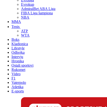
Evroliga
Evrokup
AdmiralBet ABA Liga
FIBA Liga šampiona
NBA
MMA
Tenis
ATP
WTA
Boks
Kladionica
Lifestyle
Odbojka
Intervju
Hronika
Ostali sportovi
Rukomet
Video
F1
Vaterpolo
Atletika
E-sports