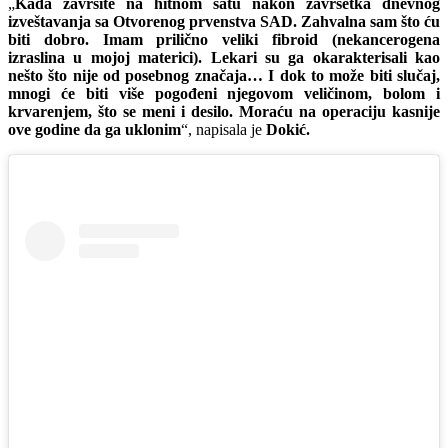
„
Kada završite na hitnom satu nakon završetka dnevnog
izveštavanja sa Otvorenog prvenstva SAD. Zahvalna sam što ću
biti dobro. Imam prilično veliki fibroid (nekancerogena
izraslina u mojoj materici). Lekari su ga okarakterisali kao
nešto što nije od posebnog značaja… I dok to može biti slučaj,
mnogi će biti više pogođeni njegovom veličinom, bolom i
krvarenjem, što se meni i desilo. Moraću na operaciju kasnije
ove godine da ga uklonim
“, napisala je
Dokić.