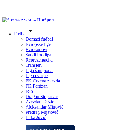
Fudbal
Domaći fudbal
Evropske lige
Evrokupovi
Saudi Pro liga
Reprezentacija
Transferi
Liga šampiona
Liga evrope
FK Crvena zvezda
FK Partizan
FSS
Dragan Stojkovic
Zvezdan Terzić
Aleksandar Mitrović
Predrag Mijatović
Luka Jović