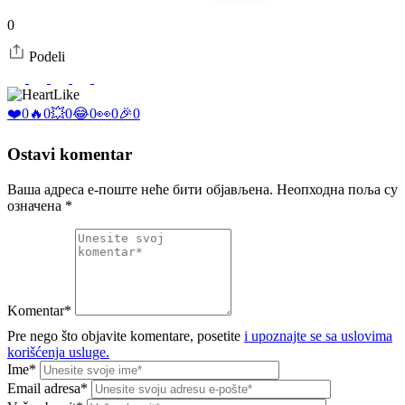
0
Podeli
Like
❤️
0
🔥
0
💥
0
😂
0
👀
0
🎉
0
Ostavi komentar
Ваша адреса е-поште неће бити објављена.
Неопходна поља су
означена
*
Komentar*
Pre nego što objavite komentare, posetite
i upoznajte se sa uslovima
korišćenja usluge.
Ime*
Email adresa*