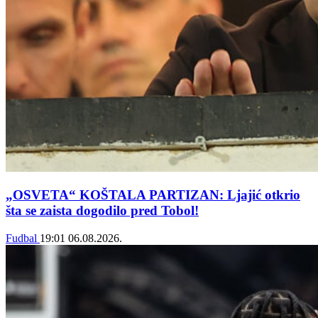
„OSVETA“ KOŠTALA PARTIZAN: Ljajić otkrio
šta se zaista dogodilo pred Tobol!
Fudbal
19:01
06.08.2026.