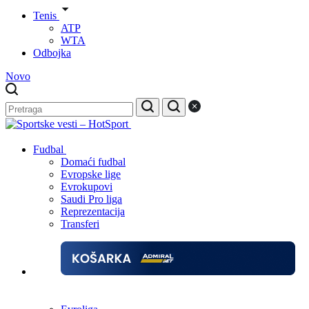
Tenis
ATP
WTA
Odbojka
Novo
Fudbal
Domaći fudbal
Evropske lige
Evrokupovi
Saudi Pro liga
Reprezentacija
Transferi