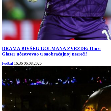
DRAMA BIVŠEG GOLMANA ZVEZDE: Omri
Glazer učestvovao u saobraćajnoj nesreći!
Fudbal
16:36
06.08.2026.