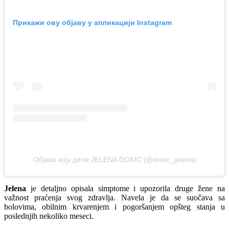
Прикажи ову објаву у апликацији Instagram
Објава коју дели JELENA DOKIC (@dokic_jelena)
Jelena
je detaljno opisala simptome i upozorila druge žene na
važnost praćenja svog zdravlja. Navela je da se suočava sa
bolovima, obilnim krvarenjem i pogoršanjem opšteg stanja u
poslednjih nekoliko meseci.