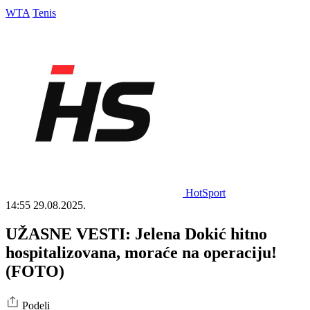
WTA
Tenis
HotSport
14:55
29.08.2025.
UŽASNE VESTI: Jelena Dokić hitno
hospitalizovana, moraće na operaciju!
(FOTO)
Podeli