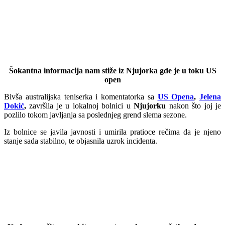
Šokantna informacija nam stiže iz Njujorka gde je u toku US
open
Bivša australijska teniserka i komentatorka sa
US Opena
,
Jelena
Dokić
,
završila je u lokalnoj bolnici u
Njujorku
nakon što joj je
pozlilo tokom javljanja sa poslednjeg grend slema sezone.
Iz bolnice se javila javnosti i umirila pratioce rečima da je njeno
stanje sada stabilno, te objasnila uzrok incidenta.