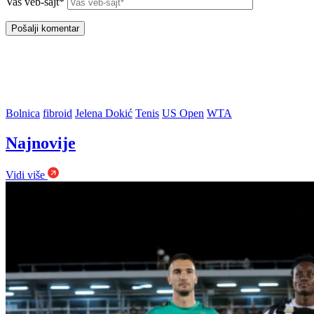
Vaš veb-sajt*
Bolnica
fibroid
Jelena Dokić
Tenis
US Open
WTA
Najnovije
Vidi više