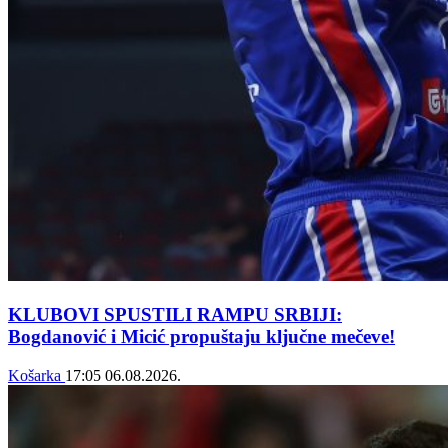
KLUBOVI SPUSTILI RAMPU SRBIJI:
Bogdanović i Micić propuštaju ključne mečeve!
Košarka
17:05
06.08.2026.