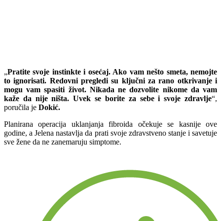
„
Pratite svoje instinkte i osećaj. Ako vam nešto smeta, nemojte
to ignorisati. Redovni pregledi su ključni za rano otkrivanje i
mogu vam spasiti život. Nikada ne dozvolite nikome da vam
kaže da nije ništa. Uvek se borite za sebe i svoje zdravlje
“,
poručila je
Dokić.
Planirana operacija uklanjanja fibroida očekuje se kasnije ove
godine, a Jelena nastavlja da prati svoje zdravstveno stanje i savetuje
sve žene da ne zanemaruju simptome.