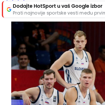
Dodajte HotSport u vaš Google izbor
Prati najnovije sportske vesti među prv