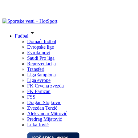
Fudbal
Domaći fudbal
Evropske lige
Evrokupovi
Saudi Pro liga
Reprezentacija
Transferi
Liga šampiona
Liga evrope
FK Crvena zvezda
FK Partizan
FSS
Dragan Stojkovic
Zvezdan Terzić
Aleksandar Mitrović
Predrag Mijatović
Luka Jović