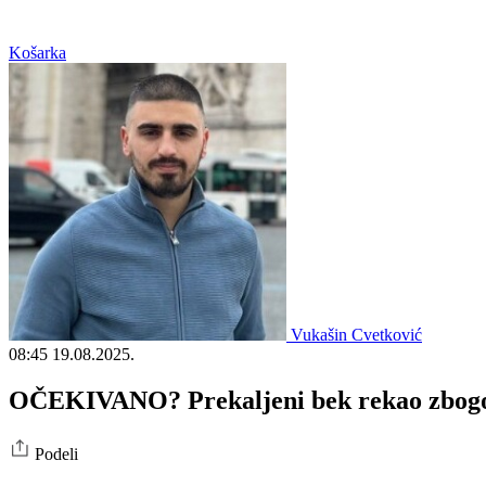
Košarka
Vukašin Cvetković
08:45
19.08.2025.
OČEKIVANO? Prekaljeni bek rekao zbogo
Podeli