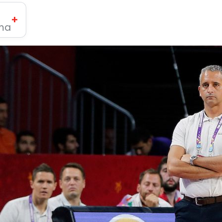
+
ima