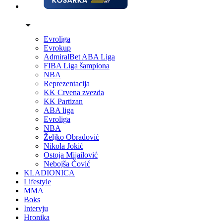
Evroliga
Evrokup
AdmiralBet ABA Liga
FIBA Liga šampiona
NBA
Reprezentacija
KK Crvena zvezda
KK Partizan
ABA liga
Evroliga
NBA
Željko Obradović
Nikola Jokić
Ostoja Mijailović
Nebojša Čović
KLADIONICA
Lifestyle
MMA
Boks
Intervju
Hronika