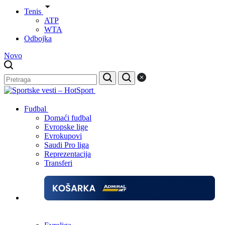
Tenis
ATP
WTA
Odbojka
Novo
Fudbal
Domaći fudbal
Evropske lige
Evrokupovi
Saudi Pro liga
Reprezentacija
Transferi