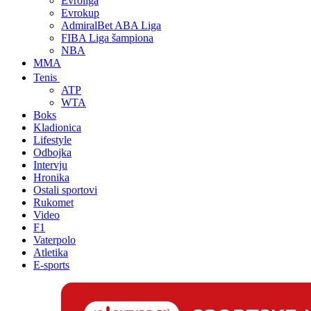
Evroliga
Evrokup
AdmiralBet ABA Liga
FIBA Liga šampiona
NBA
MMA
Tenis
ATP
WTA
Boks
Kladionica
Lifestyle
Odbojka
Intervju
Hronika
Ostali sportovi
Rukomet
Video
F1
Vaterpolo
Atletika
E-sports