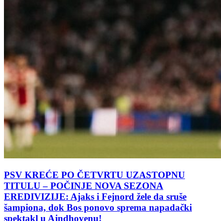
PSV KREĆE PO ČETVRTU UZASTOPNU
TITULU – POČINJE NOVA SEZONA
EREDIVIZIJE: Ajaks i Fejnord žele da sruše
šampiona, dok Bos ponovo sprema napadački
spektakl u Ajndhovenu!