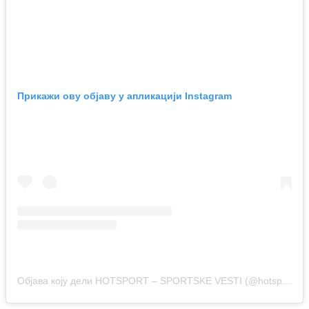
Прикажи ову објаву у апликацији Instagram
Објава коју дели HOTSPORT – SPORTSKE VESTI (@hotsport.rs)