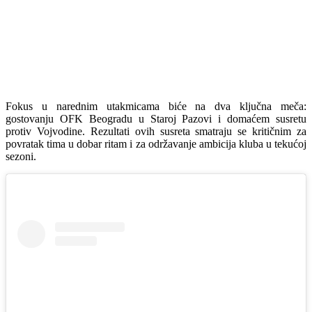
Fokus u narednim utakmicama biće na dva ključna meča:
gostovanju OFK Beogradu u Staroj Pazovi i domaćem susretu
protiv Vojvodine. Rezultati ovih susreta smatraju se kritičnim za
povratak tima u dobar ritam i za održavanje ambicija kluba u tekućoj
sezoni.