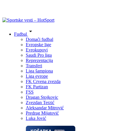
Fudbal
Domaći fudbal
Evropske lige
Evrokupovi
Saudi Pro liga
Reprezentacija
Transferi
Liga šampiona
Liga evrope
FK Crvena zvezda
FK Partizan
FSS
Dragan Stojkovic
Zvezdan Terzić
Aleksandar Mitrović
Predrag Mijatović
Luka Jović