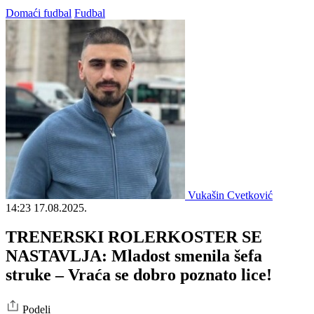
Domaći fudbal
Fudbal
Vukašin Cvetković
14:23
17.08.2025.
TRENERSKI ROLERKOSTER SE
NASTAVLJA: Mladost smenila šefa
struke – Vraća se dobro poznato lice!
Podeli