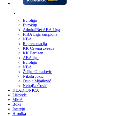
Evroliga
Evrokup
AdmiralBet ABA Liga
FIBA Liga šampiona
NBA
Reprezentacija
KK Crvena zvezda
KK Partizan
ABA liga
Evroliga
NBA
Željko Obradović
Nikola Jokić
Ostoja Mijailović
Nebojša Čović
KLADIONICA
Lifestyle
MMA
Boks
Intervju
Hronika