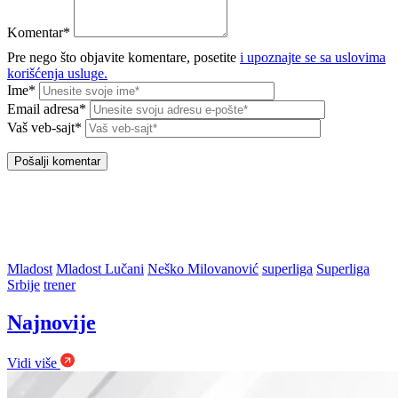
Komentar*
Pre nego što objavite komentare, posetite
i upoznajte se sa uslovima
korišćenja usluge.
Ime*
Email adresa*
Vaš veb-sajt*
Mladost
Mladost Lučani
Neško Milovanović
superliga
Superliga
Srbije
trener
Najnovije
Vidi više