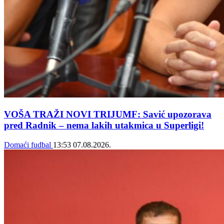
VOŠA TRAŽI NOVI TRIJUMF: Savić upozorava
pred Radnik – nema lakih utakmica u Superligi!
Domaći fudbal
13:53
07.08.2026.