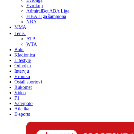
Evroliga
Evrokup
AdmiralBet ABA Liga
FIBA Liga šampiona
NBA
MMA
Tenis
ATP
WTA
Boks
Kladionica
Lifestyle
Odbojka
Intervju
Hronika
Ostali sportovi
Rukomet
Video
F1
Vaterpolo
Atletika
E-sports