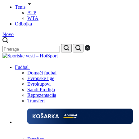
Tenis
ATP
WTA
Odbojka
Novo
Fudbal
Domaći fudbal
Evropske lige
Evrokupovi
Saudi Pro liga
Reprezentacija
Transferi