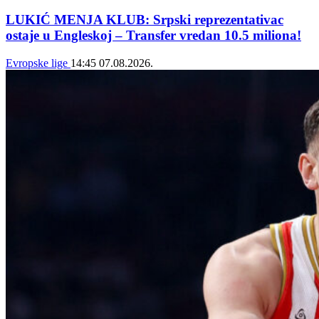
LUKIĆ MENJA KLUB: Srpski reprezentativac
ostaje u Engleskoj – Transfer vredan 10.5 miliona!
Evropske lige
14:45
07.08.2026.