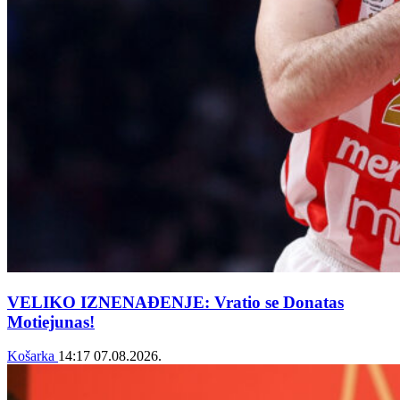
VELIKO IZNENAĐENJE: Vratio se Donatas
Motiejunas!
Košarka
14:17
07.08.2026.