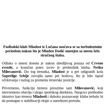
Fudbalski klub Mladost iz Lučana suočava se sa turbulentnim
periodom nakon što je Mladen Dodić smenjen sa mesta šefa
stručnog štaba.
Odluka o smeni doneta je nakon ubedljivog poraza od
Crvene
zvezde,
a konačan potez izveo je predsednik kluba,
Neško
Milovanović.
Do tog trenutka,
Mladost
je u pet odigranih kola
Superlige Srbije
osvojila samo pet bodova, što je bilo ispod
očekivanja i razlog za promenu trenerske pozicije.
Privremeno, funkciju trenera preuzima sam
Milovanović,
koji
istovremeno obavlja i ulogu sportskog direktora. Njegovo prethodno
iskustvo kao trenera
Mladosti
i duboko poznavanje kluba trebalo bi
da pomogne u stabilizaciji ekipe u narednom periodu.