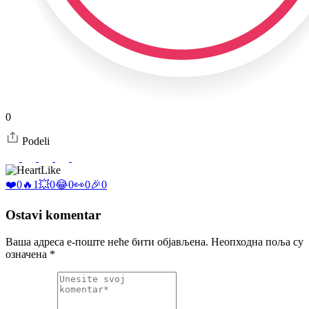
0
Podeli
Like
❤️
0
🔥
1
💥
0
😂
0
👀
0
🎉
0
Ostavi komentar
Ваша адреса е-поште неће бити објављена.
Неопходна поља су
означена
*