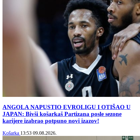
ANGOLA NAPUSTIO EVROLIGU I OTIŠAO U
JAPAN: Bivši košarkaš Partizana posle sezone
karijere izabrao potpuno novi izazov!
Košarka
13:53
09.08.2026.