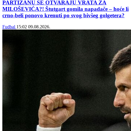
PARTIZANU SE OTVARAJU VRATA ZA
MILOŠEVIĆA?! Štutgart gomila napadače – hoće li
crno-beli ponovo krenuti po svog bivšeg golgetera?
Fudbal
15:02
09.08.2026.