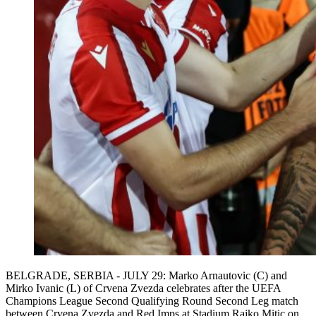
BELGRADE, SERBIA - JULY 29: Marko Arnautovic (C) and
Mirko Ivanic (L) of Crvena Zvezda celebrates after the UEFA
Champions League Second Qualifying Round Second Leg match
between Crvena Zvezda and Red Imps at Stadium Rajko Mitic on