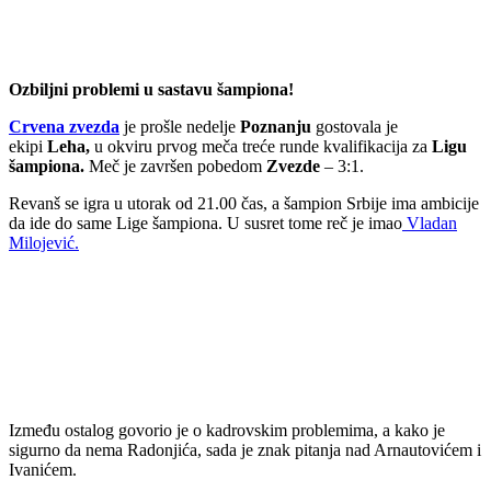
Ozbiljni problemi u sastavu šampiona!
Crvena zvezda
je prošle nedelje
Poznanju
gostovala je
ekipi
Leha,
u okviru prvog meča treće runde kvalifikacija za
Ligu
šampiona.
Meč je završen pobedom
Zvezde
– 3:1.
Revanš se igra u utorak od 21.00 čas, a šampion Srbije ima ambicije
da ide do same Lige šampiona. U susret tome reč je imao
Vladan
Milojević.
Između ostalog govorio je o kadrovskim problemima, a kako je
sigurno da nema Radonjića, sada je znak pitanja nad Arnautovićem i
Ivanićem.