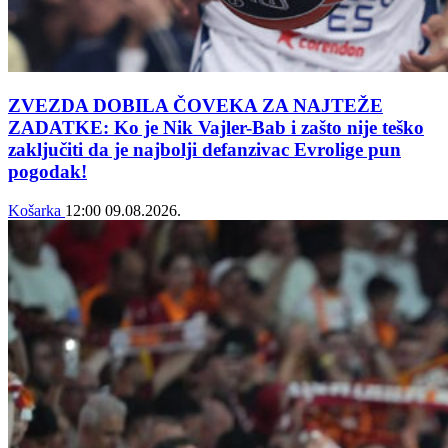
ZVEZDA DOBILA ČOVEKA ZA NAJTEŽE
ZADATKE: Ko je Nik Vajler-Bab i zašto nije teško
zaključiti da je najbolji defanzivac Evrolige pun
pogodak!
Košarka
12:00
09.08.2026.