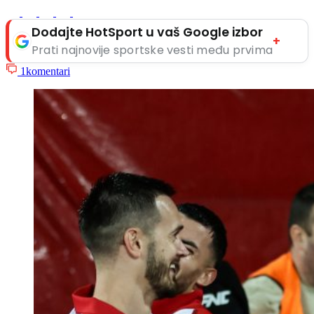
Dodajte HotSport u vaš Google izbor
+
Prati najnovije sportske vesti među prvima
1
komentari