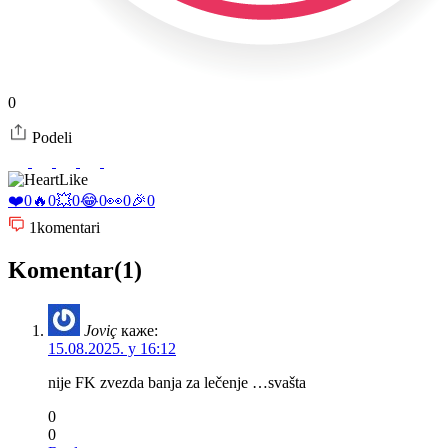
0
Podeli
Like
❤️
0
🔥
0
💥
0
😂
0
👀
0
🎉
0
1
komentari
Komentar(1)
Joviç
каже:
15.08.2025. у 16:12
nije FK zvezda banja za lečenje …svašta
0
0