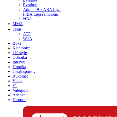
Evroliga
Evrokup
AdmiralBet ABA Liga
FIBA Liga šampiona
NBA
MMA
Tenis
ATP
WTA
Boks
Kladionica
Lifestyle
Odbojka
Intervju
Hronika
Ostali sportovi
Rukomet
Video
F1
Vaterpolo
Atletika
E-sports