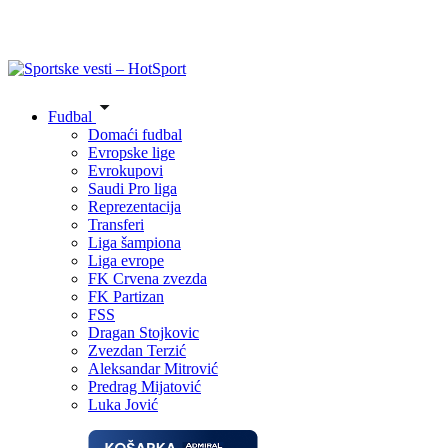
Fudbal
Domaći fudbal
Evropske lige
Evrokupovi
Saudi Pro liga
Reprezentacija
Transferi
Liga šampiona
Liga evrope
FK Crvena zvezda
FK Partizan
FSS
Dragan Stojkovic
Zvezdan Terzić
Aleksandar Mitrović
Predrag Mijatović
Luka Jović