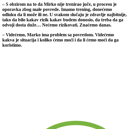
– S obzirom na to da Mirko nije trenirao juče, u procesu je
oporavka zbog male povrede. Imamo trening, donećemo
odluku da li može ili ne. U svakom slučaju je zdravlje najbitnije,
tako da bilo kakav rizik kakav budem donosio, da treba da ga
odvoji dosta duže… Nećemo rizikovati. Znaćemo danas.
–
Videćemo, Marko ima problem sa povredom. Videćemo
kakva je situacija i koliko ćemo moći i da li ćemo moći da ga
koristimo.