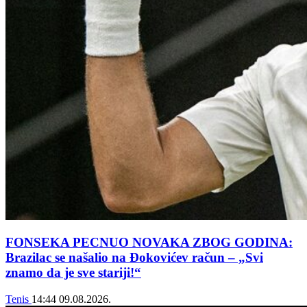
FONSEKA PECNUO NOVAKA ZBOG GODINA:
Brazilac se našalio na Đokovićev račun – „Svi
znamo da je sve stariji!“
Tenis
14:44
09.08.2026.