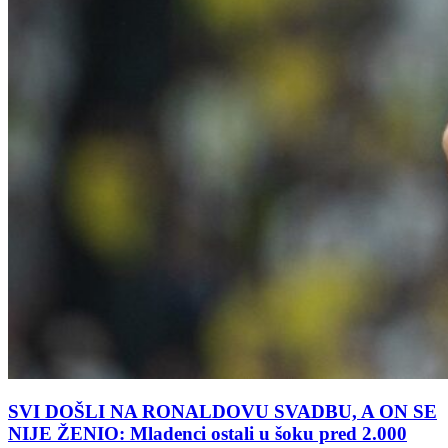
SVI DOŠLI NA RONALDOVU SVADBU, A ON SE
NIJE ŽENIO: Mladenci ostali u šoku pred 2.000