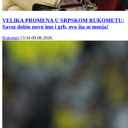
VELIKA PROMENA U SRPSKOM RUKOMETU:
Savez dobio novo ime i grb, evo šta se menja!
Rukomet
13:34
09.08.2026.