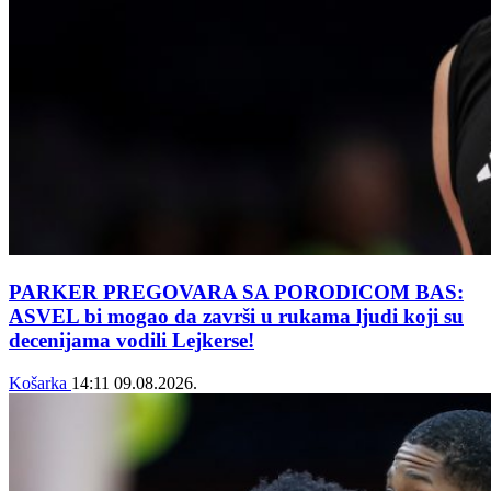
PARKER PREGOVARA SA PORODICOM BAS:
ASVEL bi mogao da završi u rukama ljudi koji su
decenijama vodili Lejkerse!
Košarka
14:11
09.08.2026.