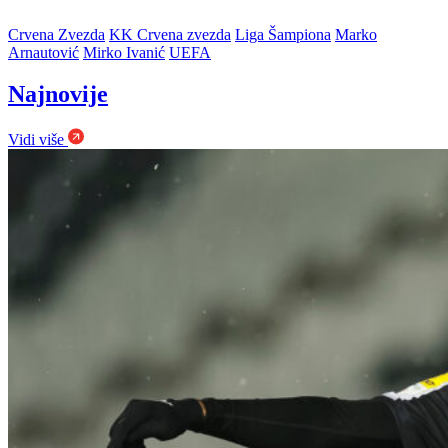
Crvena Zvezda
KK Crvena zvezda
Liga Šampiona
Marko
Arnautović
Mirko Ivanić
UEFA
Najnovije
Vidi više