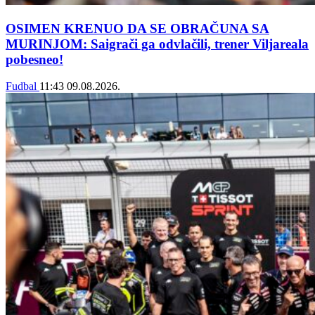
OSIMEN KRENUO DA SE OBRAČUNA SA
MURINJOM: Saigrači ga odvlačili, trener Viljareala
pobesneo!
Fudbal
11:43
09.08.2026.