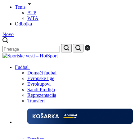
Tenis
ATP
WTA
Odbojka
Novo
Fudbal
Domaći fudbal
Evropske lige
Evrokupovi
Saudi Pro liga
Reprezentacija
Transferi