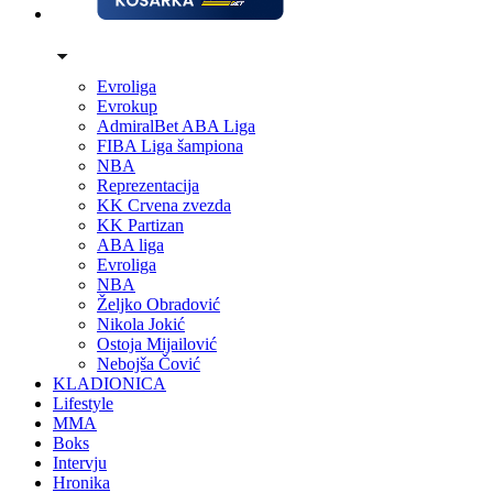
Evroliga
Evrokup
AdmiralBet ABA Liga
FIBA Liga šampiona
NBA
Reprezentacija
KK Crvena zvezda
KK Partizan
ABA liga
Evroliga
NBA
Željko Obradović
Nikola Jokić
Ostoja Mijailović
Nebojša Čović
KLADIONICA
Lifestyle
MMA
Boks
Intervju
Hronika