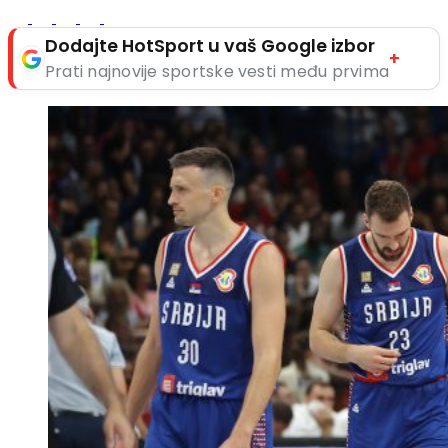
Dodajte HotSport u vaš Google izbor
+
Prati najnovije sportske vesti među prvima