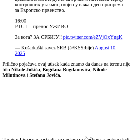
контролних утакмица који су важан део припрема
за Европско првенство.
16:00
РТС 1 – пренос УЖИВО
За кога? ЗА СРБИЈУ‼️
pic.twitter.com/eZVjOxYngK
— Košarkaški savez SRB (@KSSrbije)
August 10,
2025
Prilično pojačava ovaj utisak kada znamo da danas na terenu nije
bilo
Nikole Jokića
,
Bogdana Bogdanovića
,
Nikole
Milutinova
i
Stefana Jovića
.
Turnir u Limasolu nastavlja se duelom sa Češkom, a potom sledi