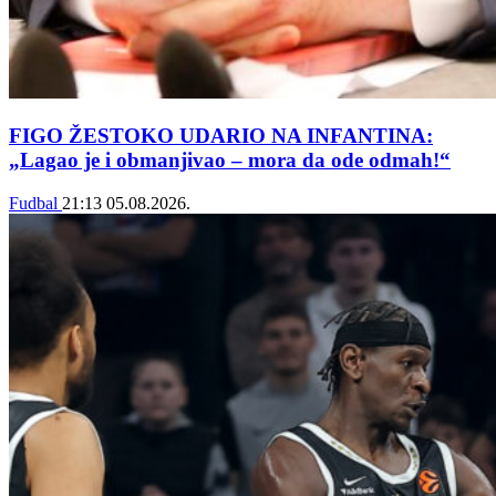
FIGO ŽESTOKO UDARIO NA INFANTINA:
„Lagao je i obmanjivao – mora da ode odmah!“
Fudbal
21:13
05.08.2026.