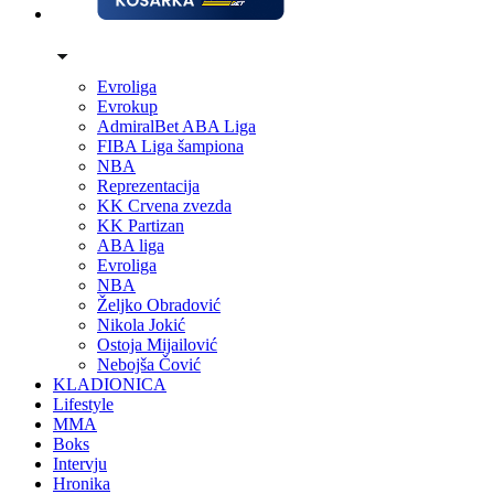
Evroliga
Evrokup
AdmiralBet ABA Liga
FIBA Liga šampiona
NBA
Reprezentacija
KK Crvena zvezda
KK Partizan
ABA liga
Evroliga
NBA
Željko Obradović
Nikola Jokić
Ostoja Mijailović
Nebojša Čović
KLADIONICA
Lifestyle
MMA
Boks
Intervju
Hronika