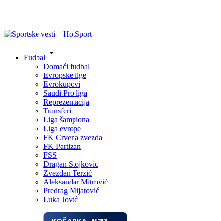
Fudbal
Domaći fudbal
Evropske lige
Evrokupovi
Saudi Pro liga
Reprezentacija
Transferi
Liga šampiona
Liga evrope
FK Crvena zvezda
FK Partizan
FSS
Dragan Stojkovic
Zvezdan Terzić
Aleksandar Mitrović
Predrag Mijatović
Luka Jović