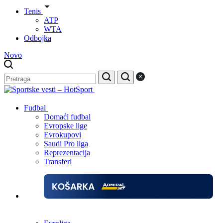
Tenis
ATP
WTA
Odbojka
Novo
Fudbal
Domaći fudbal
Evropske lige
Evrokupovi
Saudi Pro liga
Reprezentacija
Transferi