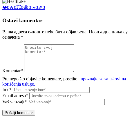
Like
❤️
0
🔥
0
💥
0
😂
0
👀
0
🎉
0
Ostavi komentar
Ваша адреса е-поште неће бити објављена.
Неопходна поља су
означена
*
Komentar*
Pre nego što objavite komentare, posetite
i upoznajte se sa uslovima
korišćenja usluge.
Ime*
Email adresa*
Vaš veb-sajt*