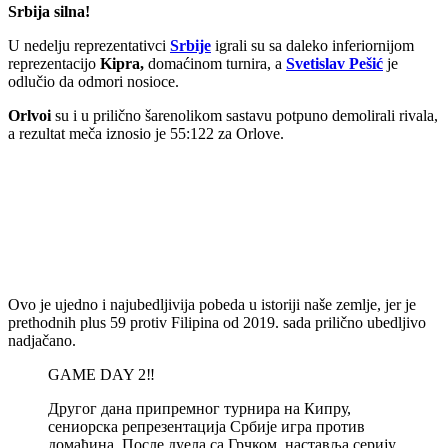
Srbija silna!
U nedelju reprezentativci
Srbije
igrali su sa daleko inferiornijom
reprezentacijo
Kipra,
domaćinom turnira, a
Svetislav Pešić
je
odlučio da odmori nosioce.
Orlvoi
su i u prilično šarenolikom sastavu potpuno demolirali rivala,
a rezultat meča iznosio je 55:122 za Orlove.
Ovo je ujedno i najubedljivija pobeda u istoriji naše zemlje, jer je
prethodnih plus 59 protiv Filipina od 2019. sada prilično ubedljivo
nadjačano.
GAME DAY 2‼️
Другог дана припремног турнира на Кипру,
сениорска репрезентација Србије игра против
домаћина. После дуела са Грчком, наставља серију