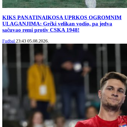
KIKS PANATINAIKOSA UPRKOS OGROMNIM
ULAGANJIMA: Grčki velikan vodio, pa jedva
sačuvao remi protiv CSKA 1948!
Fudbal
23:43
05.08.2026.