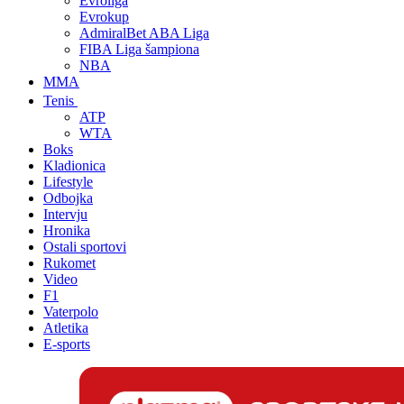
Evroliga
Evrokup
AdmiralBet ABA Liga
FIBA Liga šampiona
NBA
MMA
Tenis
ATP
WTA
Boks
Kladionica
Lifestyle
Odbojka
Intervju
Hronika
Ostali sportovi
Rukomet
Video
F1
Vaterpolo
Atletika
E-sports