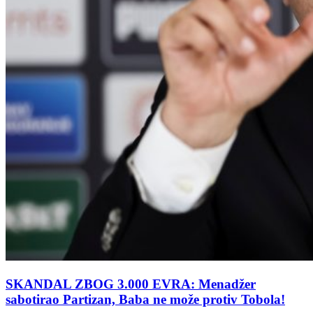
SKANDAL ZBOG 3.000 EVRA: Menadžer
sabotirao Partizan, Baba ne može protiv Tobola!