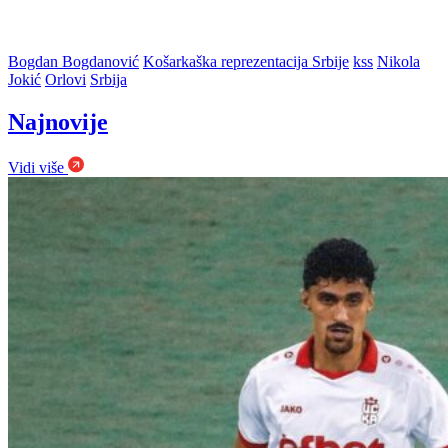
Bogdan Bogdanović
Košarkaška reprezentacija Srbije
kss
Nikola
Jokić
Orlovi
Srbija
Najnovije
Vidi više