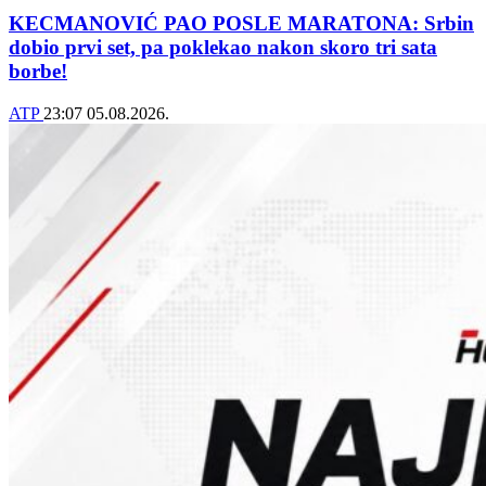
KECMANOVIĆ PAO POSLE MARATONA: Srbin
dobio prvi set, pa poklekao nakon skoro tri sata
borbe!
ATP
23:07
05.08.2026.