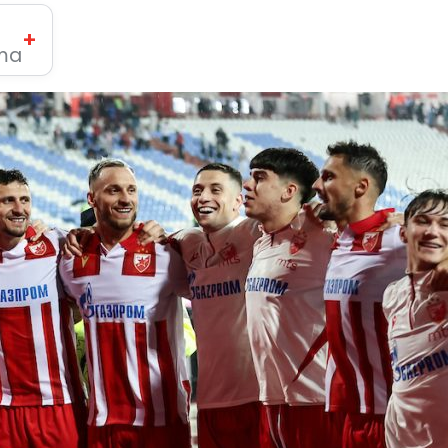
+
ima