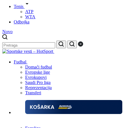
Tenis
ATP
WTA
Odbojka
Novo
Fudbal
Domaći fudbal
Evropske lige
Evrokupovi
Saudi Pro liga
Reprezentacija
Transferi