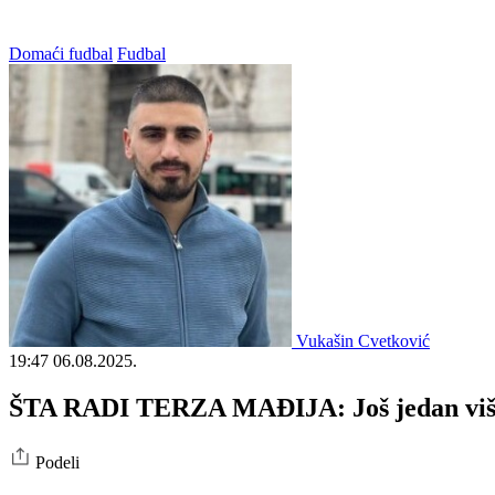
Domaći fudbal
Fudbal
Vukašin Cvetković
19:47
06.08.2025.
ŠTA RADI TERZA MAĐIJA: Još jedan višem
Podeli