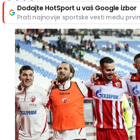
Dodajte HotSport u vaš Google izbor
Prati najnovije sportske vesti među prv