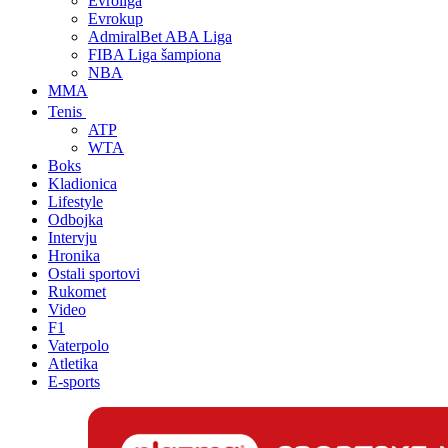
Evroliga
Evrokup
AdmiralBet ABA Liga
FIBA Liga šampiona
NBA
MMA
Tenis
ATP
WTA
Boks
Kladionica
Lifestyle
Odbojka
Intervju
Hronika
Ostali sportovi
Rukomet
Video
F1
Vaterpolo
Atletika
E-sports