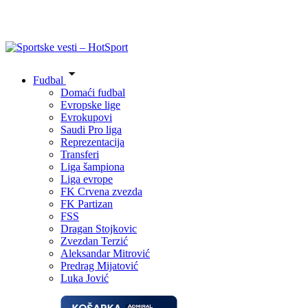
Fudbal
Domaći fudbal
Evropske lige
Evrokupovi
Saudi Pro liga
Reprezentacija
Transferi
Liga šampiona
Liga evrope
FK Crvena zvezda
FK Partizan
FSS
Dragan Stojkovic
Zvezdan Terzić
Aleksandar Mitrović
Predrag Mijatović
Luka Jović