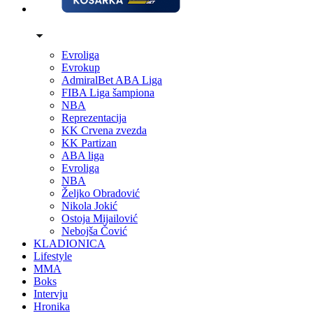
Evroliga
Evrokup
AdmiralBet ABA Liga
FIBA Liga šampiona
NBA
Reprezentacija
KK Crvena zvezda
KK Partizan
ABA liga
Evroliga
NBA
Željko Obradović
Nikola Jokić
Ostoja Mijailović
Nebojša Čović
KLADIONICA
Lifestyle
MMA
Boks
Intervju
Hronika